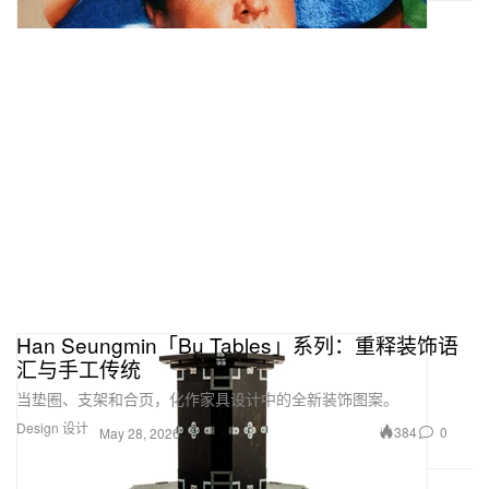
Han Seungmin「Bu Tables」系列：重释装饰语
汇与手工传统
当垫圈、支架和合页，化作家具设计中的全新装饰图案。
Design 设计
384
0
May 28, 2026