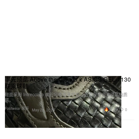
率先预览 Above the Clouds x ASICS GEL‑1130
联乘球鞋
鞋面采用 Intrecciato 编织风格皮革打造，低调深色调演绎高级质
感。
Footwear 球鞋
27.1K
0
May 28, 2026