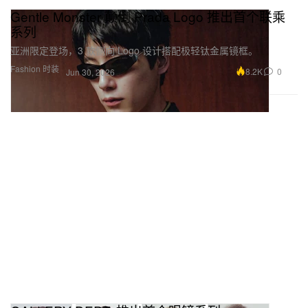
Gentle Monster 颠倒 Prada Logo 推出首个联乘
系列
亚洲限定登场，3 款侧向 Logo 设计搭配极轻钛金属镜框。
Fashion 时装
8.2K
0
Jun 30, 2026