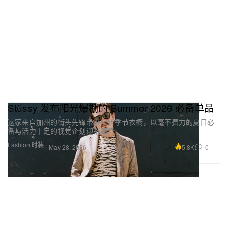
Stüssy 发布阳光爆棚的 Summer 2026 必备单品
这家来自加州的街头先锋带来全新季节衣橱，以毫不费力的夏日必
备与活力十足的视觉企划迎战高温。
Fashion 时装
5.8K
0
May 28, 2026