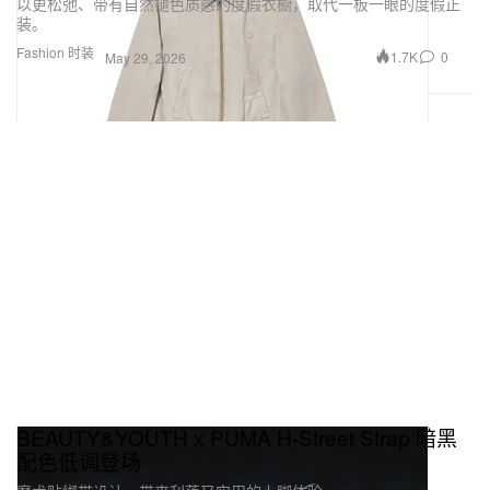
以更松弛、带有自然褪色质感的度假衣橱，取代一板一眼的度假正
装。
Fashion 时装
1.7K
0
May 29, 2026
BEAUTY&YOUTH x PUMA H-Street Strap 暗黑
配色低调登场