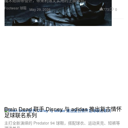
魔术贴绑带设计，带来利落又实用的上脚体验。
Footwear 球鞋
773
0
May 29, 2026
Brain Dead 联手 Disney 与 adidas 推出复古情怀
足球联名系列
主打全新演绎的 Predator 94 球鞋，搭配球衣、运动夹克、短裤等
潮流单品。