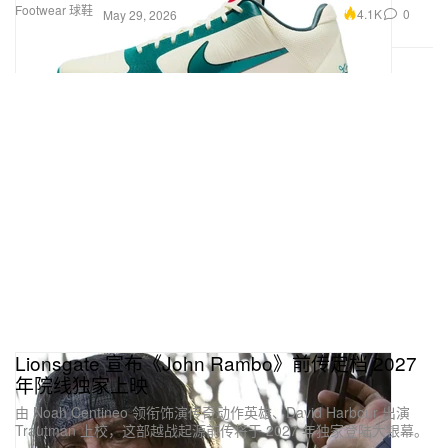
Footwear 球鞋
4.1K
0
May 29, 2026
Lionsgate 宣布《John Rambo》前传定档 2027
年院线独家上映
由 Noah Centineo 领衔饰演传奇动作英雄、David Harbour 出演
Trautman 上校，这部越战起源前传将于 2027 年独家登陆大银幕。