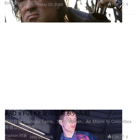
Entertainment 娱乐
1.6K
0
May 29, 2026
4AD x Full Kit 足球联乘系列亮相
特别致敬 Cocteau Twins、Scott Walker、Air Miami 与 Colourbox
等独立乐坛偶像。
Fashion 时装
1.0K
0
May 29, 2026