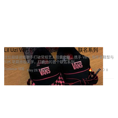
Lil Uzi Vert 预告 2027 全新 Vans 联名系列
这位超级说唱歌手打破常规艺人胶囊套路，携手 Vans 用厚重鞋型与
Y2K 早期滑板美学，打造他的首个联名系列。
Footwear 球鞋
32.5K
0
May 28, 2026