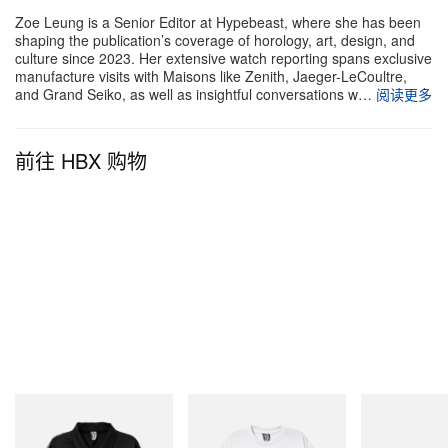
Zoe Leung is a Senior Editor at Hypebeast, where she has been
shaping the publication’s coverage of horology, art, design, and
culture since 2023. Her extensive watch reporting spans exclusive
manufacture visits with Maisons like Zenith, Jaeger-LeCoultre,
and Grand Seiko, as well as insightful conversations w…
阅读更多
前往 HBX 购物
INITIAL
INITIAL
Puma
Billionaire Boys Club X Initial
Billionaire Boys Club X Initial
H-Street Once-
D Cotton Jacket
D Cotton T-Shirt 2