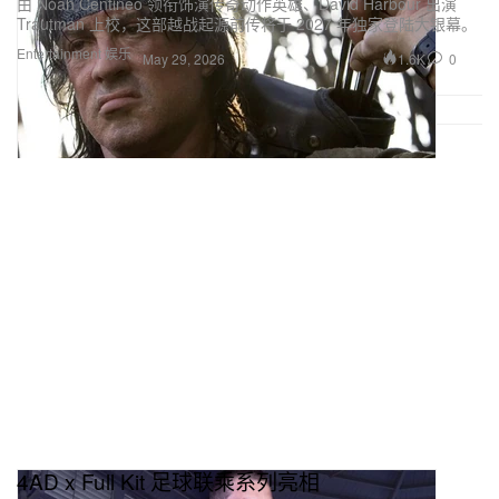
由 Noah Centineo 领衔饰演传奇动作英雄、David Harbour 出演
Trautman 上校，这部越战起源前传将于 2027 年独家登陆大银幕。
Entertainment 娱乐
1.6K
0
May 29, 2026
4AD x Full Kit 足球联乘系列亮相