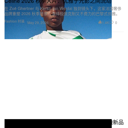
Celine 2026 秋季大片：优雅于光影之间流动
在 Zoë Ghertner 与 Kersti Jan Werdal 独到镜头下，这家法国奢侈
品牌重塑 2026 秋季愿景，演绎极致克制又不费力的巴黎式优雅。
Fashion 时装
1.4K
0
May 29, 2026
Nike x BTS 推出「ARIRANG」世界巡回周边新品