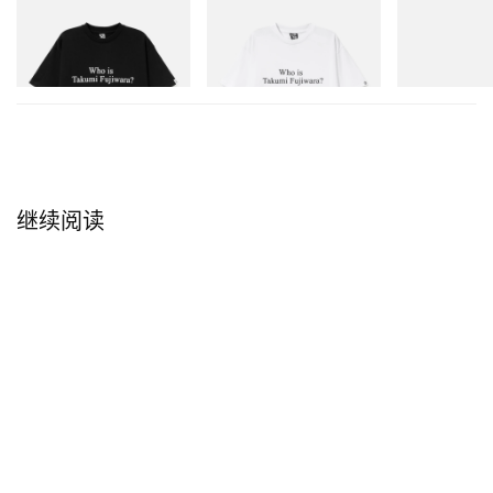
INITIAL
INITIAL
Puma
Billionaire Boys Club X Initial
Billionaire Boys Club X Initial
Speedcat Once
D Cotton T-Shirt 3
D Cotton T-Shirt 3
立刻购入
立刻购入
立刻购入
继续阅读