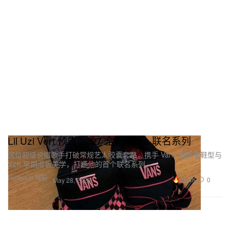
Lil Uzi Vert 预告 2027 全新 Vans 联名系列
这位超级说唱歌手打破常规艺人胶囊套路，携手 Vans 用厚重鞋型与
Y2K 早期滑板美学，打造他的首个联名系列。
Footwear 球鞋
32.4K
0
May 28, 2026