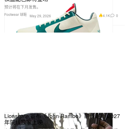
预计将在下月发售。
Footwear 球鞋
4.1K
0
May 29, 2026
Lionsgate 宣布《John Rambo》前传定档 2027
年院线独家上映