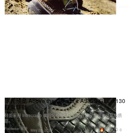
率先预览 Above the Clouds x ASICS GEL‑1130
联乘球鞋
鞋面采用 Intrecciato 编织风格皮革打造，低调深色调演绎高级质
感。
Footwear 球鞋
27.1K
0
May 28, 2026