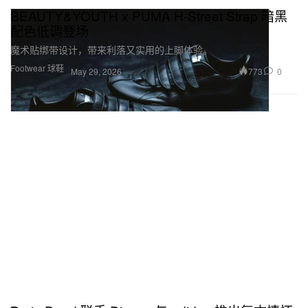
BEAUTY&YOUTH x PUMA H-Street Strap 暗黑
配色低调登场
魔术贴绑带设计，带来利落又实用的上脚体验。
Footwear 球鞋
773
0
May 29, 2026