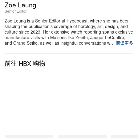
Zoe Leung
Senior Editor
Zoe Leung is a Senior Editor at Hypebeast, where she has been
shaping the publication’s coverage of horology, art, design, and
culture since 2023. Her extensive watch reporting spans exclusive
manufacture visits with Maisons like Zenith, Jaeger-LeCoultre,
and Grand Seiko, as well as insightful conversations w…
阅读更多
前往 HBX 购物