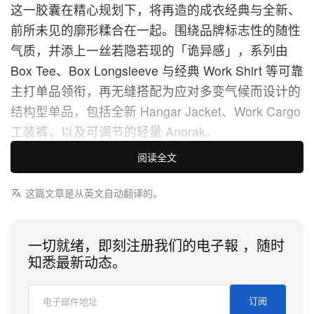
这一胶囊在精心规划下，将再造的成衣经典与全新、
前所未见的廓形糅合在一起。围绕品牌标志性的随性
气质，并添上一丝若隐若现的「诡异感」，系列由
Box Tee、Box Longsleeve 与经典 Work Shirt 等可靠
主打单品领衔，再无缝搭配为应对多变气候而设计的
结构型单品，包括全新 Hangar Jacket、Work Cargo
工装裤，以及可调节的轻量 Anorak。
阅读全文
为了为此次发售增添一枚高话题度的设计重磅，系列
还带来一批极为稀有的再造版 WORK
CHUCK 70 运
这篇文章是从英文自动翻译的。
动鞋
。作为与
Converse
持续合作对话的一部分，这
双帆布鞋以重染的「EARTH」配色全新亮相，呈现
一切就绪，即刻注册我们的电子報 ，随时
强烈做旧质感，彻底抛弃「刚出盒」的崭新感。
知悉最新动态。
为这组高度精编的胶囊系列画龙点睛的，是一系列功
订阅
能导向的日常配饰，它们在工艺层面持续挑战当代时