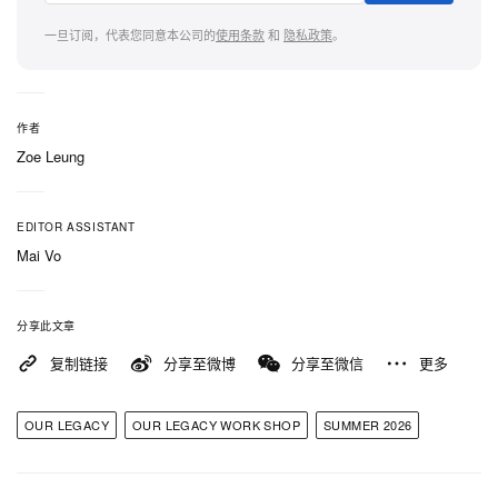
装的边界。系列推出一只实用百搭的 Work Tote，以
一旦订阅，代表您同意本公司的
使用条款
和
隐私政策
。
及一只专门设计、超大容量的 WORK SHOP BAG，
可轻松容纳一个周末的旅行行李。呼应对生态保护与
尖端材料开发的前瞻姿态，这款 Weekend Bag 采用
作者
菌丝皮革打造——一种高级、极具创新性且环保的传
Zoe Leung
统动物皮革替代方案。
EDITOR ASSISTANT
「NATURA」系列将自 5 月 29 日起正式发售，率先
Mai Vo
于位于 Stockholm 与 London 的 WORK SHOP 线下
门店全球登场，同时也将在 Our Legacy 官
分享此文章
方
Webstore 官网上线
。
复制链接
分享至微博
分享至微信
更多
OUR LEGACY
OUR LEGACY WORK SHOP
SUMMER 2026