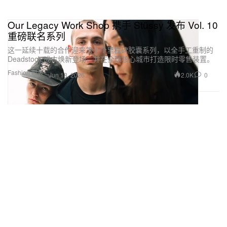
Our Legacy Work Shop 携手 Stüssy 发布 Vol. 10
重磅联名系列
这一延续十载的合作迎来第十个里程碑胶囊系列，以全手工重制的
Deadstock 成衣焕新登场，并在全球核心城市打造限时零售装置。
Fashion 时装
2.0K
0
Jun 18, 2026