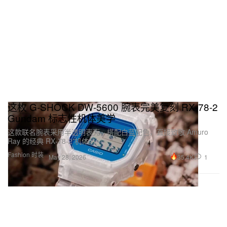
这枚 G‑SHOCK DW‑5600 腕表完美复刻 RX‑78‑2
Gundam 标志性机体美学
这款联名腕表采用半透明表壳，搭配白蓝配色，直接致敬 Amuro
Ray 的经典 RX‑78‑2 机体。
Fashion 时装
35.4K
1
May 28, 2026