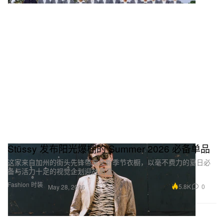
Stüssy 发布阳光爆棚的 Summer 2026 必备单品
这家来自加州的街头先锋带来全新季节衣橱，以毫不费力的夏日必
备与活力十足的视觉企划迎战高温。
Fashion 时装
5.8K
0
May 28, 2026