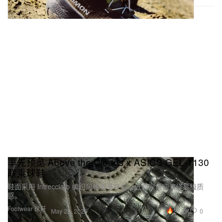
率先预览 Above the Clouds x ASICS GEL‑1130
联乘球鞋
鞋面采用 Intrecciato 编织风格皮革打造，低调深色调演绎高级质
感。
Footwear 球鞋
27.1K
0
May 28, 2026