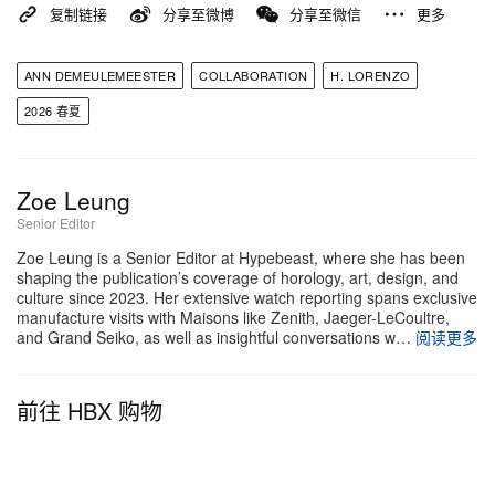
复制链接
分享至微博
分享至微信
更多
ANN DEMEULEMEESTER
COLLABORATION
H. LORENZO
2026 春夏
Zoe Leung
Senior Editor
Zoe Leung is a Senior Editor at Hypebeast, where she has been
shaping the publication’s coverage of horology, art, design, and
culture since 2023. Her extensive watch reporting spans exclusive
manufacture visits with Maisons like Zenith, Jaeger-LeCoultre,
and Grand Seiko, as well as insightful conversations w…
阅读更多
前往 HBX 购物