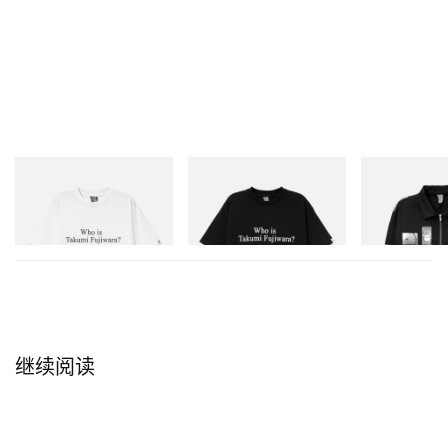
INITIAL
INITIAL
INITIAL
Billionaire Boys Club X Initial
Billionaire Boys Club X Initial
Billionaire Boys 
D Cotton T-Shirt 3
D Cotton T-Shirt 3
D Cotton Jacket
立刻购入
立刻购入
立刻购入
继续阅读