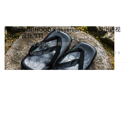
NEIGHBORHOOD x goyemon .unda 推出透视
X-Ray 设计凉鞋
本周发售，X-Ray 透视风格凉鞋即将登场。
Footwear 球鞋
927
0
May 26, 2026