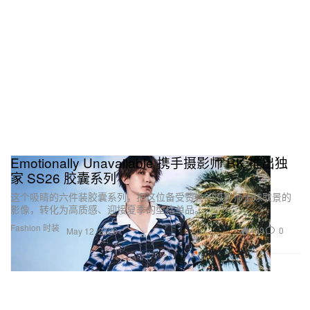
Emotionally Unavailable 携手摄影师 RK 推出独
家 SS26 胶囊系列
这个吸睛的六件装胶囊系列，把这位备受赞誉的摄影师全球取景的
影像，转化为高质感、迎接夏季的型格单品。
Fashion 时装
489
0
May 12, 2026