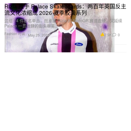
Rizla 携手 Palace Skateboards：两百年英国反主
流文化浓缩成 2026 夏季胶囊系列
这组 14 件联名单品，既承接 Rizla 的 MotoGP 赛道血统，又延续
Palace 一贯放肆的街头审美。
Fashion 时装
2.9K
0
May 25, 2026