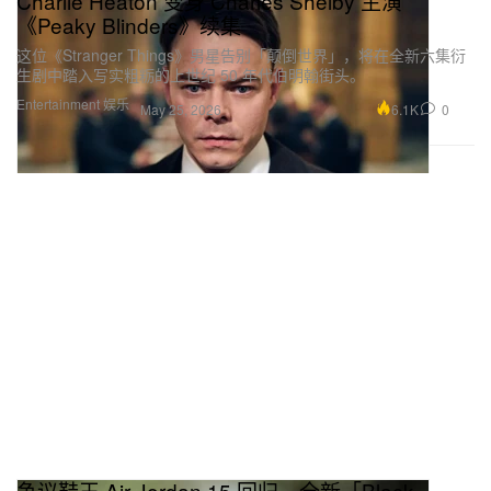
Charlie Heaton 变身 Charles Shelby 主演
《Peaky Blinders》续集
这位《Stranger Things》男星告别「颠倒世界」，将在全新六集衍
生剧中踏入写实粗粝的上世纪 50 年代伯明翰街头。
Entertainment 娱乐
6.1K
0
May 25, 2026
争议鞋王 Air Jordan 15 回归，全新「Black