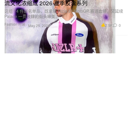
流文化浓缩成 2026 夏季胶囊系列
这组 14 件联名单品，既承接 Rizla 的 MotoGP 赛道血统，又延续
Palace 一贯放肆的街头审美。
Fashion 时装
2.9K
0
May 25, 2026