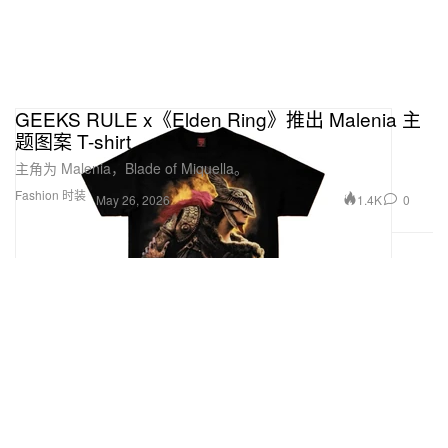
GEEKS RULE x《Elden Ring》推出 Malenia 主
题图案 T-shirt
主角为 Malenia，Blade of Miquella。
Fashion 时装
1.4K
0
May 26, 2026