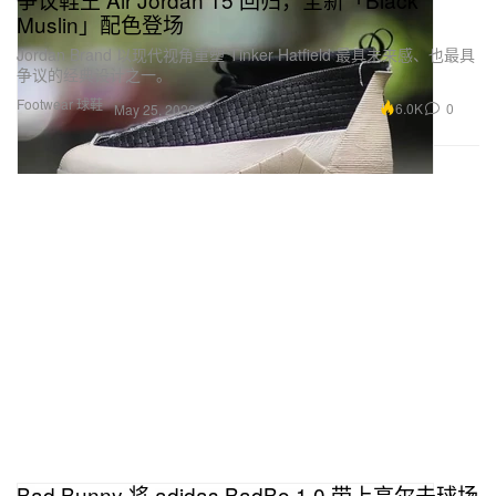
Muslin」配色登场
Jordan Brand 以现代视角重塑 Tinker Hatfield 最具未来感、也最具
争议的经典设计之一。
Footwear 球鞋
6.0K
0
May 25, 2026
Bad Bunny 将 adidas BadBo 1.0 带上高尔夫球场