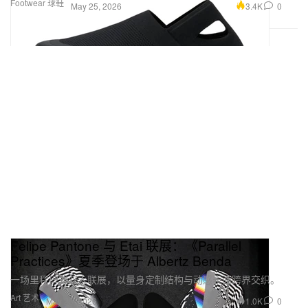
Footwear 球鞋
3.4K
0
May 25, 2026
Felipe Pantone 与 Etai 联展：《Parallel
Practices》夏季登场于 Albertz Benda
一场里程碑式双人联展，以量身定制结构与动感表面跨界交织。
Art 艺术
1.0K
0
May 25, 2026