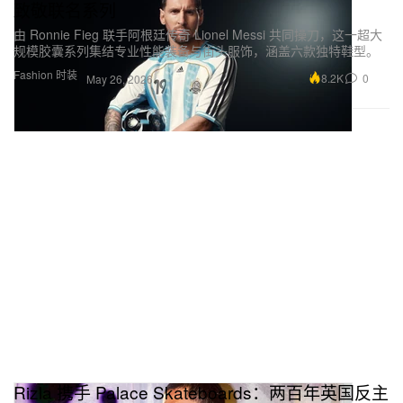
致敬联名系列
由 Ronnie Fieg 联手阿根廷传奇 Lionel Messi 共同操刀，这一超大
规模胶囊系列集结专业性能装备与街头服饰，涵盖六款独特鞋型。
Fashion 时装
8.2K
0
May 26, 2026
Rizla 携手 Palace Skateboards：两百年英国反主