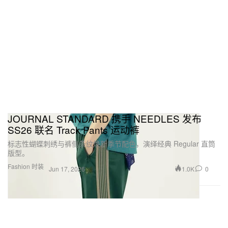
JOURNAL STANDARD 携手 NEEDLES 发布
SS26 联名 Track Pants 运动裤
标志性蝴蝶刺绣与裤侧条纹焕新季节配色，演绎经典 Regular 直筒
版型。
Fashion 时装
1.0K
0
Jun 17, 2026