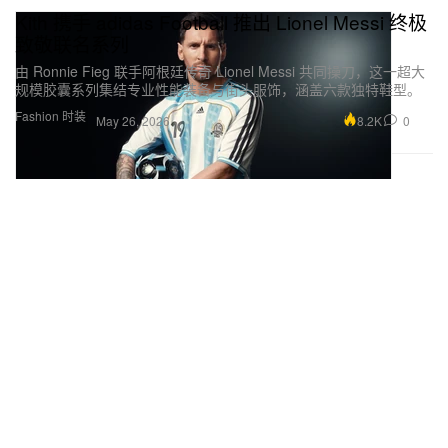
Kith 携手 adidas Football 推出 Lionel Messi 终极
致敬联名系列
由 Ronnie Fieg 联手阿根廷传奇 Lionel Messi 共同操刀，这一超大
规模胶囊系列集结专业性能装备与街头服饰，涵盖六款独特鞋型。
Fashion 时装
8.2K
0
May 26, 2026