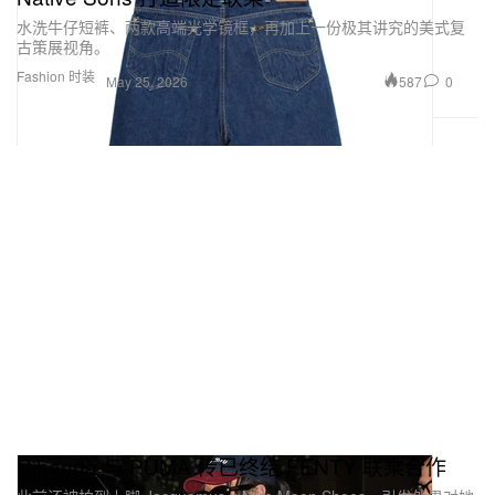
水洗牛仔短裤、两款高端光学镜框，再加上一份极其讲究的美式复
古策展视角。
Fashion 时装
587
0
May 25, 2026
Rihanna 与 PUMA 传已终结 FENTY 联乘合作