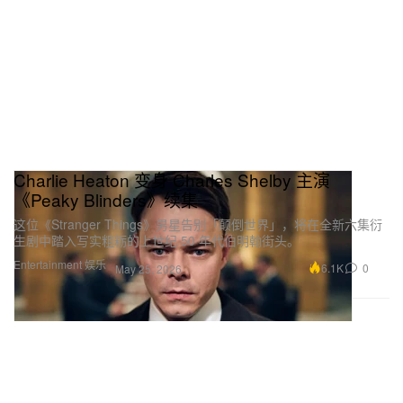
Charlie Heaton 变身 Charles Shelby 主演
《Peaky Blinders》续集
这位《Stranger Things》男星告别「颠倒世界」，将在全新六集衍
生剧中踏入写实粗粝的上世纪 50 年代伯明翰街头。
Entertainment 娱乐
6.1K
0
May 25, 2026