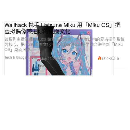
Wallhack 携手 Hatsune Miku 用「Miku OS」把
虚拟偶像带进你的桌面文化
该系列由插画师 najuco 绘制原创视觉，以一套虚构的复古操作系统
为核心，把 Y2K 桌面文化与 Frutiger Aero 美学融合进全新「Miku
OS」桌面风格。
Tech & Gadgets 科技
15.9K
0
May 23, 2026