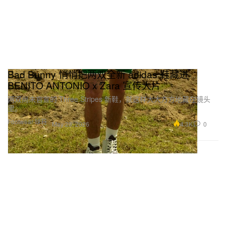
Bad Bunny 悄悄把两双全新 adidas 鞋藏进
BENITO ANTONIO x Zara 宣传大片
两双尚未官宣的 Three Stripes 新鞋，就这样大大方方地藏在镜头
里。
Footwear 球鞋
4.3K
0
May 23, 2026