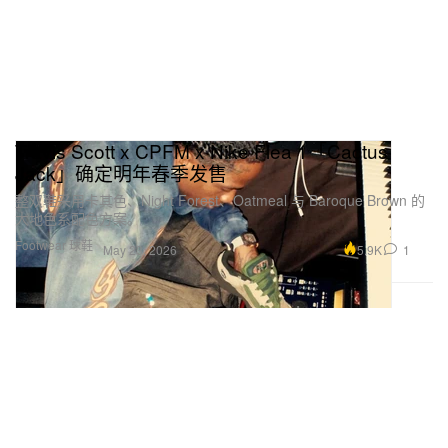
Travis Scott x CPFM x Nike Flea 1「Cactus
Jack」确定明年春季发售
整双鞋采用卡其色、Night Forest、Oatmeal 与 Baroque Brown 的
大地色系配色方案。
Footwear 球鞋
5.9K
1
May 23, 2026