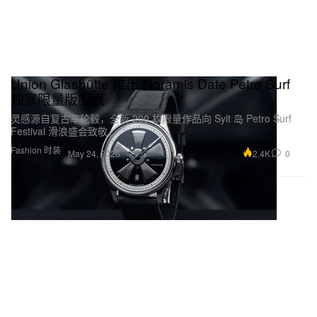
Union Glashütte 推出 Noramis Date Petro Surf
独家限量版腕表
灵感源自复古车轮毂，全新 200 枚限量作品向 Sylt 岛 Petro Surf
Festival 滑浪盛会致敬。
Fashion 时装
2.4K
0
May 24, 2026