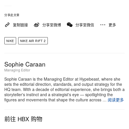
分享此文章
复制链接
分享至微博
分享至微信
更多
NIKE
NIKE AIR RIFT 2
Sophie Caraan
Managing Editor
Sophie Caraan is the Managing Editor at Hypebeast, where she
sets the editorial direction, standards, and output strategy for the
HQ team. With a decade of editorial experience, she brings both a
storyteller's instinct and a strategist's eye — spotlighting the
figures and movements that shape the culture across …
阅读更多
前往 HBX 购物