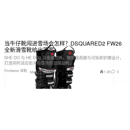
当牛仔靴闯进雪场会怎样？DSQUARED2 FW26
全新滑雪靴给出答案
SHE DO 与 HE DO2 以金属扣件、雕塑感高跟与可拆卸护踝设计，
打造同时适应街头与雪场的混搭战靴。
Footwear 球鞋
1.3K
0
May 23, 2026