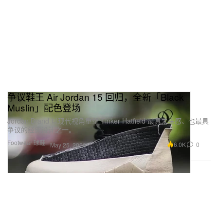
争议鞋王 Air Jordan 15 回归，全新「Black
Muslin」配色登场
Jordan Brand 以现代视角重塑 Tinker Hatfield 最具未来感、也最具
争议的经典设计之一。
Footwear 球鞋
6.0K
0
May 25, 2026