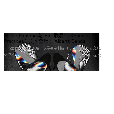
Felipe Pantone 与 Etai 联展：《Parallel
Practices》夏季登场于 Albertz Benda
一场里程碑式双人联展，以量身定制结构与动感表面跨界交织。
Art 艺术
1.0K
0
May 25, 2026