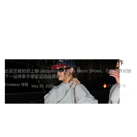
Rihanna 与 PUMA 传已终结 FENTY 联乘合作
此前还被拍到上脚 Jacquemus x Nike Moon Shoes，引发外界对她
下一站将牵手哪家运动品牌的热议。
Footwear 球鞋
11.8K
0
May 25, 2026