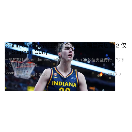
Caitlin Clark 球衣狂卖，全美篮球销量高居第 2 仅
次 Stephen Curry
一举超越 LeBron James、Michael Jordan 等多位男篮传奇，写下
前所未有的里程碑。
Sports 运动
10.0K
0
May 24, 2026