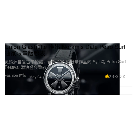
Union Glashütte 推出 Noramis Date Petro Surf
独家限量版腕表
灵感源自复古车轮毂，全新 200 枚限量作品向 Sylt 岛 Petro Surf
Festival 滑浪盛会致敬。
Fashion 时装
2.4K
0
May 24, 2026