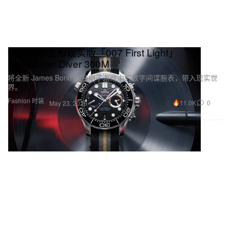
OMEGA 发布现实版「007 First Light」
Seamaster Diver 300M
将全新 James Bond 同名电子游戏中的数字间谍腕表，带入现实世
界。
Fashion 时装
11.0K
0
May 23, 2026