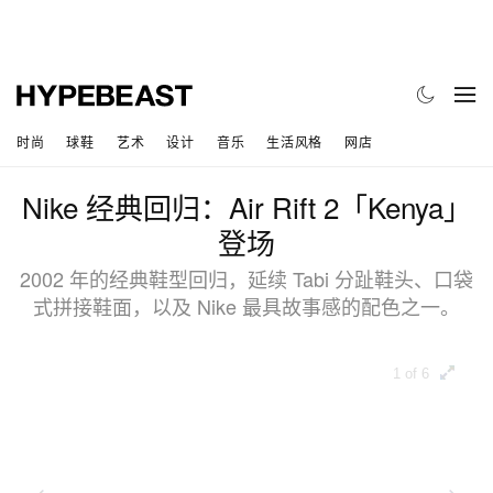
时尚
球鞋
艺术
设计
音乐
生活风格
网店
Nike 经典回归：Air Rift 2「Kenya」
登场
2002 年的经典鞋型回归，延续 Tabi 分趾鞋头、口袋
式拼接鞋面，以及 Nike 最具故事感的配色之一。
1 of 6