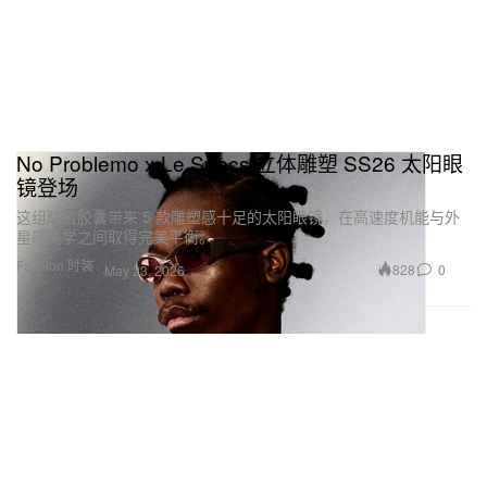
No Problemo x Le Specs 立体雕塑 SS26 太阳眼
镜登场
这组联名胶囊带来 5 款雕塑感十足的太阳眼镜，在高速度机能与外
星感美学之间取得完美平衡。
Fashion 时装
828
0
May 23, 2026