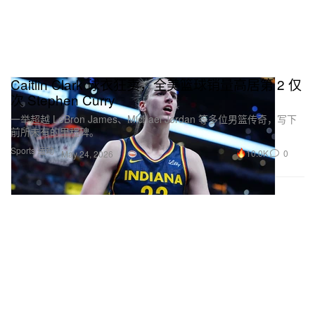
Caitlin Clark 球衣狂卖，全美篮球销量高居第 2 仅
次 Stephen Curry
一举超越 LeBron James、Michael Jordan 等多位男篮传奇，写下
前所未有的里程碑。
Sports 运动
10.0K
0
May 24, 2026