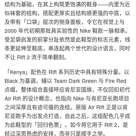
结构为基础，在其上构筑更饱满的鞋身——内里为近
似袜套的结构，搭配更厚实且结构感更强的中底，以
及带有「口袋」层次的侧身面板，令它在视觉上与
2000 年代初期那批具实验性的 Nike 鞋款一脉相承。
受足袋启发的前掌分趾依然是此鞋型的标志元素，线
条更延伸至鞋底，串连起两个世代的设计语言，同时
不让 Rift 2 流于简单翻刻。
「Kenya」配色在 Rift 系列历史中具有特殊分量。以
Black 为基调，辅以 Team Dark Green 与 Fire Red
点缀，整体组合直接呼应肯尼亚国旗，不仅回扣初代
Air Rift 的设计概念，也指向 Nike 与肯尼亚长跑项目
之间深厚且有迹可循的连结。原版 Air Rift 正是以肯
尼亚跑手为出发点打造，自此之后，这组配色几乎成
为此鞋型的「回归色票」。如今将它用于 Rift 2，是
经过深思熟虑的安排，而非只是顺手之举。