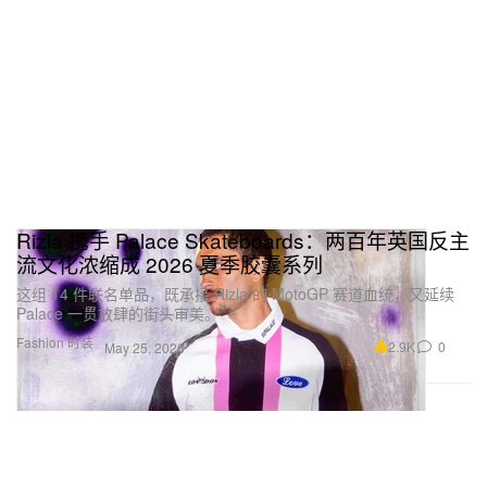
Rizla 携手 Palace Skateboards：两百年英国反主
流文化浓缩成 2026 夏季胶囊系列
这组 14 件联名单品，既承接 Rizla 的 MotoGP 赛道血统，又延续
Palace 一贯放肆的街头审美。
Fashion 时装
2.9K
0
May 25, 2026