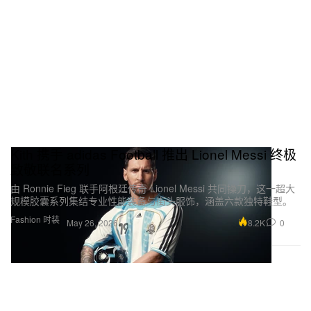
Kith 携手 adidas Football 推出 Lionel Messi 终极
致敬联名系列
由 Ronnie Fieg 联手阿根廷传奇 Lionel Messi 共同操刀，这一超大
规模胶囊系列集结专业性能装备与街头服饰，涵盖六款独特鞋型。
Fashion 时装
8.2K
0
May 26, 2026