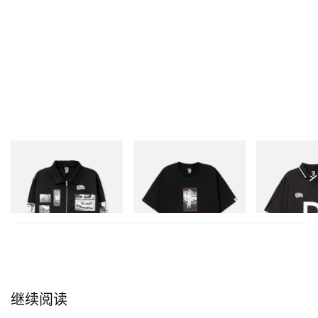
INITIAL
INITIAL
INITIAL
Billionaire Boys Club X Initial
BILLIONAIRE BOYS CLUB X
Billionaire Boys 
D Cotton Jacket
INITIAL D COTTON T-SHIRT
D Game Shirt
#1
立刻购入
立刻购入
立刻购入
继续阅读