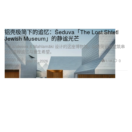
铝壳极简下的追忆：Šeduva「The Lost Shtetl
Jewish Museum」的静谧光芒
由 Lahdelma & Mahlamäki 设计的这座博物馆，以极简铝制建筑串
联起肃穆追忆与重生希望。
Design 设计
1.1K
0
Mar 31, 2026