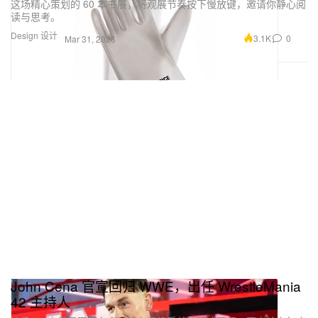
这场精心策划的 60 本书展，将观展节奏按下慢放键，邀请你静心阅
读与思考。
Design 设计
3.1K
0
Mar 31, 2026
John Cena 官宣回归 WWE，出任 WrestleMania
42 主持人