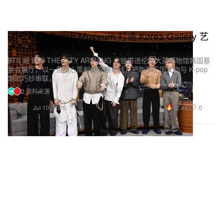
BTS 携手 British Museum 打造 Korea Gallery 艺
术导赏路线
BTS 把 BTS THE CITY ARIRANG 之旅带进伦敦大英博物馆韩国基
金会展厅，以一条精心策划的观展动线，把新罗王国文物与 K‑pop
潮流巧妙串联。
2 资料来源
Art 艺术
12.4K
0
Jul 10, 2026