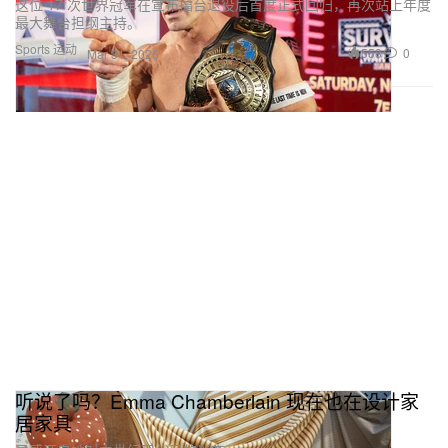
这位 17 次世界冠军在宣布擂台退役后首度正式回归，再次站上年度
最大舞台担纲主持。
Sports 运动
558
0
Mar 31, 2026
听说了吗？Emma Chamberlain 现在也在设计家
居家具