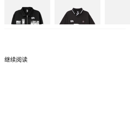
INITIAL
INITIAL
Crocs
Billionaire Boys Club X Initial
Billionaire Boys Club X Initial
Crocs Roy
D Cotton Jacket
D Game Shirt
立刻购入
立刻购入
立刻购入
继续阅读