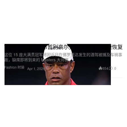
Tiger Woods 宣布暂别高尔夫，全力专注健康恢复
这位 15 座大满贯冠军将因近日在佛罗里达发生的酒驾被捕及车祸事
故，缺席即将到来的 Masters 大师赛。
Fashion 时装
654
0
Apr 1, 2026