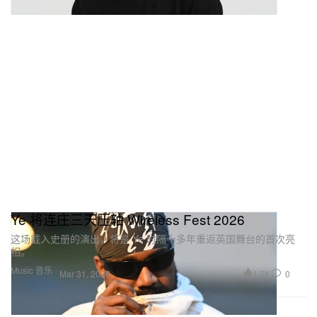
Ye 将连庄三天压轴 Wireless Fest 2026
这场载入史册的演出，将是 Ye 时隔十多年重返英国舞台的首次亮
相。
Music 音乐
1.5K
0
Mar 31, 2026