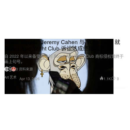
Ryder Ripps、Jeremy Cahen 与 Yuga Labs 就
Bored Ape Yacht Club 诉讼达成终局和解
自 2022 年以来备受关注的 Bored Ape Yacht Club 商标侵权案终于
画上句号。
3 资料来源
Art 艺术
1.1K
0
Apr 13, 2026