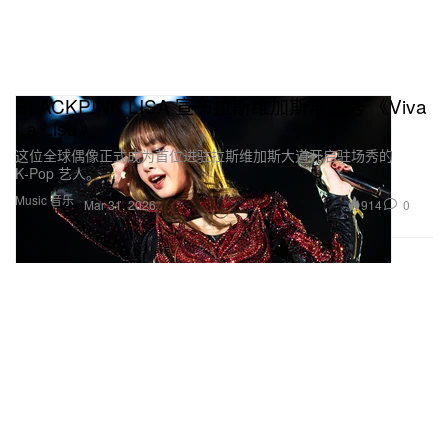
BLACKPINK LISA 宣布拉斯维加斯常驻秀 《Viva
La Lisa》
这位全球偶像正式成为首位进驻拉斯维加斯大道开启驻场秀的
K‑Pop 艺人。
Music 音乐
914
0
Mar 31, 2026