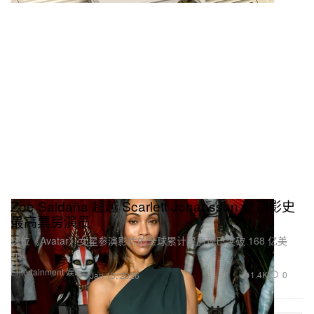
Zoe Saldaña 超越 Scarlett Johansson 登顶影史
最高票房演员
这位《Avatar》女星参演影片的全球累计票房现已突破 168 亿美
元。
Entertainment 娱乐
1.4K
0
Jan 13, 2026