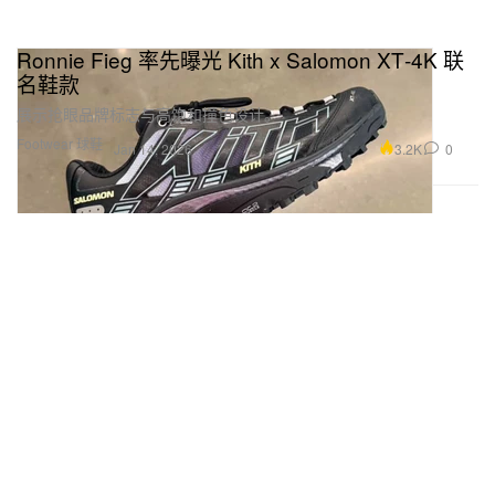
Ronnie Fieg 率先曝光 Kith x Salomon XT‑4K 联
名鞋款
展示抢眼品牌标志与高饱和撞色设计。
Footwear 球鞋
3.2K
0
Jan 14, 2026