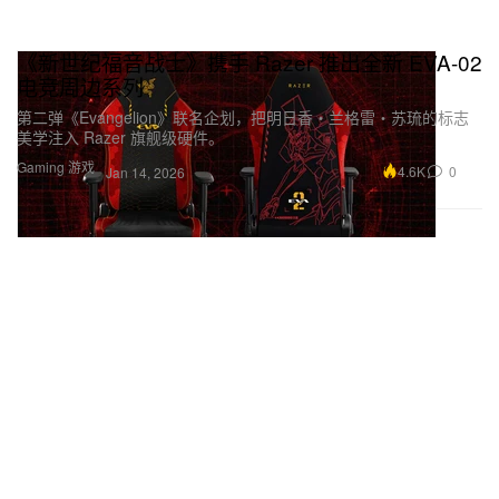
《新世纪福音战士》携手 Razer 推出全新 EVA-02
电竞周边系列
第二弹《Evangelion》联名企划，把明日香‧兰格雷‧苏琉的标志
美学注入 Razer 旗舰级硬件。
Gaming 游戏
4.6K
0
Jan 14, 2026