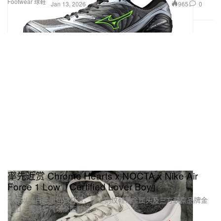
Footwear 球鞋
965
0
Jan 13, 2026
率先近赏 Chrome Hearts x NOCTA x Nike Air
Force 1 Low「Certified Lover Boy」
全鞋以纯白三重色调打造，配上刻纹鞋带金属头及三方联乘品牌金
属扣，质感与气场全面升级。