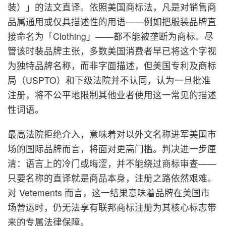
装）」的法文直译。依照美国商标法，凡是对销售商
品属通用或仅具描述性的用语——例如把服装品牌直
接命名为「Clothing」——都不能被垄断为商标。尽
管该时装品牌主张，多数美国消费者早已将这个字视
为独特品牌名称，而非字面描述，但美国专利及商标
局（USPTO）和下级法院并不认同，认为一旦批准
注册，将不公平地限制其他业者使用这一常见的描述
性词语。
最高法院拒绝介入，意味着对以外文名称进军美国市
场的国际品牌而言，将面对更高门槛。判决进一步厘
清：语言上的冷门或晦涩，并不能绕过商标审查——
只要名称的直译就是商品本身，注册之路依然艰难。
对 Vetements 而言，这一结果意味着品牌在美国市
场营运时，仍无法享有联邦商标注册为其核心标志带
来的专属法律保障。