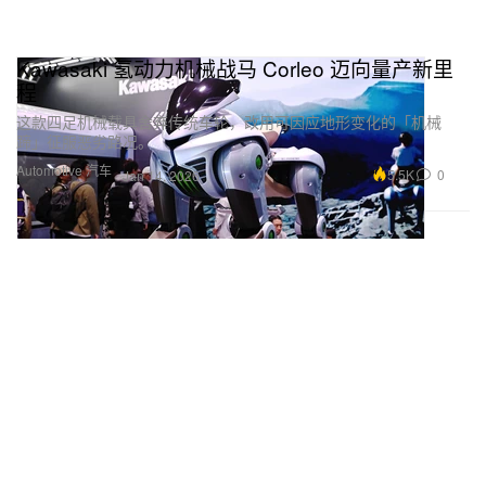
Kawasaki 氢动力机械战马 Corleo 迈向量产新里
程
这款四足机械载具舍弃传统车轮，改用可因应地形变化的「机械
蹄」征服恶劣路况。
Automotive 汽车
5.5K
0
Jan 14, 2026