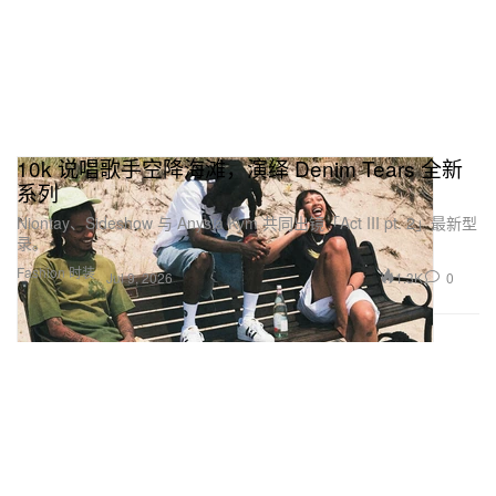
10k 说唱歌手空降海滩，演绎 Denim Tears 全新
系列
Niontay、Sideshow 与 Anysia Kym 共同出镜「Act III pt. 2」最新型
录。
Fashion 时装
1.3K
0
Jul 9, 2026