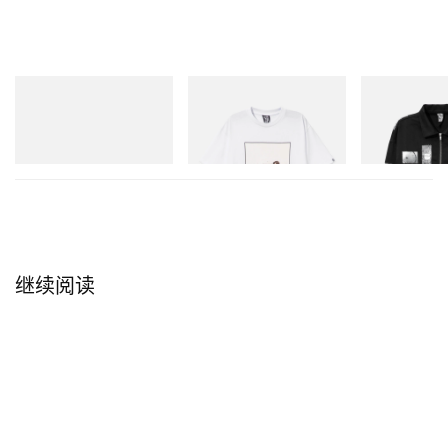
Crocs
INITIAL
INITIAL
Crocs Roy
Billionaire Boys Club X Initial
Billionaire Boys 
D Cotton T-Shirt 2
D Cotton Jacket
立刻购入
立刻购入
立刻购入
继续阅读