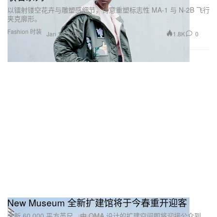
以镭射镂空花卉与雕塑感细节，诗意重塑标志性 MA‑1 与 N‑2B 飞行
夹克廓形。
Fashion 时装
1.8K
0
Jan 14, 2026
New Museum 全新扩建馆将于今春重开迎客
全新 60,000 平方英尺、由 OMA 设计的扩建空间即将迎接公众到