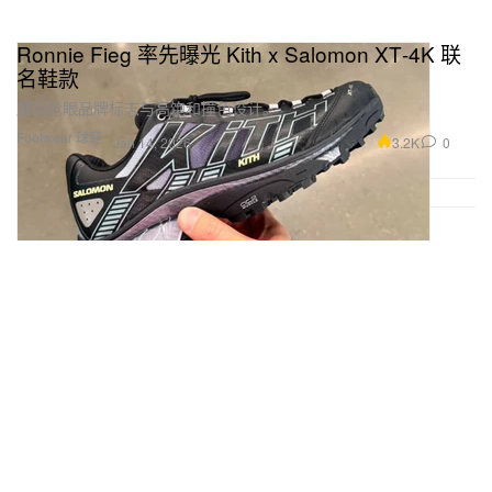
Ronnie Fieg 率先曝光 Kith x Salomon XT‑4K 联
名鞋款
展示抢眼品牌标志与高饱和撞色设计。
Footwear 球鞋
3.2K
0
Jan 14, 2026