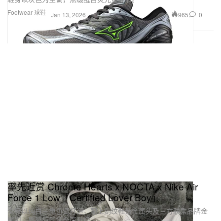
Footwear 球鞋
965
0
Jan 13, 2026
率先近赏 Chrome Hearts x NOCTA x Nike Air
Force 1 Low「Certified Lover Boy」
全鞋以纯白三重色调打造，配上刻纹鞋带金属头及三方联乘品牌金
属扣，质感与气场全面升级。