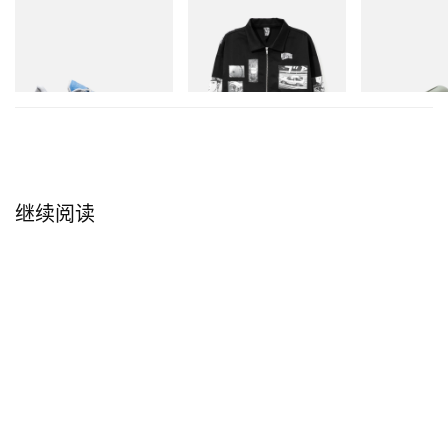
On
INITIAL
Crocs
Cloudmonster 1
Billionaire Boys Club X Initial
Crocs Roy
D Cotton Jacket
立刻购入
立刻购入
立刻购入
继续阅读