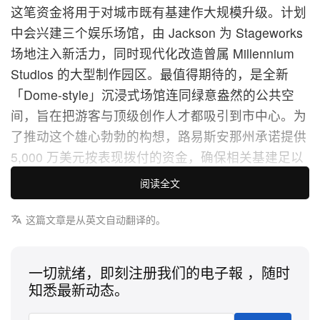
这笔资金将用于对城市既有基建作大规模升级。计划
中会兴建三个娱乐场馆，由 Jackson 为 Stageworks
场地注入新活力，同时现代化改造曾属 Millennium
Studios 的大型制作园区。最值得期待的，是全新
「Dome-style」沉浸式场馆连同绿意盎然的公共空
间，旨在把游客与顶级创作人才都吸引到市中心。为
了推动这个雄心勃勃的构想，路易斯安那州承诺提供
5,000 万美元按表现拨付的资金，确保相关基建足以
应对 21 世纪电影制作与现场演出的需求。
阅读全文
州长 Jeff Landry 强调，这次合作见证了州内愈趋蓬
这篇文章是从英文自动翻译的。
勃的营商环境，他表示：「我们的成果遍布全州每一
个角落、每一个产业。」他续指：「过去两年，我的
一切就绪，即刻注册我们的电子報 ，随时
团队一直致力打造全美最具竞争力的营商环境。这次
知悉最新动态。
宣布，再一次清楚证明我们的发展动能是真实存在，