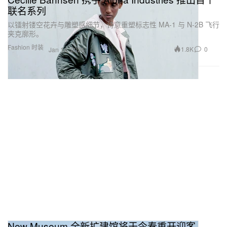
联名系列
以镭射镂空花卉与雕塑感细节，诗意重塑标志性 MA‑1 与 N‑2B 飞行
夹克廓形。
Fashion 时装
1.8K
0
Jan 14, 2026
New Museum 全新扩建馆将于今春重开迎客