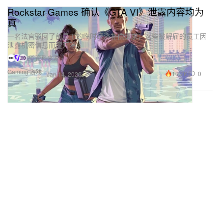
Rockstar Games 确认《GTA VI》泄露内容均为
真
一名法官驳回了前员工的临时经济补偿请求，这些被解雇的员工因
泄露机密信息而遭开除。
20 资料来源
Gaming 游戏
10.2K
0
Jan 14, 2026