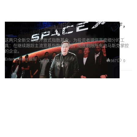
Subversive Capital 推出全新「Ex‑Elon」ETF，
专为反马斯克投资者打造
这两只全新交易型开放式指数基金，为投资者提供高度细分的工
具：在继续跟踪主流宽基指数的同时，彻底剔除所有由马斯克掌控
的企业。
Entertainment 娱乐
567
0
Jul 13, 2026