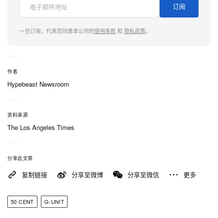
而且我们的成果正在扩展至全州与各行各业。」对
订阅
Jackson 而言，这个项目早已超越地产层面，更关乎
为整个产业提供一个在路易斯安那西北部扎根的理
一旦订阅，代表您同意本公司的
使用条款
和
隐私政策
。
由。50 Cent 在声明中解释：「这个计划，是我对
Shreveport 市与路易斯安那州长期承诺的具体落实。
透过重新投资 Shreveport 市中心，升级现有资产、
作者
Hypebeast Newsroom
打造最先进的娱乐及制作设施，我们正在创造职位、
带来希望、吸引新制作入驻，亦为整个娱乐产业提供
一个在此规划未来的理由。」如他过去所言，最终目
资料来源
The Los Angeles Times
标是让「所有道路都通往 Shreveport」，在当地留下
创造就业、推动艺术创新与重振地区发展的长远传
承。
分享此文章
复制链接
分享至微博
分享至微信
更多
可以参考上方释出的场馆设计模拟图。
50 CENT
G-UNIT