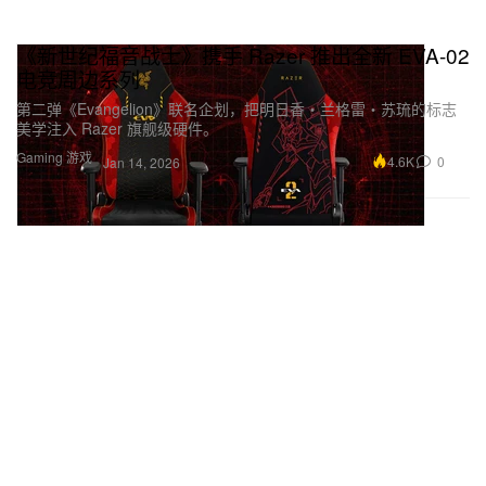
《新世纪福音战士》携手 Razer 推出全新 EVA-02
电竞周边系列
第二弹《Evangelion》联名企划，把明日香‧兰格雷‧苏琉的标志
美学注入 Razer 旗舰级硬件。
Gaming 游戏
4.6K
0
Jan 14, 2026