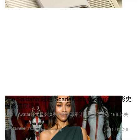
Zoe Saldaña 超越 Scarlett Johansson 登顶影史
最高票房演员
这位《Avatar》女星参演影片的全球累计票房现已突破 168 亿美
元。
Entertainment 娱乐
1.4K
0
Jan 13, 2026