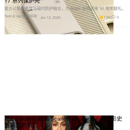
17 系列保护壳
复古计算机美学与现代防护融合，为 Apple 即将迎来 50 周年献礼。
Tech & Gadgets 科技
7.6K
0
Jan 13, 2026
Zoe Saldaña 超越 Scarlett Johansson 登顶影史
最高票房演员