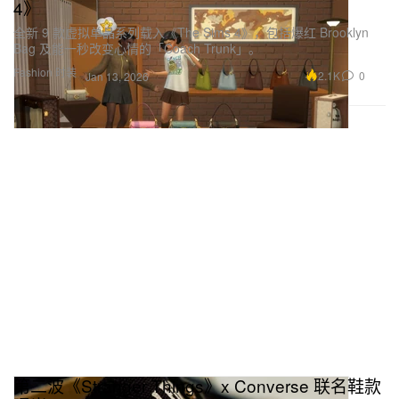
4》
全新 9 款虚拟单品系列载入《The Sims 4》，包括爆红 Brooklyn
Bag 及能一秒改变心情的「Coach Trunk」。
Fashion 时装
2.1K
0
Jan 13, 2026
第二波《Stranger Things》x Converse 联名鞋款