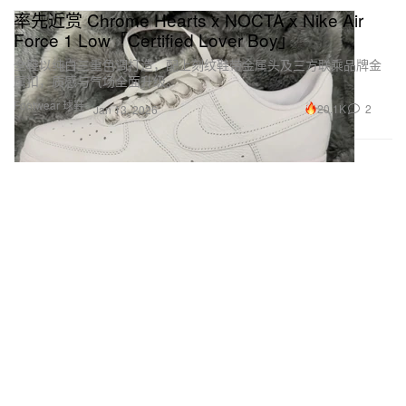
率先近赏 Chrome Hearts x NOCTA x Nike Air
Force 1 Low「Certified Lover Boy」
全鞋以纯白三重色调打造，配上刻纹鞋带金属头及三方联乘品牌金
属扣，质感与气场全面升级。
Footwear 球鞋
20.1K
2
Jan 13, 2026