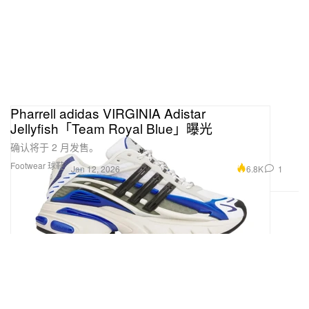
Pharrell adidas VIRGINIA Adistar
Jellyfish「Team Royal Blue」曝光
确认将于 2 月发售。
Footwear 球鞋
6.8K
1
Jan 12, 2026