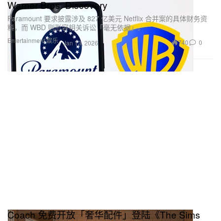
Warner Bros. Discovery
Paramount 要求披露涉及 827 亿美元 Netflix 合并案的具体财务资
料，而 WBD 则形容相关诉讼「毫无依据」。
Entertainment 娱乐
740
0
Jan 13, 2026
Coach 免费开放「奢华配件」登陆《The Sims