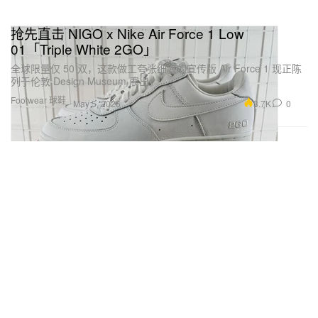
抢先直击 NIGO x Nike Air Force 1 Low
01「Triple White 2GO」
全球限量仅 50 双，这款做工夸张细腻的宣传版 Air Force 1 现正陈
列于伦敦 Design Museum 展出。
Footwear 球鞋
3.7K
0
May 5, 2026