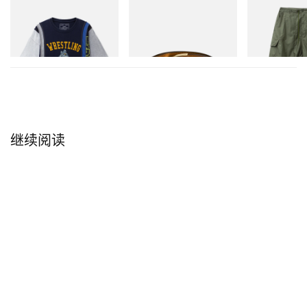
Needles
Needles
Needles
7 Cut Wide T-Shirt - College
Papillon Western Tip Belt -
H.D. Pant - BD
Steer Leather
立刻购入
立刻购入
立刻购入
继续阅读