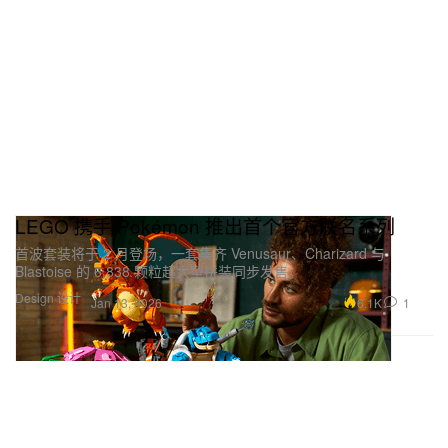
LEGO 携手 Pokémon 推出首个官方联名系列
首波套装将于 2 月登场，一套集齐 Venusaur、Charizard 与
Blastoise 的 6,838 颗粒超大型拼装同步发售。
Design 设计
6.1K
1
Jan 13, 2026