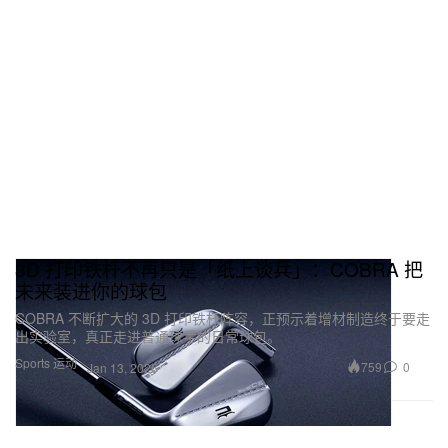
3D 打印铁杆不再只是「纸上谈兵」：COBRA 把
未来装进你的球包
COBRA 不断扩大的 3D 打印铁杆阵容，正预示着增材制造终于要走
出实验室，真正走进普通球手的日常球包。
Sports 运动
759
0
Jan 13, 2026