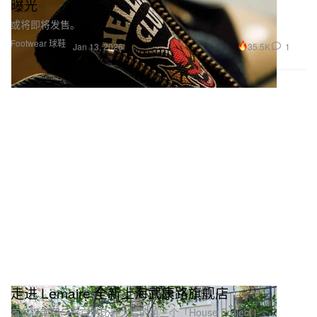
曝光
或将即将发售。
Footwear 球鞋
35.5K
1
Jan 13, 2026
走进 Lemaire 全新上海武康路旗舰店
首尔汉南洞与东京惠比寿之后的第三个「House Project」。