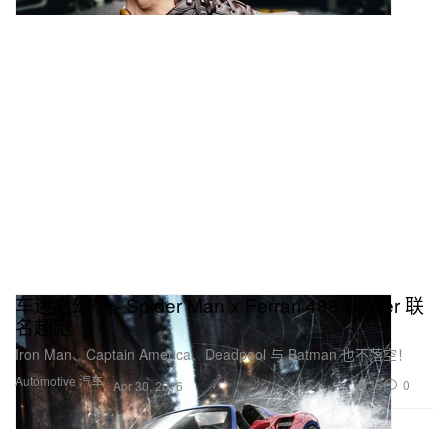
车迷之幻想 - Spider Man x Ferrari 488 Spider 联
名超跑
Iron Man、Captain America、Deadpool 与 Batman 也不落空！
Automotive 汽车
35
0
Apr 30, 2016