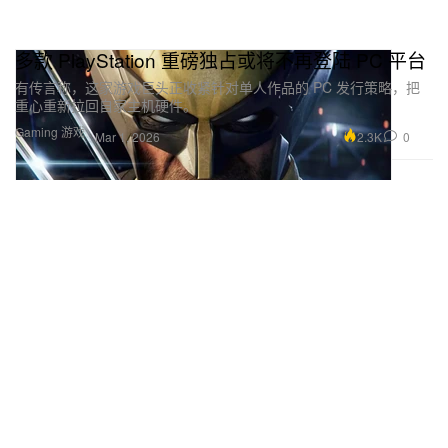
多款 PlayStation 重磅独占或将不再登陆 PC 平台
有传言称，这家游戏巨头正收紧针对单人作品的 PC 发行策略，把
重心重新拉回自家主机硬件。
Gaming 游戏
2.3K
0
Mar 1, 2026