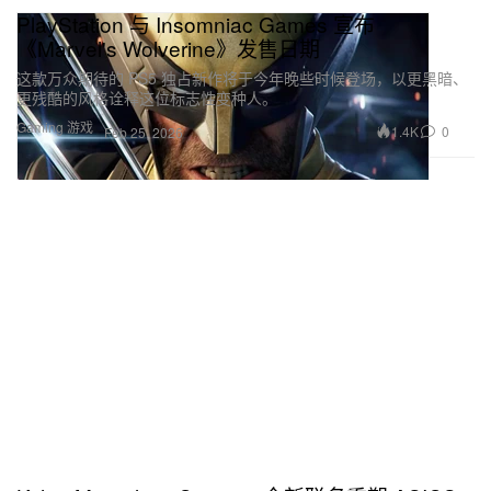
PlayStation 与 Insomniac Games 宣布
《Marvel's Wolverine》发售日期
这款万众期待的 PS5 独占新作将于今年晚些时候登场，以更黑暗、
更残酷的风格诠释这位标志性变种人。
Gaming 游戏
1.4K
0
Feb 25, 2026