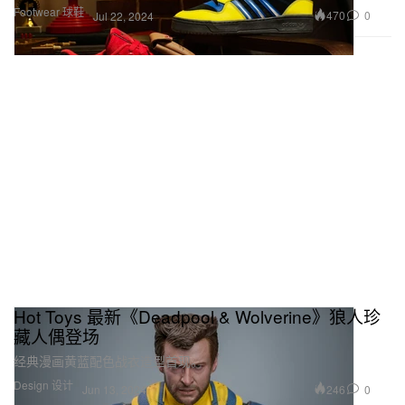
Footwear 球鞋
470
0
Jul 22, 2024
Hot Toys 最新《Deadpool & Wolverine》狼人珍
藏人偶登场
经典漫画黄蓝配色战衣造型首现。
Design 设计
246
0
Jun 13, 2024