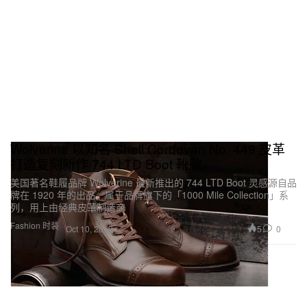
Wolverine 以知名 Shell Cordovan No. 449 皮革
打造复刻新作 744 LTD Boot 靴款
美国著名鞋履品牌 Wolverine 最新推出的 744 LTD Boot 灵感源自品
牌在 1920 年的出品，属于品牌旗下的「1000 Mile Collection」系
列，用上由经典皮革制造商
Fashion 时装
5
0
Oct 10, 2012