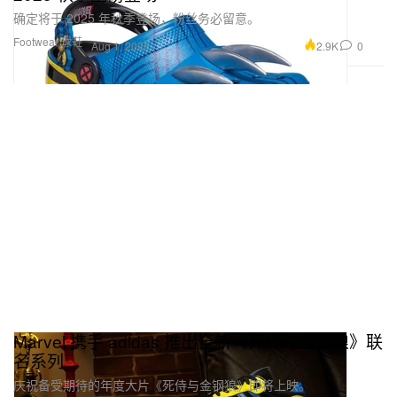
确定将于 2025 年秋季登场，粉丝务必留意。
Footwear 球鞋
2.9K
0
Aug 1, 2025
Marvel 携手 adidas 推出全新《死侍与金钢狼》联
名系列
庆祝备受期待的年度大片《死侍与金钢狼》即将上映。