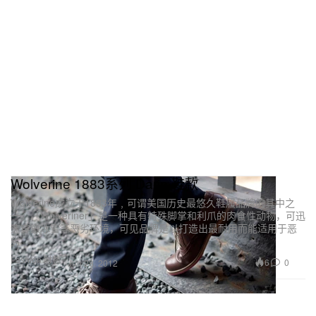
Wolverine 1883系列 Darin 鞋款
Wolverine成立于1883年﹐可谓美国历史最悠久鞋履品牌的其中之
一。「Wolveriner」是一种具有特殊脚掌和利爪的肉食性动物，可迅
速穿愈冰雪等恶劣环境，可见品牌是以打造出最耐用而能适用于恶
劣
Fashion 时装
6
0
Jun 28, 2012