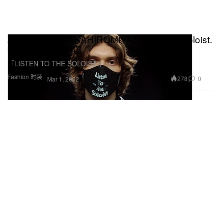
Airinum 携手 TAKAHIROMIYASHITA The Soloist.
打造最新联名口罩
「LISTEN TO THE SOLOIST.」
Fashion 时装
278
0
Mar 1, 2022