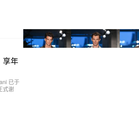
世，享年
ani 已于
正式谢