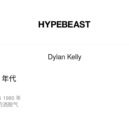
时尚
球鞋
艺术
设计
音乐
生活风格
网店
Dylan Kelly
0 年代
1980 年
的洒脱气