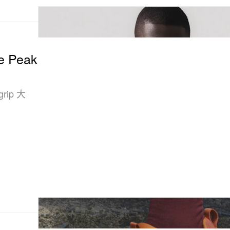
e Peak
rip 大