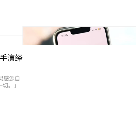
a 联手演绎
系列灵感源自
一切。」