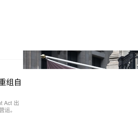
 重组自
t Act 出
与营运。