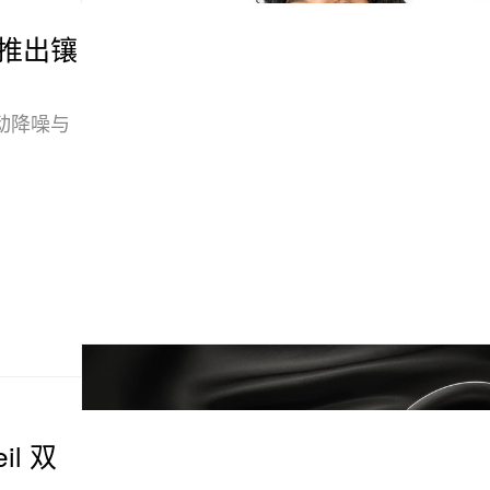
o. 推出镶
主动降噪与
il 双