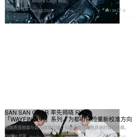
主打 Talon 与 Mostro Cage 鞋型。
Footwear 球鞋
1.9K
0
Oct 27, 2025
SAN SAN GEAR 率先揭晓 FW25
「WAYFINDER」系列，为都市探险重新校准方向
电路质感图案与岩石纹理交错，勾勒直觉与理性并进的冒险轮廓。
Fashion 时装
1.2K
0
Aug 21, 2025