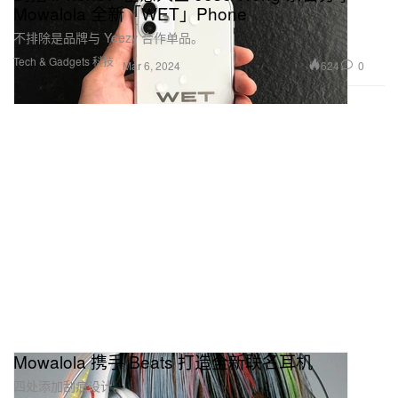
Mowalola 全新「WET」Phone
不排除是品牌与 Yeezy 合作单品。
Tech & Gadgets 科技
624
0
Mar 6, 2024
Mowalola 携手 Beats 打造全新联名耳机
四处添加刮痕设计。