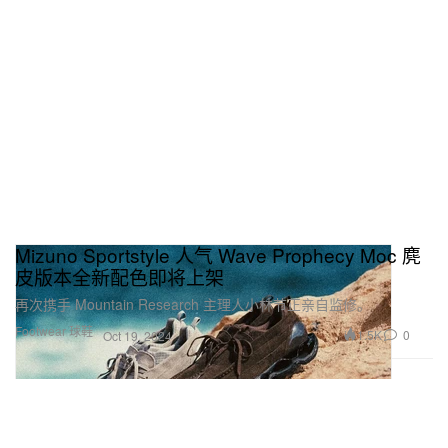
Mizuno Sportstyle 人气 Wave Prophecy Moc 麂
皮版本全新配色即将上架
再次携手 Mountain Research 主理人小林节正亲自监修。
Footwear 球鞋
1.5K
0
Oct 19, 2024