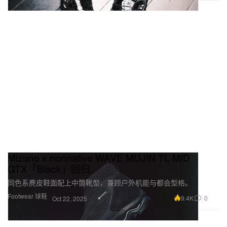
Mizuno x nonnative WAVE MUJIN TL MID
GTX「Black」回归
同色系麂皮鞋面配上中筒靴型，兼顾户外机能与都会型格。
Footwear 球鞋
9.4K
0
Oct 22, 2025