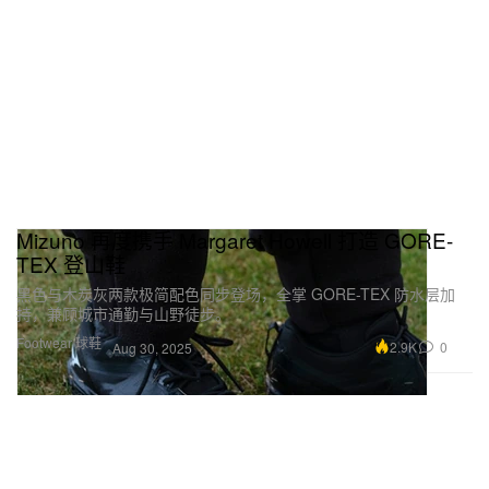
Mizuno 再度携手 Margaret Howell 打造 GORE-
TEX 登山鞋
黑色与木炭灰两款极简配色同步登场，全掌 GORE-TEX 防水层加
持，兼顾城市通勤与山野徒步。
Footwear 球鞋
2.9K
0
Aug 30, 2025