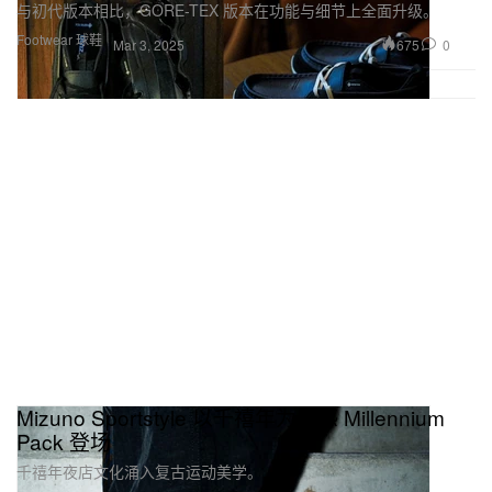
与初代版本相比，GORE-TEX 版本在功能与细节上全面升级。
Footwear 球鞋
675
0
Mar 3, 2025
Mizuno Sportstyle 以千禧年为灵感 Millennium
Pack 登场
千禧年夜店文化涌入复古运动美学。