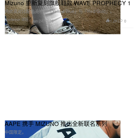
Mizuno 重新复刻旗舰鞋款 WAVE PROPHECY 1
两款高对比配色亮相：「Yellow/Blue」与「Red/Gold」。
Footwear 球鞋
1.2K
0
Jun 24, 2026
AAPE 携手 MIZUNO 推出全新联名系列
中国限定。