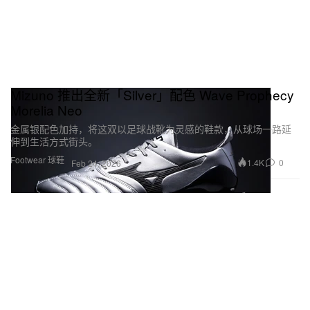
Mizuno 推出全新「Silver」配色 Wave Prophecy
Morelia Neo
金属银配色加持，将这双以足球战靴为灵感的鞋款，从球场一路延
伸到生活方式街头。
Footwear 球鞋
1.4K
0
Feb 24, 2026