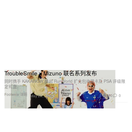
TroubleSmile x Mizuno 联名系列发布
同时携手 KAKAWOW 推出 RunWorld 扩充包收藏卡及 PSA 评级限
定礼盒。
Footwear 球鞋
290
0
May 20, 2026