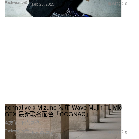
Footwear 球鞋
647
0
Feb 25, 2025
nonnative x Mizuno 发布 Wave Mujin TL Mid
GTX 最新联名配色「COGNAC」
双方第三回的新作。
Footwear 球鞋
678
0
Nov 25, 2024