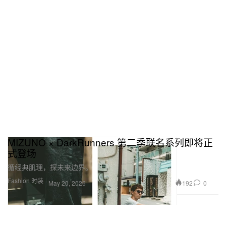
MIZUNO × DarkRunners 第二季联名系列即将正
式登场
循经典肌理，探未来边界。
Fashion 时装
192
0
May 20, 2026