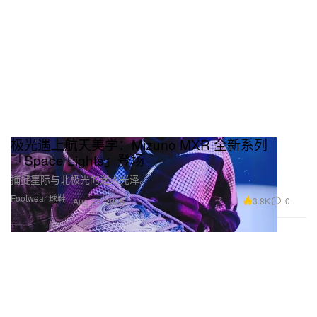
极光遇上航天美学：Mizuno MXR 全新系列
「Space Lights」登场
捕捉星际与北极光的迷人光泽。
Footwear 球鞋
3.8K
0
Aug 27, 2025