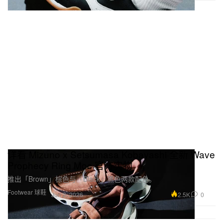
详看 Mizuno x Setsumasa Kobayashi 全新 Wave
Prophecy Ring Moc 官方实物
推出「Brown」棕色与「Black」黑色两款配色。
Footwear 球鞋
2.5K
0
Jun 2, 2026