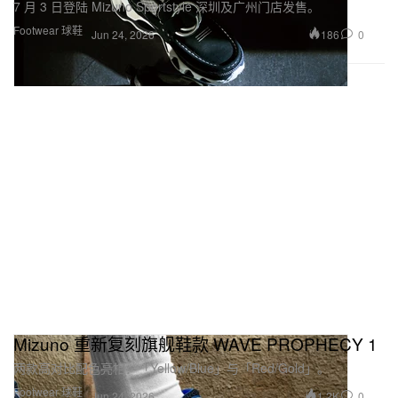
7 月 3 日登陆 Mizuno Sportstyle 深圳及广州门店发售。
Footwear 球鞋
186
0
Jun 24, 2026
Mizuno 重新复刻旗舰鞋款 WAVE PROPHECY 1
两款高对比配色亮相：「Yellow/Blue」与「Red/Gold」。
Footwear 球鞋
1.2K
0
Jun 24, 2026