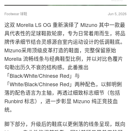
Footwear 球鞋
Jun 5, 2026
这双 Morelia LS OG 重新演绎了 Mizuno 其中一款最
具代表性的足球鞋款轮廓，专为日常着用而生，将品
牌传承细节结合灵感源自室内运动设计的低调鞋底。
Mizuno采用顶级皮革打造的鞋面，完整保留原始
Morelia 流畅线条与经典鞋型比例，并以对比色覆片
勾勒出历久不衰的结构感。此番推出
「Black/White/Chinese Red」与
「White/Black/Chinese Red」两种配色，以鲜明俐
落的配色语言为主轴，再透过细致标志细节（包括
Runbird 标志），进一步彰显 Mizuno 纯正竞技血
统。
脚下部分，升级后的鞋底以更俐落的线条呈现，既向