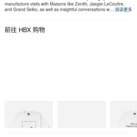
manufacture visits with Maisons like Zenith, Jaeger-LeCoultre,
and Grand Seiko, as well as insightful conversations w…
阅读更多
前往 HBX 购物
INITIAL
Puma
INITIAL
Billionaire Boys Club X Initial
H-Street Once-A-Year
Billionaire Boys 
D Cotton T-Shirt 2
D Cotton T-Shirt
立刻购入
立刻购入
立刻购入