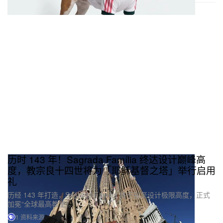
历时 143 年！Sagrada Família 终达设计巅峰高
度，教宗良十四世将为「耶稣基督之塔」举行启用
礼
历经 143 年打造，Sagrada Família 终于拔至设计极限高度，正式
加冕“全球最高教堂”。
1 资料来源