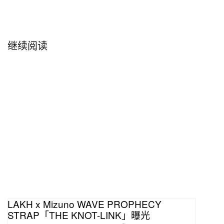
继续阅读
LAKH x Mizuno WAVE PROPHECY
STRAP「THE KNOT-LINK」曝光