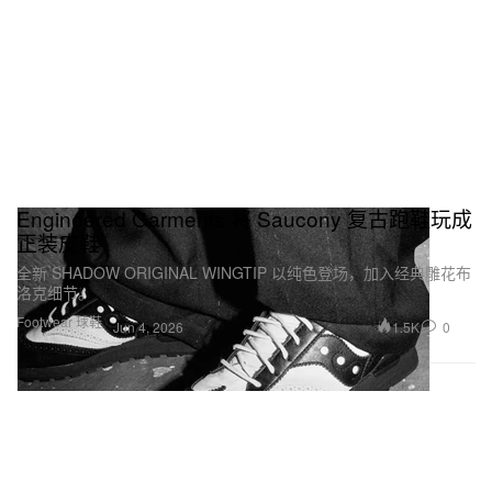
Engineered Garments 将 Saucony 复古跑鞋玩成
正装皮鞋
全新 SHADOW ORIGINAL WINGTIP 以纯色登场，加入经典雕花布
洛克细节。
Footwear 球鞋
1.5K
0
Jun 4, 2026