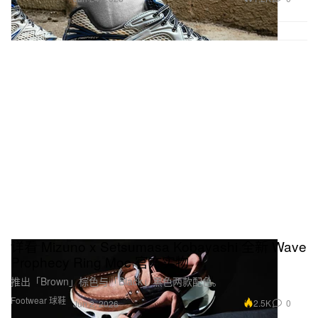
详看 Mizuno x Setsumasa Kobayashi 全新 Wave
Prophecy Ring Moc 官方实物
推出「Brown」棕色与「Black」黑色两款配色。
Footwear 球鞋
2.5K
0
Jun 2, 2026