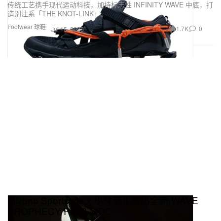
传统工艺携手现代运动科技，加持标志性 INFINITY WAVE 中底，打
造别注系「THE KNOT-LINK」。
Footwear 球鞋
1.7K
0
Jul 15, 2026
Mizuno Sportstyle x 小林节正推出全新 WAVE
PROPHECY RING MOC