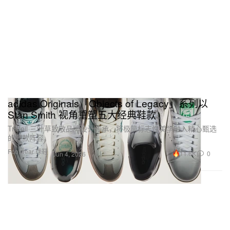
adidas Originals「Objects of Legacy」系列以
Stan Smith 视角重塑五大经典鞋款
Trefoil 三叶草致敬品牌设计传承，将极简标志性美学融入精心甄选
的鞋款阵容。
Footwear 球鞋
11.6K
0
Jun 4, 2026