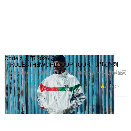
Corteiz 发布 2026 夏季
「RULESTHEWORLDCUP TOUR」足球系列
这家伦敦潮牌以 11 城巡回企划和国家队同款战袍，一起为绿茵盛夏
预热。
Fashion 时装
4.8K
1
Jun 4, 2026