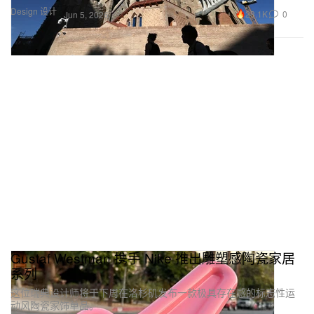
Design 设计
28.1K
0
Jun 5, 2026
Gustaf Westman 携手 Nike 推出雕塑感陶瓷家居
系列
这位瑞典设计师将于下周在洛杉矶发布一款极具存在感的标志性运
动风陶瓷家饰单品。