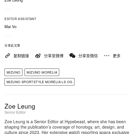
EDITOR ASSISTANT
Mai Vo
分享此文章
复制链接
分享至微博
分享至微信
更多
MIZUNO
MIZUNO MORELIA
MIZUNO SPORTSTYLE MORELIA LS OG
Zoe Leung
Senior Editor
Zoe Leung is a Senior Editor at Hypebeast, where she has been
shaping the publication’s coverage of horology, art, design, and
culture since 2023. Her extensive watch reporting spans exclusive