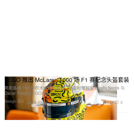
LEGO 推出 McLaren 1000 场 F1 赛纪念头盔套装
两款各由 793 块积木组成的套装，随盒附赠独家 Lando Norris 与
Oscar Piastri LEGO 公仔。
Design 设计
1.3K
0
Jun 5, 2026