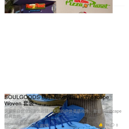
SOULGOODS 携手 Nike 推出 Homescape
Woven 套装
这家来自北京的潮流店铺以大胆的户外灵感视角，重塑 Footscape
经典血统。
Footwear 球鞋
5.5K
0
Jun 5, 2026