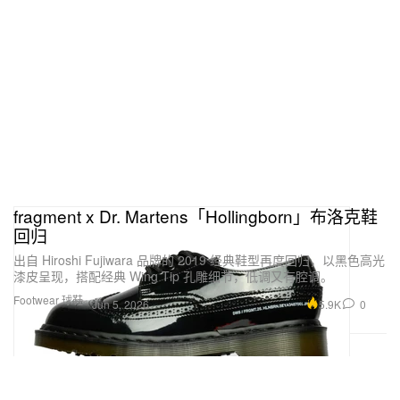
fragment x Dr. Martens「Hollingborn」布洛克鞋
回归
出自 Hiroshi Fujiwara 品牌的 2019 经典鞋型再度回归，以黑色高光
漆皮呈现，搭配经典 Wing Tip 孔雕细节，低调又有腔调。
Footwear 球鞋
5.9K
0
Jun 5, 2026