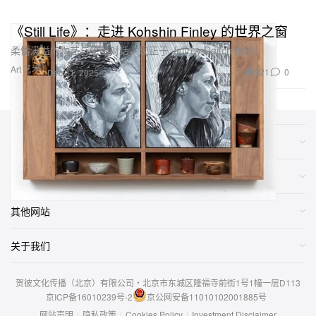
《Still Life》：走进 Kohshin Finley 的世界之窗
柔情满溢的陶艺与绘画对话，现正于 Jeffrey Deitch 展出。
Art 艺术
921
0
Dec 31, 2025
类别
网店
其他网站
关于我们
贺彼文化传播（北京）有限公司・北京市东城区隆福寺前街1号1幢一层D113
京ICP备16010239号-2
京公网安备11010102001885号
网站声明
|
隐私政策
|
Cookies Policy
|
Investment Disclaimer