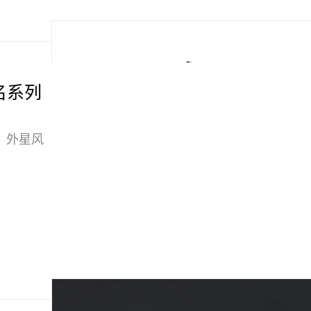
波联名系列
、外星风