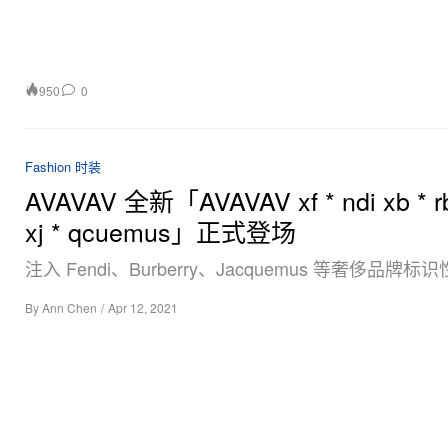
950
0
Fashion 时装
AVAVAV 全新「AVAVAV xf * ndi xb * r
xj * qcuemus」正式登场
注入 Fendi、Burberry、Jacquemus 等奢侈品牌
By
Ann Chen
/
Apr 12, 2021