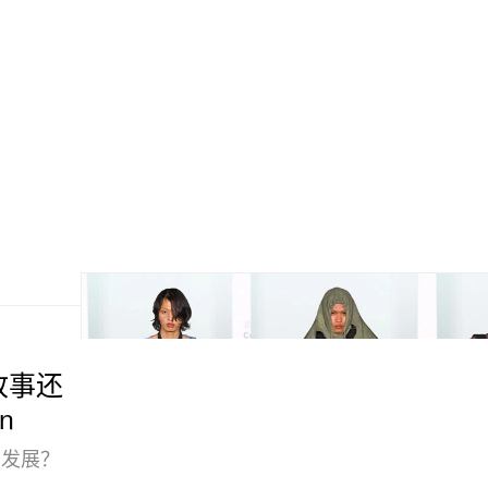
故事还
n
的发展？