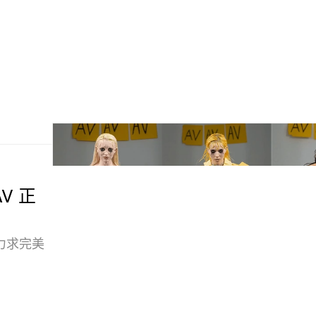
V 正
力求完美