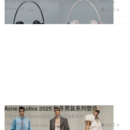
另外提供迷你托特包「Camera」与肩背包「Party」两种尺寸。
Fashion 时装
614
0
Feb 7, 2025
Acne Studios 2025 秋冬男装系列登场
一场对 Acne Studios 标志性设计的全新升华。
Fashion 时装
785
0
Jan 24, 2025