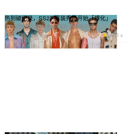
热到破纪录，SS27 男装秀场开始「裸化」
当气候改变穿衣逻辑，男装正迎来一场轻盈变革。
Fashion 时装
2.8K
0
Jul 29, 2026