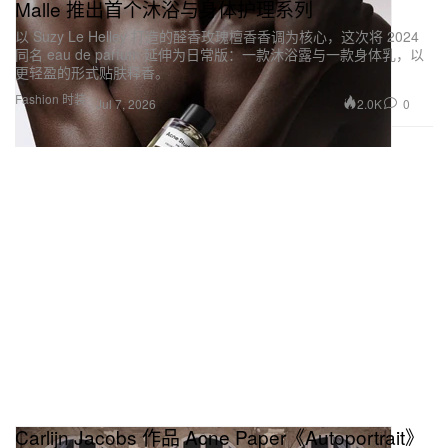
Malle 推出首个沐浴与身体护理系列
以 Suzy Le Helley 打造的醛香玫瑰檀香香调为核心，这次将 2024
同名 eau de parfum 延伸为日常版：一款沐浴露与一款身体乳，以
更轻盈的形式贴肤释香。
Fashion 时装
2.0K
0
Jul 7, 2026
Carlijn Jacobs 作品 Acne Paper《Autoportrait》