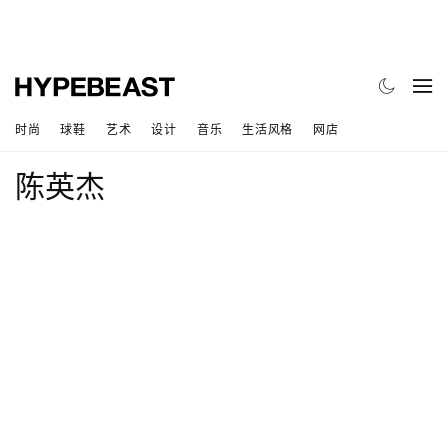
时尚
球鞋
艺术
设计
音乐
生活风格
网店
陈英杰