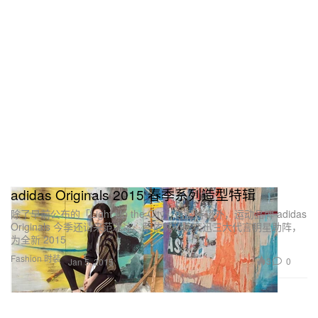
adidas Originals 2015 春季系列造型特辑
除了早前公布的「Light Up the City」造型特辑外，运动品牌 adidas
Originals 今季还请来范冰冰、蔡依林和陈奕迅三大代言明星助阵，
为全新 2015
Fashion 时装
3
0
Jan 5, 2015