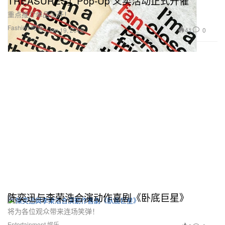
TREASURES」Pop-Up 义卖活动正式开催
重点推介单品公开！
Fashion 时装
41
0
Jan 19, 2019
陈奕迅与李荣浩合演动作喜剧《卧底巨星》
将为各位观众带来连场笑弹！
Entertainment 娱乐