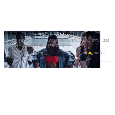
Off-White 推出全新副线 L/AB c/o
O以更亲民的价位延续 Virgil Abloh 的设计理念，T 恤、夹克、球鞋
等工业风单品全部定价低于 200 美元。
Fashion 时装
2.9K
0
Jun 30, 2026