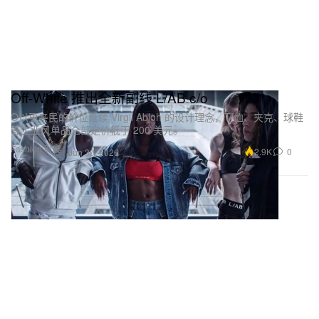
Off-White 推出全新副线 L/AB c/o
O以更亲民的价位延续 Virgil Abloh 的设计理念，T 恤、夹克、球鞋
等工业风单品全部定价低于 200 美元。
Fashion 时装
2.9K
0
Jun 30, 2026