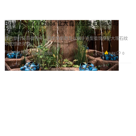
Brain Dead x Crocs 让大自然重塑 Echo II 与
Trailbreak 2
在巴黎时装周首秀中，两款焕新鞋型以蜗牛造型挂饰搭配大理石纹
中底惊艳亮相。
Footwear 球鞋
9.8K
0
Jun 30, 2026