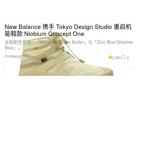
New Balance 携手 Tokyo Design Studio 重启机
能鞋款 Niobium Concept One
全新配色登场：「Morel/Pistachio Butter」与「Zinc Blue/Shadow
Blue」。
Footwear 球鞋
2.9K
0
Jun 30, 2026