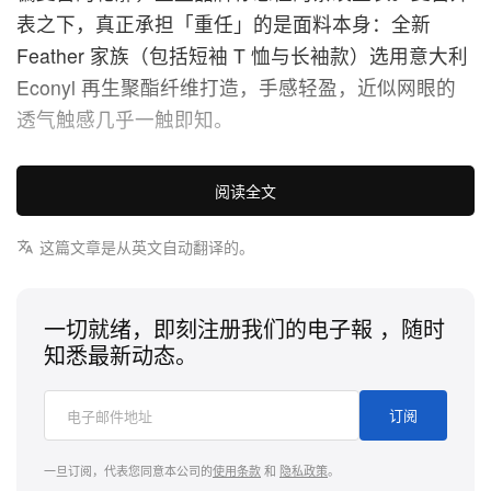
表之下，真正承担「重任」的是面料本身：全新
Feather 家族（包括短袖 T 恤与长袖款）选用意大利
Econyl 再生聚酯纤维打造，手感轻盈，近似网眼的
透气触感几乎一触即知。
下装部分则由 Run Wild 家族接棒，引入汲取冲浪短
阅读全文
裤灵感的单品，点缀细腻褶饰，并配有一体式功能腰
带。Run Wild 裤款可从小腿处拉链拆卸，瞬间切换
这篇文章是从英文自动翻译的。
为七分长度。整季外套由 Merino Sport Zip 收尾——
这款混纺美丽诺羊毛的拉链连帽衫，为微凉清晨、跑
一切就绪，即刻注册我们的电子報 ，随时
后放松时刻以及日常叠穿贴心而生。
知悉最新动态。
全线单品皆由精挑细选的欧盟工厂生产，UNNA 在新
订阅
一季的思路，更像是一场「减法」而非「加法」。品
牌创始人兼创意总监 John-Ruben Holtback 表示：
一旦订阅，代表您同意本公司的
使用条款
和
隐私政策
。