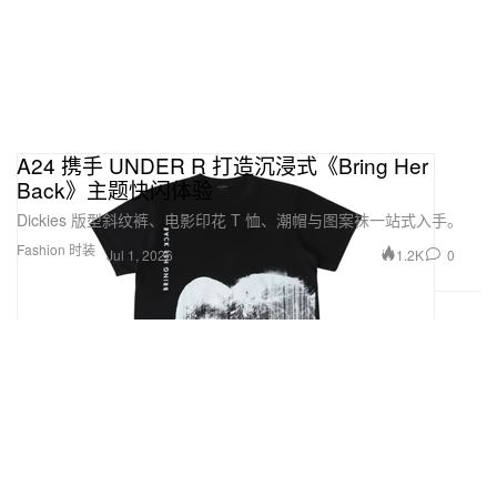
A24 携手 UNDER R 打造沉浸式《Bring Her
Back》主题快闪体验
Dickies 版型斜纹裤、电影印花 T 恤、潮帽与图案袜一站式入手。
Fashion 时装
1.2K
0
Jul 1, 2026