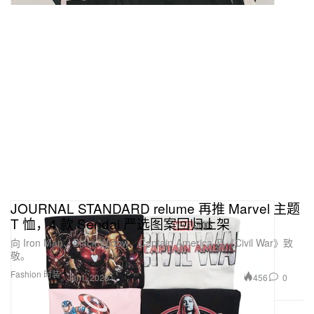
JOURNAL STANDARD relume 再推 Marvel 主题
T 恤，4 款 Sendai 严选图案回归上架
向 Iron Man、Black Widow、Captain America 及《Civil War》致
敬。
Fashion 时装
456
0
Jul 1, 2026