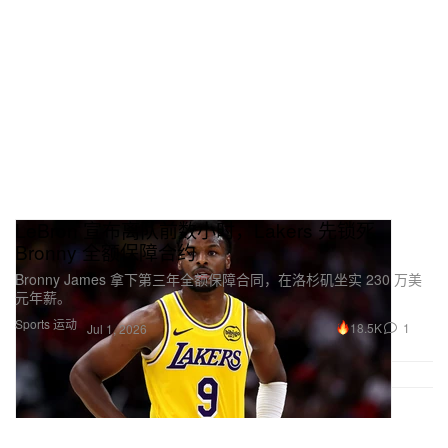
LeBron 宣布离队前数小时，Lakers 先锁死
Bronny 全额保障合约
Bronny James 拿下第三年全额保障合同，在洛杉矶坐实 230 万美
元年薪。
Sports 运动
18.5K
1
Jul 1, 2026