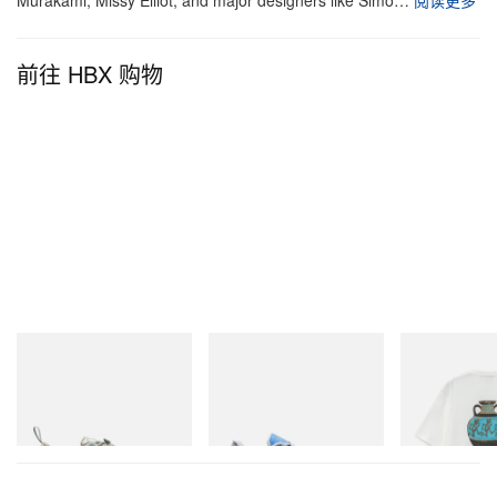
Murakami, Missy Elliot, and major designers like Simo…
阅读更多
前往 HBX 购物
Merrell 1TRL
On
Gramicci
Merrell 1TRL X Perks And
Cloudmonster 1
Vase Tee
Mini Cham Storm GORE-
TEX®
立刻购入
立刻购入
立刻购入