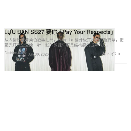
LỰU ĐẠN SS27 要你「Pay Your Respects」
从人物原型与角色叙事抽离，Hung La 翻开极其私密的新篇章，把
聚光灯完全交给一针一线的剪裁与更具结构感的成熟气质。
Fashion 时装
860
0
Jun 30, 2026