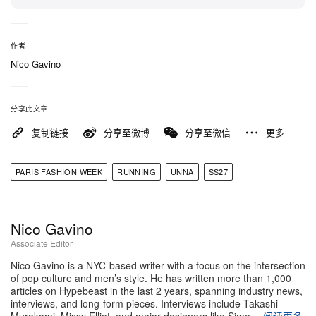
「在 SS27 中，我们关注的是删减，而不是堆叠。希
望打造出更轻盈、更简约、更百搭的单品——那些不
必看上去很机能，却拥有高性能的服饰，让你在出门
作者
跑步前就想穿上，也愿意在跑完之后继续穿上一整
Nico Gavino
天。」
分享此文章
UNNA 的 Spring/Summer 2027 系列将于 2027 年春
复制链接
分享至微博
分享至微信
更多
季全球发售，届时将登陆品牌官网及各大指定买手店
与合作零售渠道。
PARIS FASHION WEEK
RUNNING
UNNA
SS27
Nico Gavino
Associate Editor
Nico Gavino is a NYC-based writer with a focus on the intersection
of pop culture and men’s style. He has written more than 1,000
articles on Hypebeast in the last 2 years, spanning industry news,
interviews, and long-form pieces. Interviews include Takashi