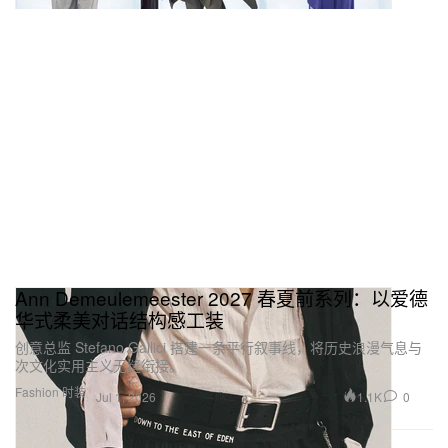
Ann Demeulemeester 2027 春夏前系列：以爱德
华式柔美对话结构感工装
创意总监 Stefano Gallici 搭建一条平行叙事线，将历史浪漫气息与
次文化实用主义无缝衔接。
Fashion 时装
1.1K
0
Jul 1, 2026