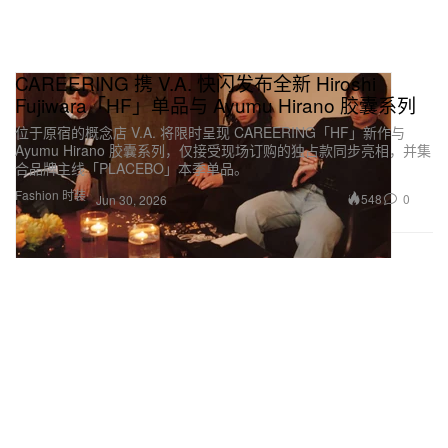
CAREERING 携 V.A. 快闪发布全新 Hiroshi
Fujiwara「HF」单品与 Ayumu Hirano 胶囊系列
位于原宿的概念店 V.A. 将限时呈现 CAREERING「HF」新作与
Ayumu Hirano 胶囊系列，仅接受现场订购的独占款同步亮相，并集
合品牌主线「PLACEBO」本季单品。
Fashion 时装
548
0
Jun 30, 2026