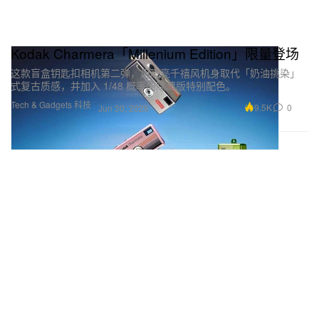
Kodak Charmera「Millenium Edition」限量登场
这款盲盒钥匙扣相机第二弹，用高亮千禧风机身取代「奶油挑染」
式复古质感，并加入 1/48 概率的隐藏版特别配色。
Tech & Gadgets 科技
9.5K
0
Jun 30, 2026