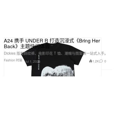
A24 携手 UNDER R 打造沉浸式《Bring Her
Back》主题快闪体验
Dickies 版型斜纹裤、电影印花 T 恤、潮帽与图案袜一站式入手。
Fashion 时装
1.2K
0
Jul 1, 2026