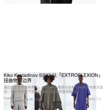
Kiko Kostadinov SS27 以「EXTROFLEXION」
扭曲物料边界
通过内置骨条重构廓形，以 Oakley 眼镜与全新 Crocs 合作款为支
点，在极简外观下完成对面料与形体的激进操控。
Fashion 时装
999
0
Jun 28, 2026