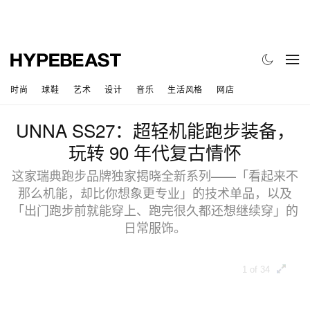
时尚
球鞋
艺术
设计
音乐
生活风格
网店
UNNA SS27：超轻机能跑步装备，
玩转 90 年代复古情怀
这家瑞典跑步品牌独家揭晓全新系列——「看起来不
那么机能，却比你想象更专业」的技术单品，以及
「出门跑步前就能穿上、跑完很久都还想继续穿」的
日常服饰。
1 of 34