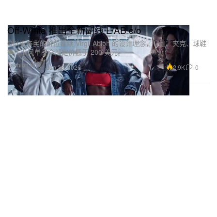
Off-White 推出全新副线 L/AB c/o
O以更亲民的价位延续 Virgil Abloh 的设计理念，T 恤、夹克、球鞋
等工业风单品全部定价低于 200 美元。
Fashion 时装
2.9K
0
Jun 30, 2026