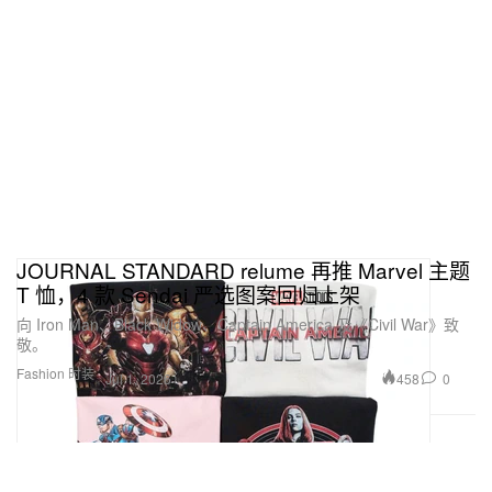
JOURNAL STANDARD relume 再推 Marvel 主题
T 恤，4 款 Sendai 严选图案回归上架
向 Iron Man、Black Widow、Captain America 及《Civil War》致
敬。
Fashion 时装
458
0
Jul 1, 2026