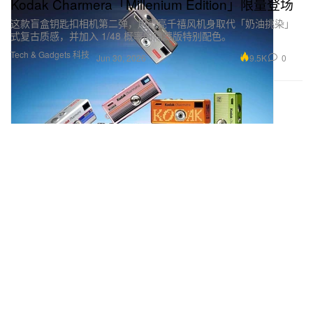
Kodak Charmera「Millenium Edition」限量登场
这款盲盒钥匙扣相机第二弹，用高亮千禧风机身取代「奶油挑染」
式复古质感，并加入 1/48 概率的隐藏版特别配色。
Tech & Gadgets 科技
9.5K
0
Jun 30, 2026