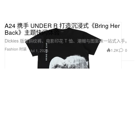
A24 携手 UNDER R 打造沉浸式《Bring Her
Back》主题快闪体验
Dickies 版型斜纹裤、电影印花 T 恤、潮帽与图案袜一站式入手。
Fashion 时装
1.2K
0
Jul 1, 2026