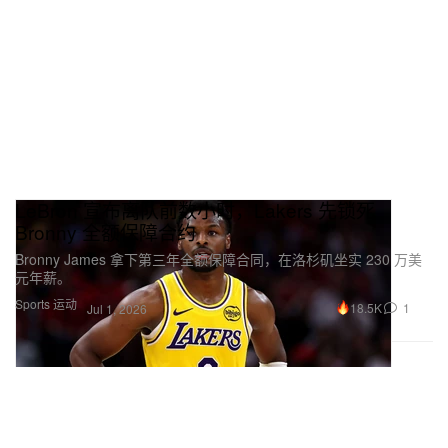
LeBron 宣布离队前数小时，Lakers 先锁死
Bronny 全额保障合约
Bronny James 拿下第三年全额保障合同，在洛杉矶坐实 230 万美
元年薪。
Sports 运动
18.5K
1
Jul 1, 2026