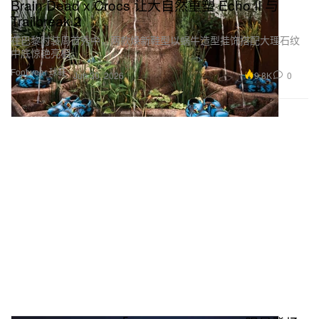
Brain Dead x Crocs 让大自然重塑 Echo II 与
Trailbreak 2
在巴黎时装周首秀中，两款焕新鞋型以蜗牛造型挂饰搭配大理石纹
中底惊艳亮相。
Footwear 球鞋
9.8K
0
Jun 30, 2026