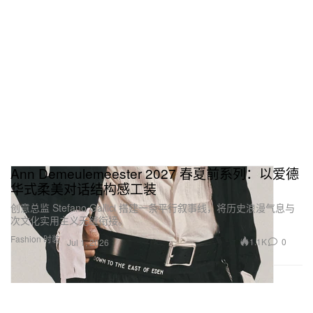
Ann Demeulemeester 2027 春夏前系列：以爱德
华式柔美对话结构感工装
创意总监 Stefano Gallici 搭建一条平行叙事线，将历史浪漫气息与
次文化实用主义无缝衔接。
Fashion 时装
1.1K
0
Jul 1, 2026