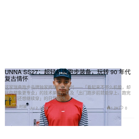
UNNA SS27：超轻机能跑步装备，玩转 90 年代
复古情怀
这家瑞典跑步品牌独家揭晓全新系列——「看起来不那么机能，却
比你想象更专业」的技术单品，以及「出门跑步前就能穿上、跑完
很久都还想继续穿」的日常服饰。
Fashion 时装
1.2K
0
Jul 2, 2026