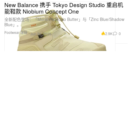
New Balance 携手 Tokyo Design Studio 重启机
能鞋款 Niobium Concept One
全新配色登场：「Morel/Pistachio Butter」与「Zinc Blue/Shadow
Blue」。
Footwear 球鞋
2.9K
0
Jun 30, 2026