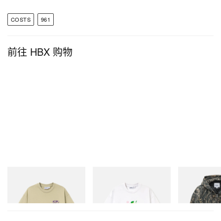
COSTS
961
前往 HBX 购物
Butter Goods
Butter Goods
Butter Goods
Terrain Tee
Paint Tee
Insulated Work 
立刻购入
立刻购入
立刻购入