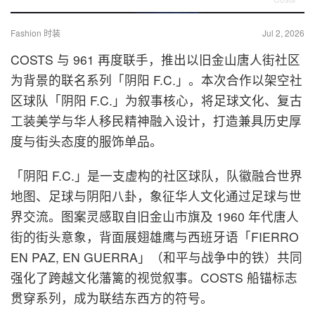
Fashion 时装
Jul 2, 2026
COSTS 与 961 再度联手，推出以旧金山唐人街社区
为背景的联名系列「阴阳 F.C.」。本次合作以架空社
区球队「阴阳 F.C.」为叙事核心，将足球文化、复古
工装美学与华人移民精神融入设计，打造兼具历史厚
度与街头态度的服饰单品。
「阴阳 F.C.」是一支虚构的社区球队，队徽融合世界
地图、足球与阴阳八卦，象征华人文化通过足球与世
界交流。图案灵感取自旧金山市旗及 1960 年代唐人
街的街头意象，背面展翅雄鹰与西班牙语「FIERRO
EN PAZ, EN GUERRA」（和平与战争中的铁）共同
强化了跨越文化藩篱的视觉叙事。COSTS 船锚标志
贯穿系列，成为联结东西方的符号。