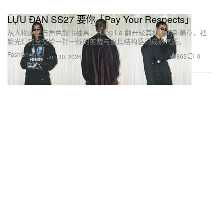
LỰU ĐẠN SS27 要你「Pay Your Respects」
从人物原型与角色叙事抽离，Hung La 翻开极其私密的新篇章，把
聚光灯完全交给一针一线的剪裁与更具结构感的成熟气质。
Fashion 时装
863
0
Jun 30, 2026