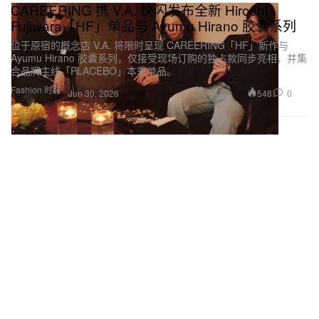
CAREERING 携 V.A. 快闪发布全新 Hiroshi
Fujiwara「HF」单品与 Ayumu Hirano 胶囊系列
位于原宿的概念店 V.A. 将限时呈现 CAREERING「HF」新作与
Ayumu Hirano 胶囊系列，仅接受现场订购的独占款同步亮相，并集
合品牌主线「PLACEBO」本季单品。
Fashion 时装
548
0
Jun 30, 2026