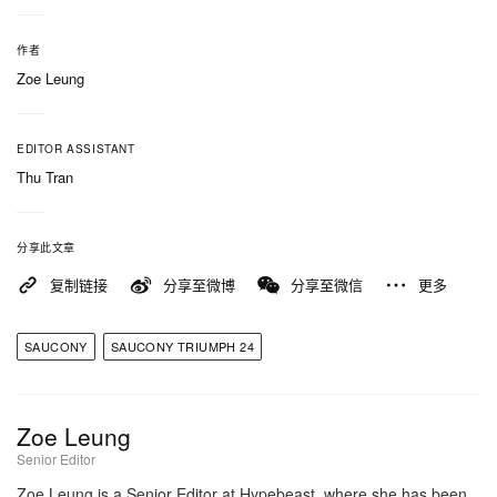
作者
Zoe Leung
EDITOR ASSISTANT
Thu Tran
分享此文章
复制链接
分享至微博
分享至微信
更多
SAUCONY
SAUCONY TRIUMPH 24
Zoe Leung
Senior Editor
Zoe Leung is a Senior Editor at Hypebeast, where she has been