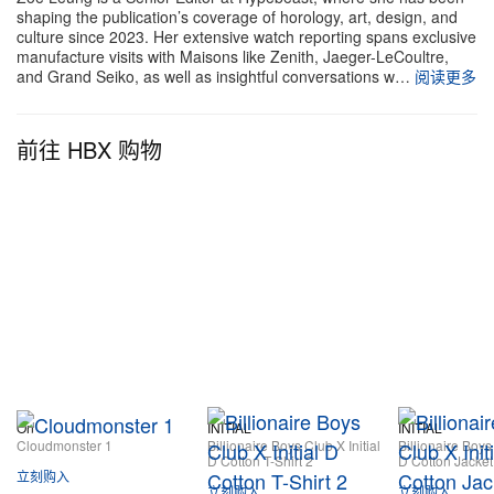
shaping the publication’s coverage of horology, art, design, and
culture since 2023. Her extensive watch reporting spans exclusive
manufacture visits with Maisons like Zenith, Jaeger-LeCoultre,
and Grand Seiko, as well as insightful conversations w…
阅读更多
前往 HBX 购物
On
INITIAL
INITIAL
Cloudmonster 1
Billionaire Boys Club X Initial
Billionaire Boys 
D Cotton T-Shirt 2
D Cotton Jacket
立刻购入
立刻购入
立刻购入