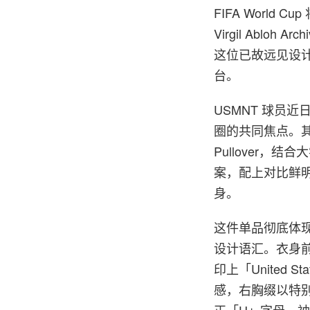
FIFA World Cu
Virgil Abl
这位已故远见设计
台。
USMNT 球员
圈的共同焦点。其
Pullover
案，配上对比鲜明
身。
这件单品彻底体现 
设计语汇。衣身前幅
印上「United St
感，右胸缀以特别
正「U」字母，