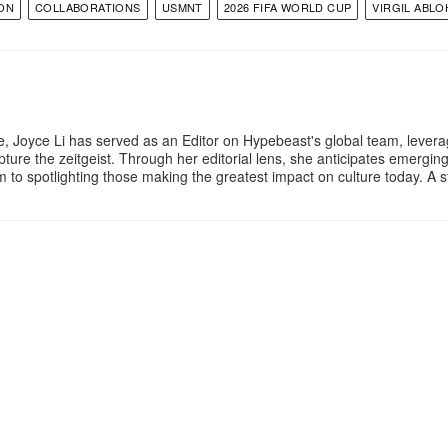
ON
COLLABORATIONS
USMNT
2026 FIFA WORLD CUP
VIRGIL ABLO
e, Joyce Li has served as an Editor on Hypebeast's global team, lever
apture the zeitgeist. Through her editorial lens, she anticipates emergin
m to spotlighting those making the greatest impact on culture today. A 