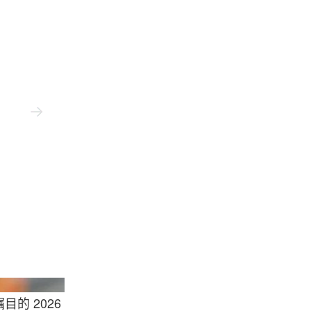
Usmnt
的 2026