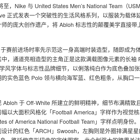
p 将至，Nike 与 United States Men’s National Team
oh Archive 正式发表一个突破性的生活风格系列，以服装为载
师的庞大创作遗产，将 Abloh 标志性的颠覆美学直接带
近日于赛前进场时率先示范这一身高端时装造型，随即成为
中，通道亮相造型的主角正是这款满载图像元素的长袖 Ru
，结合大学风字体与标志性品牌细节，以俐落纯白作为底色叠加
的实色蓝色 Polo 领与横向海军蓝、红色粗条，从胸口
Abloh 于 Off-White 所建立的鲜明精神，细节布满精
以大面积风格化「Football America」字样作为视
ates of America National Football Team」字样点
设计的红色「ARCH」Swoosh，左胸则是外圈排满星
袖身一路延伸变形扭曲的字体图案。此企划强大的跨界关