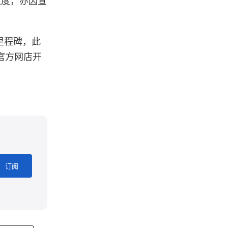
里程碑，此
r 官方网店开
订阅