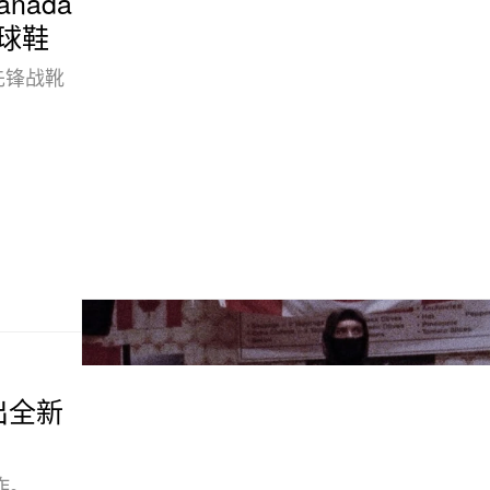
anada
 球鞋
先锋战靴
将推出全新
作。