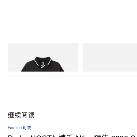
INITIAL
Puma
Billionaire Boys Club X Initial D Game
Speedcat Once-A-Year
Shirt
立刻购入
立刻购入
继续阅读
Fashion 时装