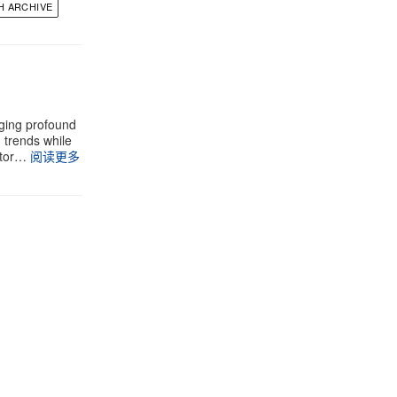
H ARCHIVE
aging profound
g trends while
stor…
阅读更多