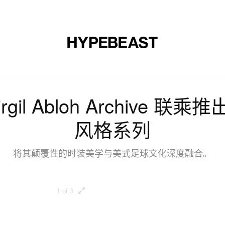
时尚
球鞋
艺术
设计
音乐
生活风格
网店
rgil Abloh Archive 联
风格系列
将其颠覆性的时装美学与美式足球文化深度融合。
1 of 3