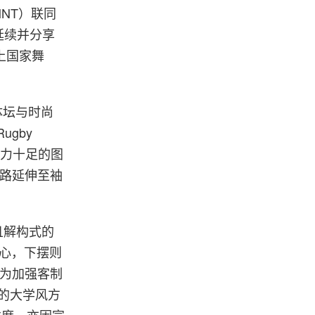
（USMNT）联同
体延续并分享
上国家舞
体坛与时尚
gby
张力十足的图
一路延伸至袖
致且解构式的
觉核心，下摆则
明身份。为加强客制
星的大学风方
注度，亦因宣