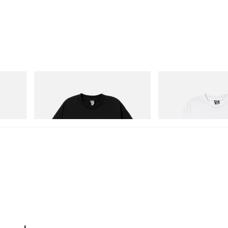
INITIAL
INITIAL
BILLIONAIRE BOYS CLUB X INITIAL D
Billionaire Boys Club X In
COTTON T-SHIRT #1
Shirt 3
立刻购入
立刻购入