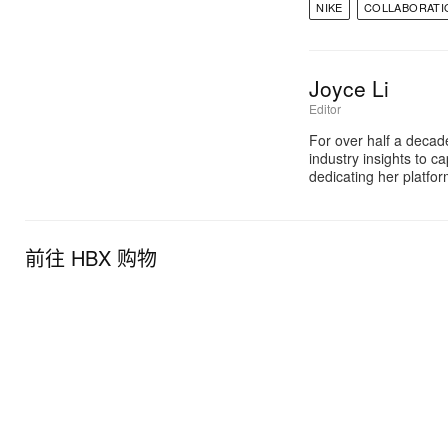
NIKE
COLLABORATI
Joyce Li
Editor
For over half a decad
industry insights to c
dedicating her platfor
前往 HBX 购物