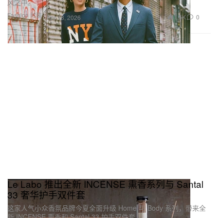
风之中。
Fashion 时装
1.5K
0
Apr 18, 2026
Le Labo 推出全新 INCENSE 熏香系列与 Santal
33 奢华护手双件套
这家人气小众香氛品牌今夏全面升级 Home 与 Body 系列，带来全
新 INCENSE 熏香和 Santal 33 护手双件套。