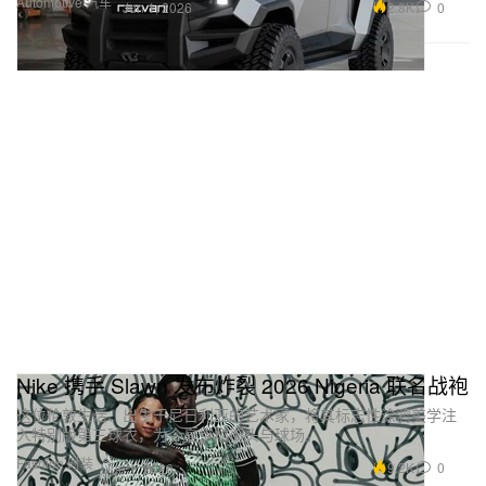
Automotive 汽车
2.8K
0
Jun 1, 2026
Nike 携手 Slawn 发布炸裂 2026 Nigeria 联名战袍
这位伦敦生活、出生于尼日利亚的艺术家，将其标志性涂鸦美学注
入特别版第三球衣，为今夏点燃街头与球场。
Fashion 时装
9.2K
0
Jun 1, 2026