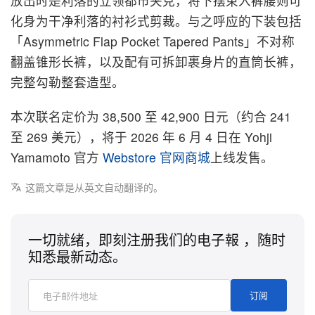
放出时是利落的立领都市夹克，将下摆束入裤腰则可
化身为干净利落的衬衫式剪裁。与之呼应的下装包括
「Asymmetric Flap Pocket Tapered Pants」不对称
翻盖锥形长裤，以及配有可拆卸裹身片的直筒长裤，
完整勾勒整套造型。
本次联名定价为 38,500 至 42,900 日元（约合 241
至 269 美元），将于 2026 年 6 月 4 日在 Yohji
Yamamoto 官方
Webstore 官网商城
上线发售。
这篇文章是从英文自动翻译的。
一切就绪，即刻注册我们的电子報 ，随时
知悉最新动态。
订阅