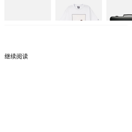
Puma
INITIAL
Mastermind Wor
Speedcat Once-A-Year
Billionaire Boys Club X Initial
X TOYO STEEL 
D Cotton T-Shirt 2
立刻购入
立刻购入
立刻购入
继续阅读