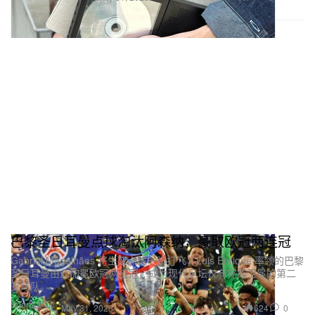
巴黎圣日耳曼点球淘汰阿森纳，豪取欧冠两连冠
Gabriel Magalhães 将生死点球一脚打飞，Luis Enrique 率领的巴黎
圣日耳曼由此加冕欧冠两连冠，成为现代足坛仅有完成卫冕的第二
支球队。
Sports 运动
624
0
May 31, 2026