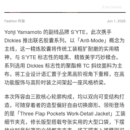
S'yte/Dickies
Fashion 时装
Jun 1, 2026
Yohji Yamamoto
的副线品牌
S’YTE
，此次携手
Dickies
推出联名胶囊系列。以「Anti-Mode」概念为
主线，这一精炼胶囊将传统工装粗犷耐磨的实用精
神，与 S’YTE 标志性的暗黑、精致美学巧妙糅合。
系列选用 Dickies 标志性的聚酯棉 TC 斜纹面料为主
布，将工业设计语汇置于全黑高阶视角下重释，在高
功能服饰与高阶时装之间架起一座风格桥梁。
本次阵容由三款核心轮廓构成，均以双向可变结构打
造，可随穿着者的造型偏好自由切换廓形。领衔登场
的是「Three Flap Pockets Work-Detail Jacket」工装
细节夹克，修长版型搭载夸张实用的大型口袋，下摆