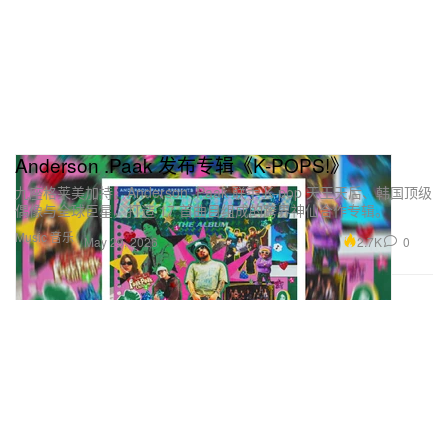
Anderson .Paak 发布专辑《K-POPS!》
九座格莱美加持，Anderson .Paak 联手 K‑pop 天王天后、韩国顶级
偶像与全球巨星，打造 17 首曲目组成的跨界神仙合作专辑。
Music 音乐
2.7K
0
May 29, 2026