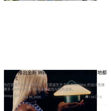
Gantri 推出全新 Wireless Collection，随时随地都
能发光
为打造首个无线灯具系列，这家诞生于 San Francisco 的设计先锋
携手 Ammunition，带来多种造型与配色选择。
Design 设计
1.0K
0
May 30, 2026