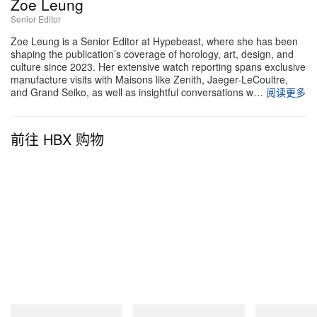
Zoe Leung
Senior Editor
Zoe Leung is a Senior Editor at Hypebeast, where she has been
shaping the publication’s coverage of horology, art, design, and
culture since 2023. Her extensive watch reporting spans exclusive
manufacture visits with Maisons like Zenith, Jaeger-LeCoultre,
and Grand Seiko, as well as insightful conversations w…
阅读更多
前往 HBX 购物