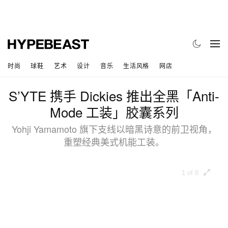
时尚
球鞋
艺术
设计
音乐
生活风格
网店
S’YTE 携手 Dickies 推出全黑「Anti-
Mode 工装」胶囊系列
Yohji Yamamoto 旗下支线以暗黑诗意的前卫视角，
重塑经典美式机能工装。
1 of 8