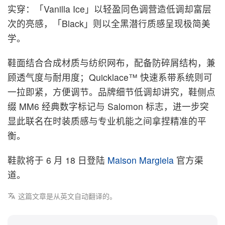
实穿：「Vanilla Ice」以轻盈同色调营造低调却富层
次的亮感，「Black」则以全黑潜行质感呈现极简美
学。
鞋面结合合成材质与纺织网布，配备防碎屑结构，兼
顾透气度与耐用度；Quicklace™ 快速系带系统则可
一拉即紧，方便调节。品牌细节低调却讲究，鞋侧点
缀 MM6 经典数字标记与 Salomon 标志，进一步突
显此联名在时装质感与专业机能之间拿捏精准的平
衡。
鞋款将于 6 月 18 日登陆
Maison Margiela
官方渠
道。
这篇文章是从英文自动翻译的。