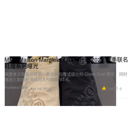
MM6 Maison Margiela x Salomon 2026 夏季联名
鞋履系列曝光
据悉本次联名将带来一款全新包覆式设计的 Cross Dust 鞋型，同时
推出三款焕新演绎的人气鞋款 XT-6。
Footwear 球鞋
7.1K
0
Apr 14, 2026