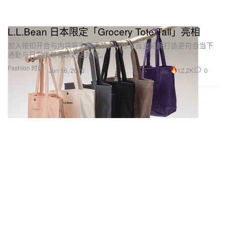
L.L.Bean 日本限定「Grocery Tote Tall」亮相
加入按扣开合与内袋等实用细节，以修长直立轮廓打造更符合当下
通勤与日常携带需求的进阶款。
Fashion 时装
12.2K
0
Jun 16, 2026