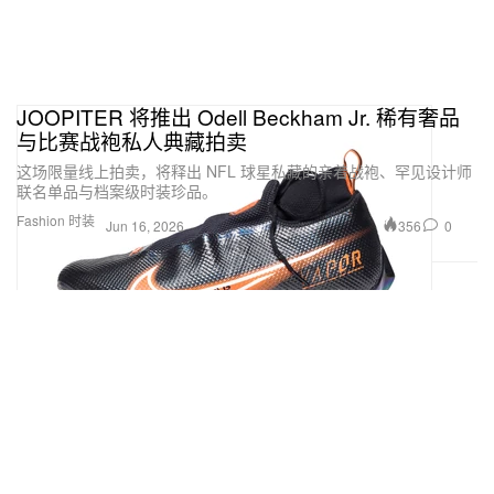
JOOPITER 将推出 Odell Beckham Jr. 稀有奢品
与比赛战袍私人典藏拍卖
这场限量线上拍卖，将释出 NFL 球星私藏的亲着战袍、罕见设计师
联名单品与档案级时装珍品。
Fashion 时装
356
0
Jun 16, 2026