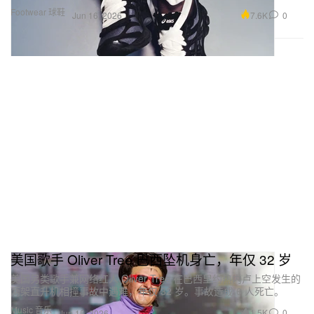
Footwear 球鞋
7.6K
0
Jun 16, 2026
美国歌手 Oliver Tree 巴西坠机身亡，年仅 32 岁
美国另类歌手兼网络红人 Oliver Tree 在巴西里约热内卢上空发生的
两架直升机相撞事故中遇难，年仅 32 岁。事故造成 6 人死亡。
Music 音乐
1.5K
0
Jun 15, 2026