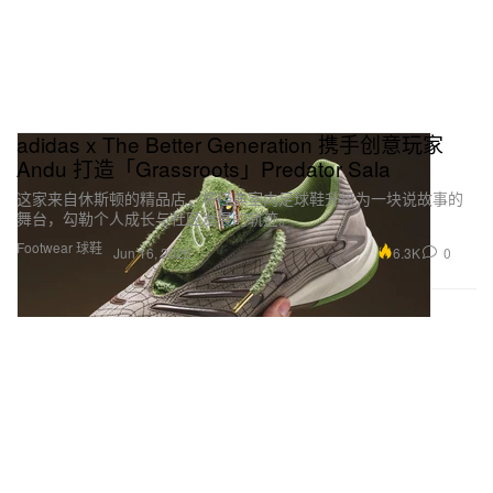
adidas x The Better Generation 携手创意玩家
Andu 打造「Grassroots」Predator Sala
这家来自休斯顿的精品店，将经典室内足球鞋升级为一块说故事的
舞台，勾勒个人成长与社区发展的轨迹。
Footwear 球鞋
6.3K
0
Jun 16, 2026