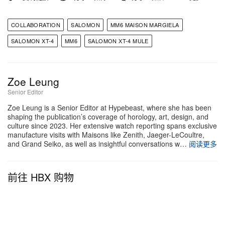
COLLABORATION
SALOMON
MM6 MAISON MARGIELA
SALOMON XT-4
MM6
SALOMON XT-4 MULE
Zoe Leung
Senior Editor
Zoe Leung is a Senior Editor at Hypebeast, where she has been
shaping the publication’s coverage of horology, art, design, and
culture since 2023. Her extensive watch reporting spans exclusive
manufacture visits with Maisons like Zenith, Jaeger-LeCoultre,
and Grand Seiko, as well as insightful conversations w…
阅读更多
前往 HBX 购物