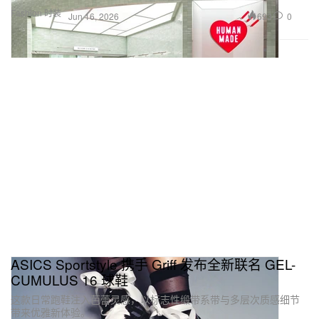
Fashion 时装
693
0
Jun 16, 2026
ASICS Sportstyle 携手 Griff 发布全新联名 GEL-
CUMULUS 16 球鞋
这款日常跑鞋注入芭蕾灵感，以标志性缎带系带与多层次质感细节
带来优雅新体验。