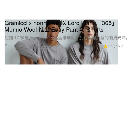
Gramicci x nonnative 以 Loro Piana「365」
Merino Wool 推出 Easy Pant 与 Shorts
超细 17 微米 Super 130’s 美丽诺羊毛，拥有近似真丝的顺滑光泽。
Fashion 时装
2.0K
0
Jun 16, 2026