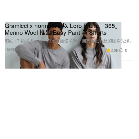
Gramicci x nonnative 以 Loro Piana「365」
Merino Wool 推出 Easy Pant 与 Shorts
超细 17 微米 Super 130’s 美丽诺羊毛，拥有近似真丝的顺滑光泽。
Fashion 时装
2.0K
0
Jun 16, 2026