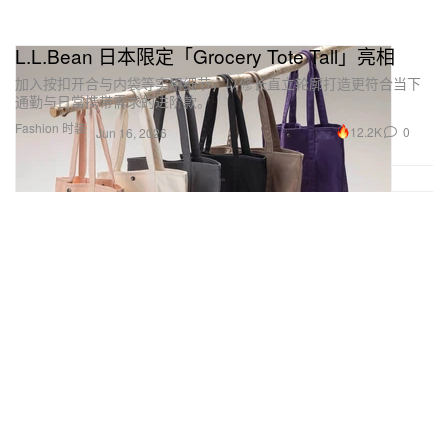
L.L.Bean 日本限定「Grocery Tote Tall」亮相
加入按扣开合与内袋等实用细节，以修长直立轮廓打造更符合当下
通勤与日常携带需求的进阶款。
Fashion 时装
12.2K
0
Jun 16, 2026