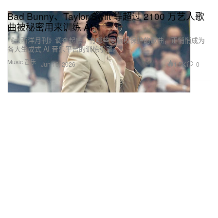
Bad Bunny、Taylor Swift 等超过 2100 万艺人歌
曲被秘密用来训练 AI
《大西洋月刊》调查起底：有哪些受版权保护的歌曲，正悄悄成为
各大生成式 AI 音乐平台的训练引擎。
Music 音乐
1.5K
0
Jun 16, 2026