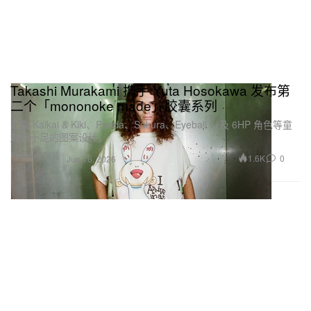
Takashi Murakami 携手 Yuta Hosokawa 发布第
二个「mononoke made」胶囊系列
汇集 Kaikai & Kiki、Panda、Sakura、Eyeball 以及 6HP 角色等童
趣感十足的图案设计。
Fashion 时装
1.6K
0
Jun 16, 2026