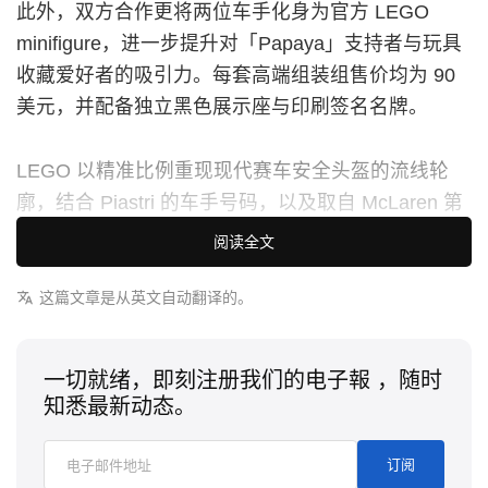
此外，双方合作更将两位车手化身为官方 LEGO
minifigure，进一步提升对「Papaya」支持者与玩具
收藏爱好者的吸引力。每套高端组装组售价均为 90
美元，并配备独立黑色展示座与印刷签名名牌。
LEGO 以精准比例重现现代赛车安全头盔的流线轮
廓，结合 Piastri 的车手号码，以及取自 McLaren 第
1000 场特别纪念涂装的完整印刷图案。套装内附限
阅读全文
定 Piastri Minifigure，身著精心挑选、忠实还原的赛
车服造型。
这篇文章是从英文自动翻译的。
至于 Lando Norris 的款式，这组同样由 793 块积木
一切就绪，即刻注册我们的电子報 ，随时
构成的展示套装，则聚焦于他标志性的荧光「Blob」
知悉最新动态。
头盔设计。Norris 本人亦亲自参与共同创作，透过进
阶搭建技巧呈现帽身流畅、有机的曲线。值得一提的
订阅
是，作品醒目融入他全新采用的车手号码「1」，以