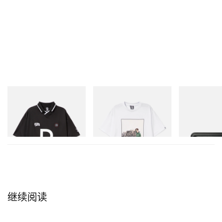
INITIAL
INITIAL
Mastermind Wor
Billionaire Boys Club X Initial
Billionaire Boys Club X Initial
Mastermind Wor
D Game Shirt
D Cotton T-Shirt 2
Steel T-192 Bla
Toolbox
立刻购入
立刻购入
立刻购入
继续阅读