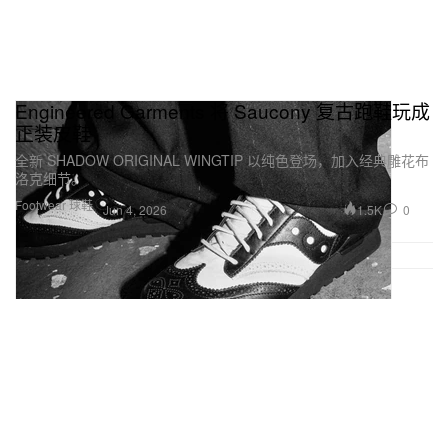
Engineered Garments 将 Saucony 复古跑鞋玩成
正装皮鞋
全新 SHADOW ORIGINAL WINGTIP 以纯色登场，加入经典雕花布
洛克细节。
Footwear 球鞋
1.5K
0
Jun 4, 2026