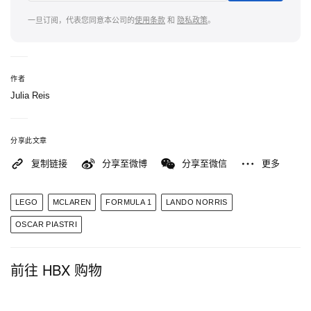
独特积木结构呈现，随盒附上的 Minifigure 亦配备专
一旦订阅，代表您同意本公司的
使用条款
和
隐私政策
。
属上身印刷，呼应本次庆祝周末的特别战袍。
Lando Norris 与 Oscar Piastri 的 LEGO Editions 头
作者
盔完成尺寸约为高 7 寸、深 5 寸、宽 4.5 寸，摆放于
Julia Reis
层架上存在感十足。这个合作系列现已可透过线上管
道于
LEGO
官网选购，并同步登陆全球各地指定实
分享此文章
体门市。
复制链接
分享至微博
分享至微信
更多
LEGO
MCLAREN
FORMULA 1
LANDO NORRIS
OSCAR PIASTRI
前往 HBX 购物