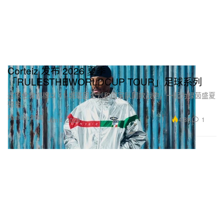
Corteiz 发布 2026 夏季
「RULESTHEWORLDCUP TOUR」足球系列
这家伦敦潮牌以 11 城巡回企划和国家队同款战袍，一起为绿茵盛夏
预热。
Fashion 时装
4.8K
1
Jun 4, 2026