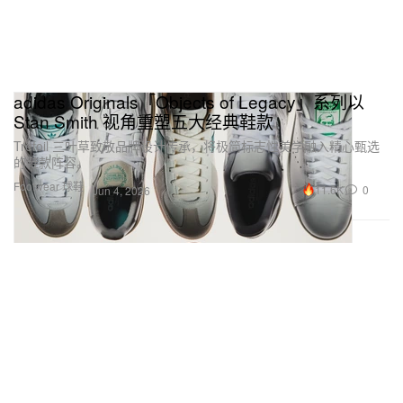
adidas Originals「Objects of Legacy」系列以
Stan Smith 视角重塑五大经典鞋款
Trefoil 三叶草致敬品牌设计传承，将极简标志性美学融入精心甄选
的鞋款阵容。
Footwear 球鞋
11.6K
0
Jun 4, 2026