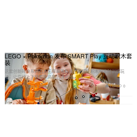
LEGO × Pokémon 发布 SMART Play 互动积木套
装
这套创新砖块系列引入无屏幕黑科技、可感应积木和实时训练玩
法，让你线上下线都能高能沉浸对战。
Design 设计
1.0K
0
Jun 3, 2026