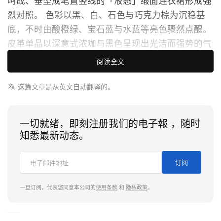
呵成、垂坠成笔直竖线的「液态」缎面连衣裙形成强
烈对照。
色彩以黑、白、石色与巧克力棕为沉稳基
底，不时由酸橙绿、宝石蓝与水蓝等亮色骤然点醒。
皮革单品以深意式浓咖与黑色呈现出光洁而强势的气
场，蓬松柔软的羊羔绒则为整体增添一抹更温柔、可
阅读全文
触的质感。
即便是丹宁这类休闲基本款，也被打磨
得干练精致，与雕塑感 T 字形细高跟露跟鞋、超大号
这篇文章是从英文自动翻译的。
单肩包以及硬挺几何手拿包一同勾勒出凌厉气质。
一切就绪，即刻注册我们的电子報 ，随时
男装系列则延续同样的对话，在欧式的精致修养与美
知悉最新动态。
式的随性松弛之间游刃切换。
本季亮点包括剪裁纤
细、线条严谨的双排扣西装，内搭领口微敞的真丝衬
订阅
衫，为整体气场注入一丝柔和。
与此同时，系列亦
重点呈现宝石色调的麂皮短夹克，涵盖宝石蓝、深梅
一旦订阅，代表您同意本公司的
使用条款
和
隐私政策
。
子色与苔藓绿，并与饰有领巾式细节的 smoking
jacket，以及几乎零重量的奶油质感皮革外套并列登