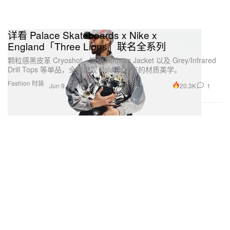
详看 Palace Skateboards x Nike x
England「Three Lions」联名全系列
颗粒感黑皮革 Cryoshot、银色 Anthem Jacket 以及 Grey/Infrared
Drill Tops 等单品，全面展现 Palace 独有的材质美学。
Fashion 时装
20.3K
1
Jun 9, 2026