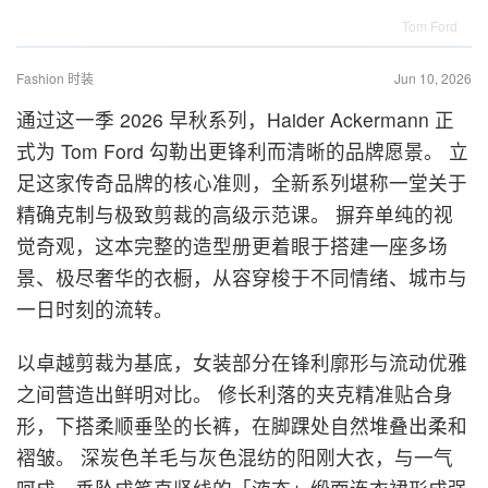
Tom Ford
Fashion 时装
Jun 10, 2026
通过这一季 2026 早秋系列，Haider Ackermann 正
式为 Tom Ford 勾勒出更锋利而清晰的品牌愿景。
立
足这家传奇品牌的核心准则，全新系列堪称一堂关于
精确克制与极致剪裁的高级示范课。
摒弃单纯的视
觉奇观，这本完整的造型册更着眼于搭建一座多场
景、极尽奢华的衣橱，从容穿梭于不同情绪、城市与
一日时刻的流转。
以卓越剪裁为基底，女装部分在锋利廓形与流动优雅
之间营造出鲜明对比。
修长利落的夹克精准贴合身
形，下搭柔顺垂坠的长裤，在脚踝处自然堆叠出柔和
褶皱。
深炭色羊毛与灰色混纺的阳刚大衣，与一气