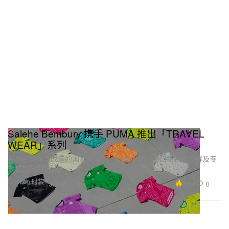
Salehe Bembury 携手 PUMA 推出「TRAVEL
WEAR」系列
系列包含深度改造的国家队球衣、图案 T 恤、多口袋机能短裤及专
业机能运动套装。
Fashion 时装
3.3K
0
Jun 9, 2026