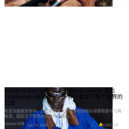
Haider Ackermann 携手 Canada Goose 推出
Featherlight 胶囊系列：一件外套卸下整个世界的
沉重
在这次独家对谈中，这位前瞻设计师分享他如何以诗意轻盈与几何
电流，回应当下世界的沉重与压迫感。
Fashion 时装
2.3K
0
Apr 10, 2026