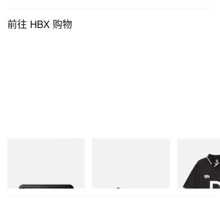
前往 HBX 购物
Mastermind World
Puma
INITIAL
Mastermind World X Toyo
H-Street Once-A-Year
Billionaire Boys 
Steel T-192 Black Steel
D Game Shirt
Toolbox
立刻购入
立刻购入
立刻购入