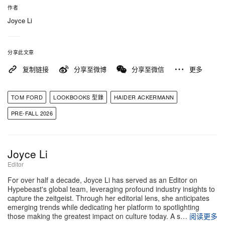
场。
在生活方式的维度收束全篇的，是睡衣风分体
作者
Joyce Li
单品与褪色牛仔裤，举重若轻却自带笃定气场，再次
证明 Ackermann 能将最松弛的轮廓也提升为衣橱中
精致而不可或缺的定番。
分享此文章
复制链接
分享至微博
分享至微信
更多
TOM FORD
LOOKBOOKS 型錄
HAIDER ACKERMANN
PRE-FALL 2026
Joyce Li
Editor
For over half a decade, Joyce Li has served as an Editor on
Hypebeast's global team, leveraging profound industry insights to
capture the zeitgeist. Through her editorial lens, she anticipates
emerging trends while dedicating her platform to spotlighting
those making the greatest impact on culture today. A s…
阅读更多