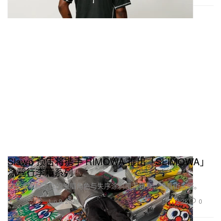
Slawn 预告将携手 RIMOWA 推出「SLIMOWA」
涂鸦行李箱系列
以艺术家标志性的皱眉角色与失序涂鸦覆满箱身，极具街头感。
Fashion 时装
2.2K
0
Jun 9, 2026