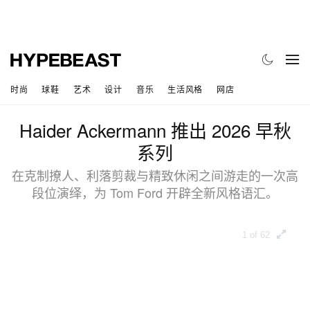
时尚
球鞋
艺术
设计
音乐
生活风格
网店
Haider Ackermann 推出 2026 早秋
系列
在克制撩人、利落剪裁与精致休闲之间游走的一次高
段位演绎，为 Tom Ford 开辟全新风格语汇。
1 of 62