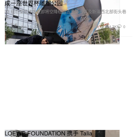
成一座世界杯雕塑公园
23 组巨型足球雕塑即将空降纽约五大行政区及新泽西北部街头巷
尾。
Art 艺术
1.3K
0
Jun 11, 2026
LOEWE FOUNDATION 携手 Talia