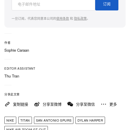
逐，而这组三款配色，则以从黄昏到黎明的光影弧
订阅
线，勾勒出他从顶级新秀成长为球队中坚的旅程。
「Daybreak」开启的，是那个关键的过渡时刻——
一旦订阅，代表您同意本公司的
使用条款
和
隐私政策
。
在所有成果被世界看见之前，那些早已完成、却仍在
暗处沉淀的时光。配色所致敬的价值——谦逊、韧
性，以及不懈向上攀升的驱动力——被清晰定义为一
作者
Sophie Caraan
份菲律宾式传承，从母亲传给儿子，从 Bataan 这片
土地一路延伸至 San Antonio Spurs。
EDITOR ASSISTANT
这次联名将与 TITAN Daybreak Tournament 同步登
Thu Tran
场，让球鞋在亮相瞬间就置身于鲜活的实战语境之
中。诞生于 Manila 的篮球社群 TITAN，自 2010 年
分享此文章
创立以来，十余年间已将自身打造成菲律宾篮球与球
复制链接
分享至微博
分享至微信
更多
鞋文化的权威风向标，而与 Nike 的每一次合作，也
都借助这一平台讲述群岛与篮球之间的深度连结。
NIKE
TITAN
SAN ANTONIO SPURS
DYLAN HARPER
Dylan Harper 的菲律宾血统，让他天然成为这段叙事
NIKE AIR ZOOM GT CUT