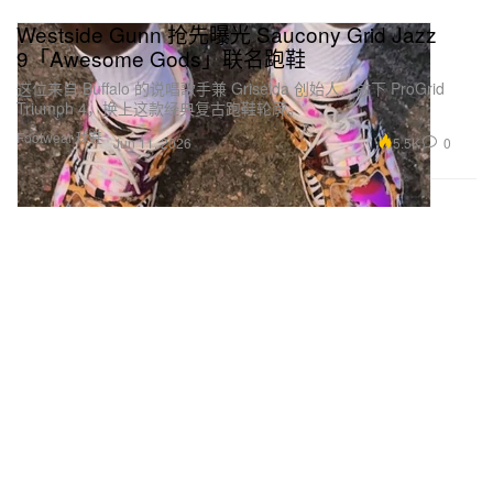
Westside Gunn 抢先曝光 Saucony Grid Jazz
9「Awesome Gods」联名跑鞋
这位来自 Buffalo 的说唱歌手兼 Griselda 创始人，放下 ProGrid
Triumph 4，换上这款经典复古跑鞋轮廓。
Footwear 球鞋
5.5K
0
Jun 11, 2026