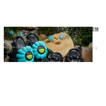
村上隆 Ohana Hatake 盛放多彩系列 II 全面绽放
上新
推出全新两款配色。
Footwear 球鞋
857
0
Jun 11, 2026