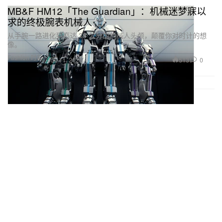
MB&F HM12「The Guardian」：机械迷梦寐以
求的终极腕表机械人
从手腕一路进化到高达 38 公分的机械人头颅，颠覆你对时计的想
像。
Fashion 时装
513
0
Jun 11, 2026