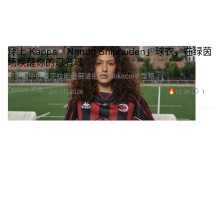
穿上 Kappa「Naruto Shippuden」球衣，在绿茵
场唤醒你的忍者魂
把动画中的查克拉能量带进街头 Blokecore 型格。
Fashion 时装
10.9K
1
Jun 11, 2026