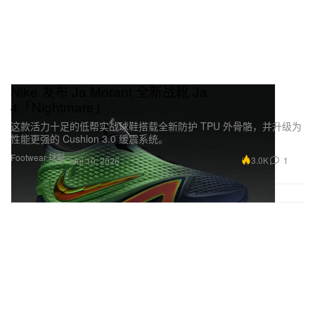
Nike 发布 Ja Morant 全新战靴 Ja
4「Nightmare」
这款活力十足的低帮实战球鞋搭载全新防护 TPU 外骨骼，并升级为
性能更强的 Cushlon 3.0 缓震系统。
Footwear 球鞋
3.0K
1
Jul 10, 2026