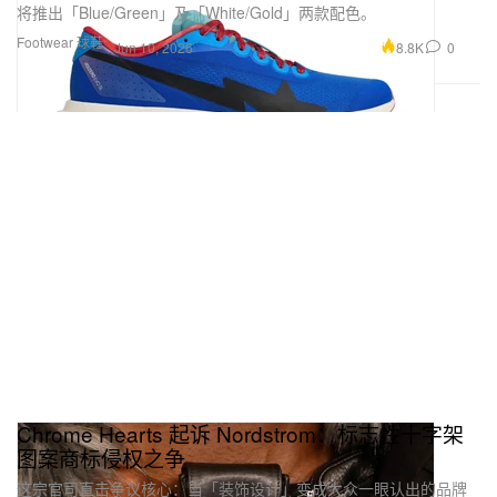
将推出「Blue/Green」及「White/Gold」两款配色。
Footwear 球鞋
8.8K
0
Jun 10, 2026
Chrome Hearts 起诉 Nordstrom：标志性十字架
图案商标侵权之争
这宗官司直击争议核心：当「装饰设计」变成大众一眼认出的品牌