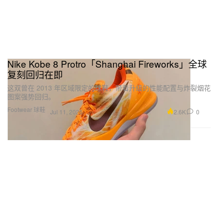
Nike Kobe 8 Protro「Shanghai Fireworks」全球
复刻回归在即
这双曾在 2013 年区域限定的球鞋，带着升级的性能配置与炸裂烟花
图案强势回归。
Footwear 球鞋
2.6K
0
Jul 11, 2026