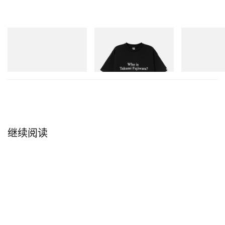
Crocs
INITIAL
On
Crocs Roy
Billionaire Boys Club X Initial
Cloudmonster 
D Cotton T-Shirt 3
立刻购入
立刻购入
立刻购入
继续阅读