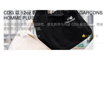
CDG 以 12oz 帆布复刻 COMME des GARÇONS
HOMME PLUS 2000 年代邮差袋
全新升级版本换上加阔袋侧、厚实肩带与内层 CDG 标志细节，带来
更耐用又百搭的经典轮廓。
Fashion 时装
2.6K
0
Jun 11, 2026