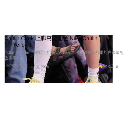
Caitlin Clark 上脚高能配色 Nike Caitlin
1「Yellow」
Indiana Fever 当家后卫抢先实战曝光个人首双签名战靴的亮眼黄配
色版本。
Footwear 球鞋
2.2K
0
Jul 10, 2026