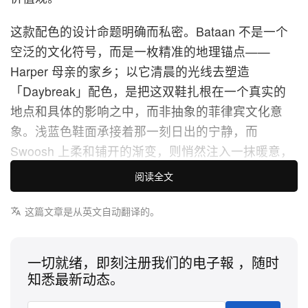
这款配色的设计命题明确而私密。Bataan 不是一个
空泛的文化符号，而是一枚精准的地理锚点——
Harper 母亲的家乡；以它清晨的光线去塑造
「Daybreak」配色，是把这双鞋扎根在一个真实的
地点和具体的影响之中，而非抽象的菲律宾文化意
象。浅蓝色鞋面承接着那一刻日出的宁静，而
Swoosh 上柔和铺开的渐变，则悄然注入一抹暖意，
在不打破静谧基调的前提下转换了整组色调。GT Cut
阅读全文
EP 以性能优先的结构，安稳托住了这层配色叙事而
不与之争抢焦点：这双鞋为球场而生，而这抹颜色，
这篇文章是从英文自动翻译的。
则为场上那位球员背后的故事而存在。
一切就绪，即刻注册我们的电子報 ，随时
这段故事正是「DUSK 2 DAWN」叙事的核心轴线。
知悉最新动态。
对 Harper 来说，篮球是一场 24 小时不间断的追