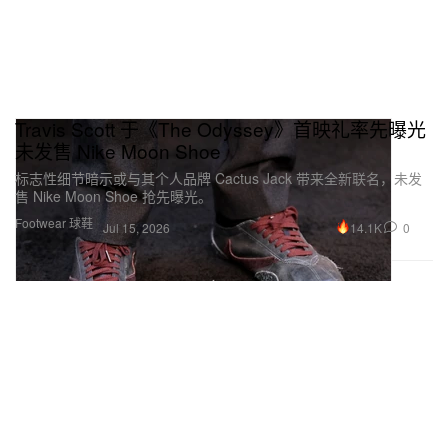
Travis Scott 于《The Odyssey》首映礼率先曝光
未发售 Nike Moon Shoe
标志性细节暗示或与其个人品牌 Cactus Jack 带来全新联名，未发
售 Nike Moon Shoe 抢先曝光。
Footwear 球鞋
14.1K
0
Jul 15, 2026