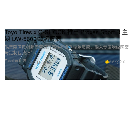
Toyo Tires x G‑SHOCK 推出 Proxes Sport R 主
题 DW‑5600 联名腕表
酷黑隐匿风树脂表壳汲取高性能夏季轮胎灵感，融入专属胎纹图案
与定制包装细节。
Fashion 时装
6.6K
0
Jun 11, 2026