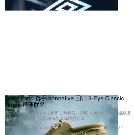
Timberland 携手 nonnative 回归 3‑Eye Classic
Taupe 经典联名
正宗 Camp Moccasin 以粗犷长毛麂皮、柔韧 Nubuck 皮革和加厚进
阶鞋底重装回归，低调浅褐灰演绎质感升级。
Footwear 球鞋
1.8K
0
Jun 10, 2026