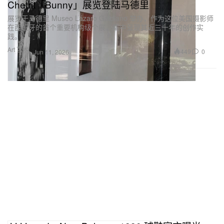
Chetrit「Bunny」展览登陆马德里
展览于马德里 Museo Lázaro Galdiano 举办，作为这位美国摄影师
在西班牙的首个重要机构级个展，集中呈现其近三十年的创作实
践。
Art 艺术
449
0
Jun 11, 2026