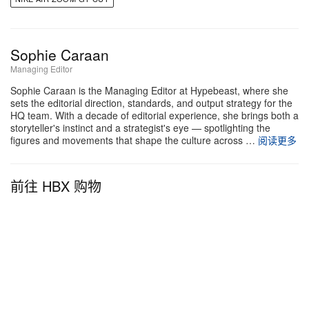
的主角——一位根系与 TITAN 所服务社群紧密相
连、如今却已站上职业篮球最高舞台的球员。
Sophie Caraan
Managing Editor
Sophie Caraan is the Managing Editor at Hypebeast, where she
sets the editorial direction, standards, and output strategy for the
HQ team. With a decade of editorial experience, she brings both a
storyteller's instinct and a strategist's eye — spotlighting the
figures and movements that shape the culture across …
阅读更多
前往 HBX 购物