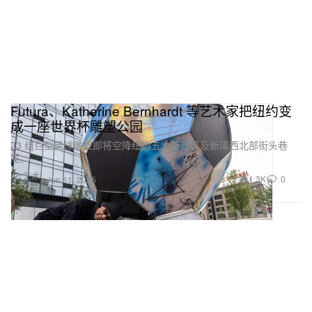
Futura、Katherine Bernhardt 等艺术家把纽约变
成一座世界杯雕塑公园
23 组巨型足球雕塑即将空降纽约五大行政区及新泽西北部街头巷
尾。
Art 艺术
1.3K
0
Jun 11, 2026