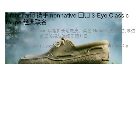
Timberland 携手 nonnative 回归 3‑Eye Classic
Taupe 经典联名
正宗 Camp Moccasin 以粗犷长毛麂皮、柔韧 Nubuck 皮革和加厚进
阶鞋底重装回归，低调浅褐灰演绎质感升级。
Footwear 球鞋
1.8K
0
Jun 10, 2026