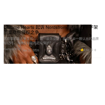
Chrome Hearts 起诉 Nordstrom：标志性十字架
图案商标侵权之争
这宗官司直击争议核心：当「装饰设计」变成大众一眼认出的品牌
标记时，法律应如何界定与保护？
Fashion 时装
8.9K
0
Jun 10, 2026