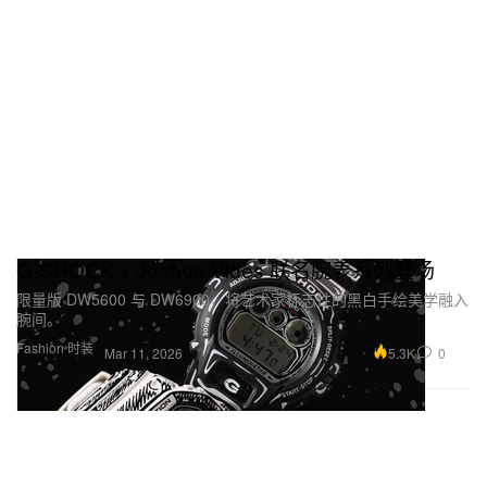
G-SHOCK x Joshua Vides 联名腕表系列登场
限量版 DW5600 与 DW6900，将艺术家标志性的黑白手绘美学融入
腕间。
Fashion 时装
5.3K
0
Mar 11, 2026