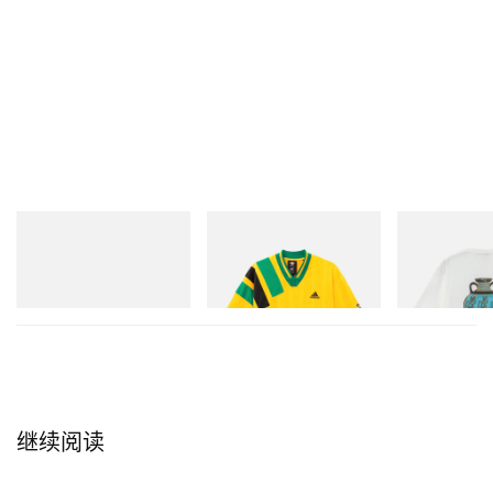
adidas Originals
adidas Originals
Gramicci
Handball Spezial Loafer
Adidas Originals X Brain
Vase Tee
Shoes
Dead Disney Football Jersey
立刻购入
立刻购入
立刻购入
继续阅读