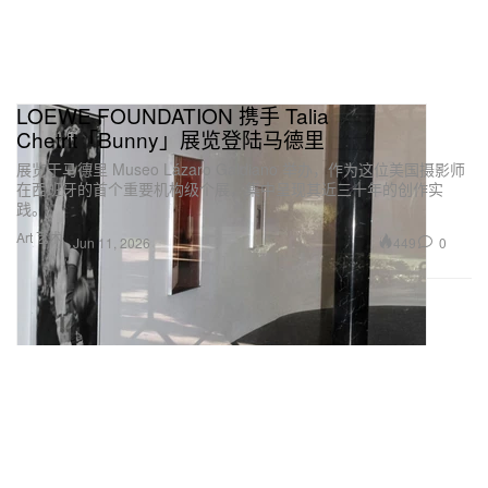
LOEWE FOUNDATION 携手 Talia
Chetrit「Bunny」展览登陆马德里
展览于马德里 Museo Lázaro Galdiano 举办，作为这位美国摄影师
在西班牙的首个重要机构级个展，集中呈现其近三十年的创作实
践。
Art 艺术
449
0
Jun 11, 2026