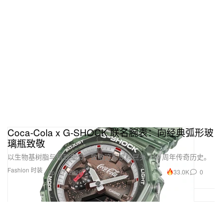
Coca-Cola x G-SHOCK 联名腕表：向经典弧形玻
璃瓶致敬
以生物基树脂与精致细节，致敬这家饮料巨头 140 周年传奇历史。
Fashion 时装
33.0K
0
Apr 27, 2026