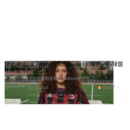
穿上 Kappa「Naruto Shippuden」球衣，在绿茵
场唤醒你的忍者魂
把动画中的查克拉能量带进街头 Blokecore 型格。
Fashion 时装
10.9K
1
Jun 11, 2026