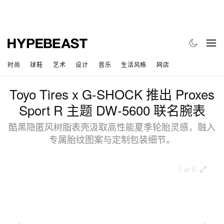
时尚
球鞋
艺术
设计
音乐
生活风格
网店
Toyo Tires x G‑SHOCK 推出 Proxes
Sport R 主题 DW‑5600 联名腕表
酷黑隐匿风树脂表壳汲取高性能夏季轮胎灵感，融入
专属胎纹图案与定制包装细节。
1 of 9