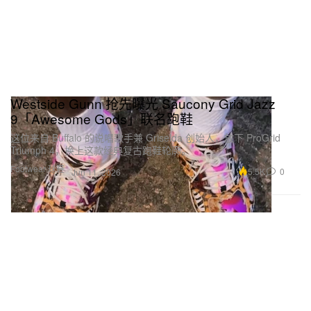
Westside Gunn 抢先曝光 Saucony Grid Jazz
9「Awesome Gods」联名跑鞋
这位来自 Buffalo 的说唱歌手兼 Griselda 创始人，放下 ProGrid
Triumph 4，换上这款经典复古跑鞋轮廓。
Footwear 球鞋
5.5K
0
Jun 11, 2026