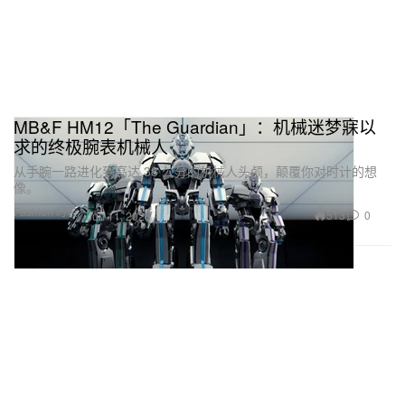
MB&F HM12「The Guardian」：机械迷梦寐以
求的终极腕表机械人
从手腕一路进化到高达 38 公分的机械人头颅，颠覆你对时计的想
像。
Fashion 时装
513
0
Jun 11, 2026