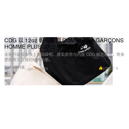
CDG 以 12oz 帆布复刻 COMME des GARÇONS
HOMME PLUS 2000 年代邮差袋
全新升级版本换上加阔袋侧、厚实肩带与内层 CDG 标志细节，带来
更耐用又百搭的经典轮廓。
Fashion 时装
2.6K
0
Jun 11, 2026