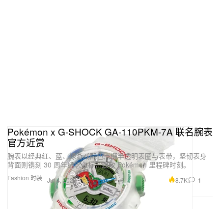
Pokémon x G‑SHOCK GA‑110PKM‑7A 联名腕表
官方近赏
腕表以经典红、蓝、绿游戏配色点缀半透明表圈与表带，坚韧表身
背面则镌刻 30 周年纪念徽标，致敬 Pokémon 里程碑时刻。
Fashion 时装
8.7K
1
Jul 4, 2026