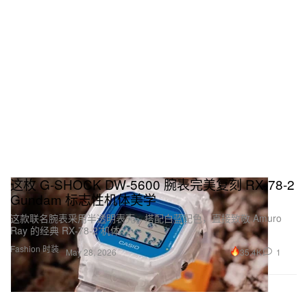
这枚 G‑SHOCK DW‑5600 腕表完美复刻 RX‑78‑2
Gundam 标志性机体美学
这款联名腕表采用半透明表壳，搭配白蓝配色，直接致敬 Amuro
Ray 的经典 RX‑78‑2 机体。
Fashion 时装
35.4K
1
May 28, 2026