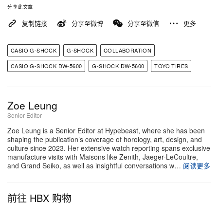
分享此文章
复制链接
分享至微博
分享至微信
更多
CASIO G-SHOCK
G-SHOCK
COLLABORATION
CASIO G-SHOCK DW-5600
G-SHOCK DW-5600
TOYO TIRES
Zoe Leung
Senior Editor
Zoe Leung is a Senior Editor at Hypebeast, where she has been
shaping the publication’s coverage of horology, art, design, and
culture since 2023. Her extensive watch reporting spans exclusive
manufacture visits with Maisons like Zenith, Jaeger-LeCoultre,
and Grand Seiko, as well as insightful conversations w…
阅读更多
前往 HBX 购物