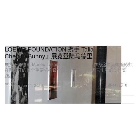
LOEWE FOUNDATION 携手 Talia
Chetrit「Bunny」展览登陆马德里
展览于马德里 Museo Lázaro Galdiano 举办，作为这位美国摄影师
在西班牙的首个重要机构级个展，集中呈现其近三十年的创作实
践。
Art 艺术
449
0
Jun 11, 2026