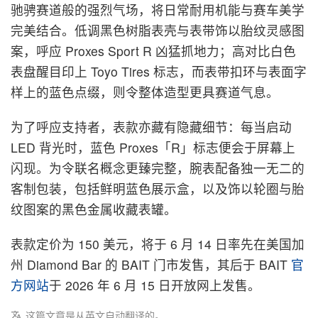
驰骋赛道般的强烈气场，将日常耐用机能与赛车美学
完美结合。低调黑色树脂表壳与表带饰以胎纹灵感图
案，呼应 Proxes Sport R 凶猛抓地力；高对比白色
表盘醒目印上 Toyo Tires 标志，而表带扣环与表面字
样上的蓝色点缀，则令整体造型更具赛道气息。
为了呼应支持者，表款亦藏有隐藏细节：每当启动
LED 背光时，蓝色 Proxes「R」标志便会于屏幕上
闪现。为令联名概念更臻完整，腕表配备独一无二的
客制包装，包括鲜明蓝色展示盒，以及饰以轮圈与胎
纹图案的黑色金属收藏表罐。
表款定价为 150 美元，将于 6 月 14 日率先在美国加
州 Diamond Bar 的 BAIT 门市发售，其后于 BAIT
官
方网站
于 2026 年 6 月 15 日开放网上发售。
这篇文章是从英文自动翻译的。