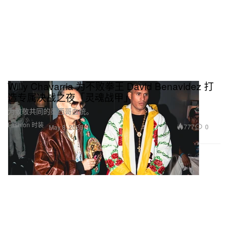
Willy Chavarria 为不败拳王 David Benavidez 打
造专属决战之夜「灵魂战甲」
为致敬共同的墨西哥血统。
Fashion 时装
777
0
May 8, 2026