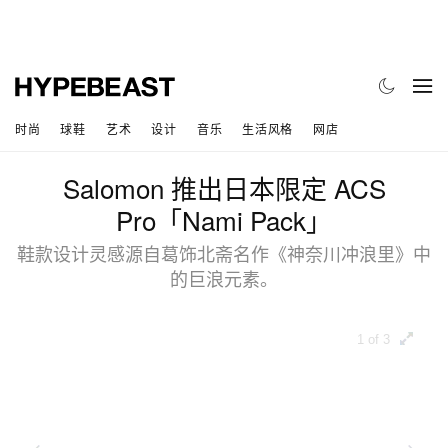
时尚
球鞋
艺术
设计
音乐
生活风格
网店
Salomon 推出日本限定 ACS
Pro「Nami Pack」
鞋款设计灵感源自葛饰北斋名作《神奈川冲浪里》中
的巨浪元素。
1 of 3