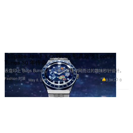
《Space Jam》x Q Timex 腕表致敬 Looney
Tunes 30 年传奇
表盘印上 Bugs Bunny，加上化身篮球穿网而过的趣味秒针设计。
Fashion 时装
8.3K
0
May 8, 2026