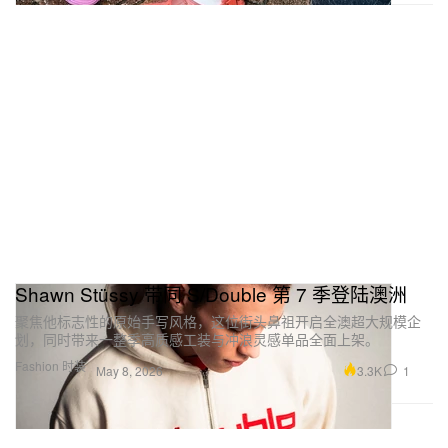
Shawn Stüssy 带同 S/Double 第 7 季登陆澳洲
聚焦他标志性的原始手写风格，这位街头鼻祖开启全澳超大规模企
划，同时带来一整季高质感工装与冲浪灵感单品全面上架。
Fashion 时装
3.3K
1
May 8, 2026