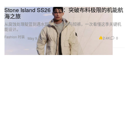
Stone Island SS26 系列：突破布料极限的机能航
海之旅
从腐蚀处理靛蓝到遇水现形迷彩泳裤与短裤，一次看懂这季关键机
能设计。
Fashion 时装
2.4K
0
May 9, 2026