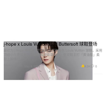
j-hope x Louis Vuitton 超软 Buttersoft 球鞋登场
最初为 j-hope 世界巡演打造的这双玫粉色 Louis Vuitton 球鞋，采用
顶级小牛麂皮鞋面，暗藏松鼠徽章细节，整双鞋主打「黄油般」柔
软上脚体验。
Footwear 球鞋
8.0K
0
May 8, 2026