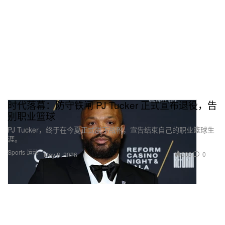
时代落幕：防守铁闸 PJ Tucker 正式宣布退役，告
别职业篮球
PJ Tucker，终于在今夏正式脱下战靴，宣告结束自己的职业篮球生
涯。
Sports 运动
603
0
May 8, 2026