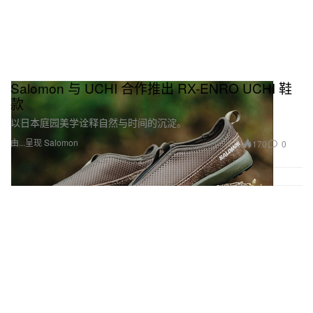
Salomon 与 UCHI 合作推出 RX-ENRO UCHI 鞋
款
以日本庭园美学诠释自然与时间的沉淀。
由...呈现 Salomon
170
0