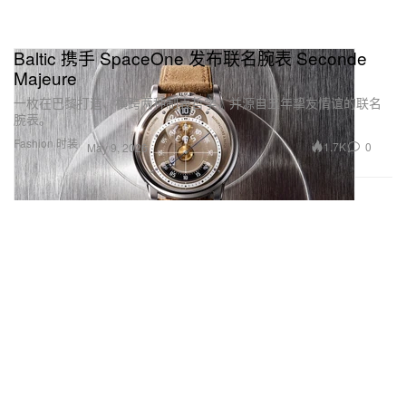
Baltic 携手 SpaceOne 发布联名腕表 Seconde
Majeure
一枚在巴黎打造、横跨两种制表哲学，并源自五年挚友情谊的联名
腕表。
Fashion 时装
1.7K
0
May 9, 2026