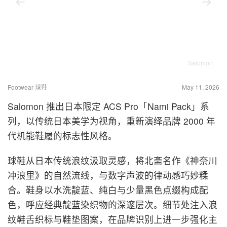
Salomon
Footwear 球鞋
May 11, 2026
Salomon 推出日本限定 ACS Pro「Nami Pack」系
列，以传统日本美学为视角，重新演绎品牌 2000 年
代机能鞋履的标志性风格。
球鞋从日本传统浪纹汲取灵感，将北斋名作《神奈川
冲浪里》的自然流线，与数字声波的律动感巧妙糅
合。鞋身以水洗靛蓝、纯白与少量黑色点缀构成配
色，呼应经典靛蓝染织物的深邃层次。细节处注入浪
纹鞋舌织标与鞋垫图案，在品牌识别上进一步强化主