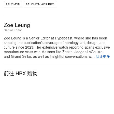
SALOMON
SALOMON ACS PRO
Zoe Leung
Senior Editor
Zoe Leung is a Senior Editor at Hypebeast, where she has been
shaping the publication’s coverage of horology, art, design, and
culture since 2023. Her extensive watch reporting spans exclusive
manufacture visits with Maisons like Zenith, Jaeger-LeCoultre,
and Grand Seiko, as well as insightful conversations w…
阅读更多
前往 HBX 购物