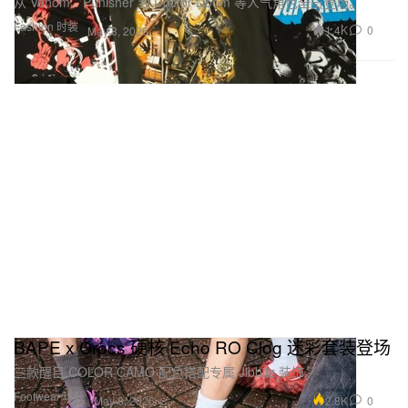
从 Venom、Punisher 到 Doctor Doom 等人气角色全员登场。
Fashion 时装
1.4K
0
May 8, 2026
BAPE x Crocs 硬核 Echo RO Clog 迷彩套装登场
三款醒目 COLOR CAMO 配色搭配专属 Jibbitz 装饰。
Footwear 球鞋
2.8K
0
May 8, 2026