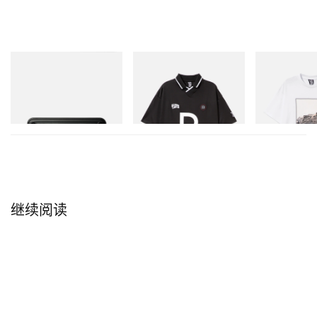
Mastermind World
INITIAL
INITIAL
Mastermind World X Toyo
Billionaire Boys Club X Initial
Billionaire Boys 
Steel T-192 Black Steel
D Game Shirt
D Cotton T-Shirt
Toolbox
立刻购入
立刻购入
立刻购入
继续阅读