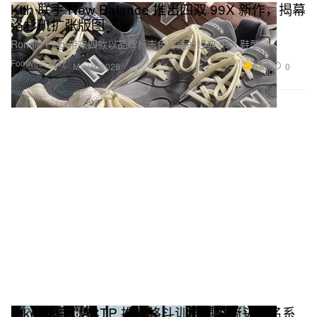
Kith 联手 New Balance 推出四双 99X 新作，揭幕
洛杉矶扩张版图
Ronnie Fieg 带来四款以品牌标志色打造的经典 99X 鞋型。
Footwear 球鞋
6.8K
0
May 9, 2026
Nike 携手 UACTP 推出格斗训练灵感街头联名系