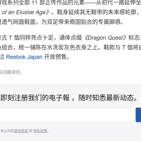
戏系列全部 11 部正传作品的元素——从初代一路延伸
。鞋身延续其无鞋带的未来感轮廓
 of an Elusive Age》
覆透气网面鞋面，为双足带来稳固贴合的专属脚感。
古 T 恤同样亮点十足，通体点缀
标志
《Dragon Quest》
组合，统一铺陈在水洗炭灰色衣身之上。鞋款与 T 恤将自 2
通过
Reebok Japan
开放预售。
自动翻译的。
即刻注册我们的电子報 ，随时知悉最新动态。
意本公司的
使用条款
和
隐私政策
。