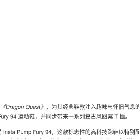
Reebok/©armor Porject/Bird S
手
，为其经典鞋款注入趣味与怀旧气息
《Dragon Quest》
Fury 94
运动鞋，并同步带来一系列复古风图案 T 恤。
Insta Pump Fury 94，这款标志性的高科技跑鞋以特