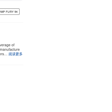
UMP FURY 94
verage of
e manufacture
vers…
阅读更多