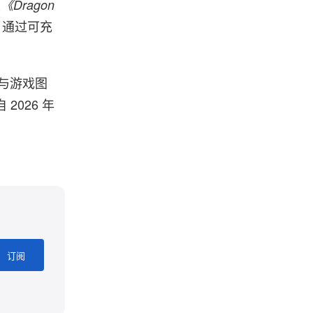
至
《Dragon
，通过可充
与游戏图
026 年
订阅