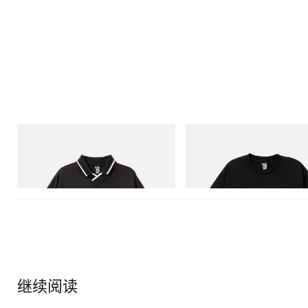
INITIAL
INITIAL
Billionaire Boys Club X Initial D Game
BILLIONAIRE BOYS CLUB X INI
Shirt
COTTON T-SHIRT #1
立刻购入
立刻购入
继续阅读