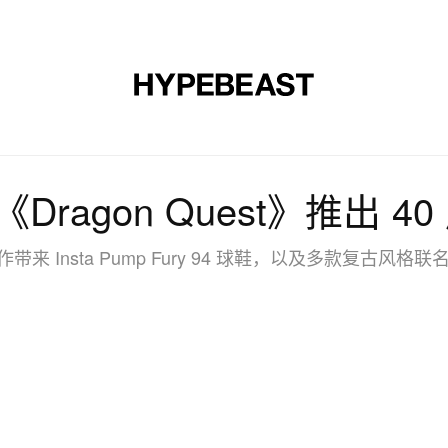
时尚
球鞋
艺术
设计
音乐
生活风格
网店
手《Dragon Quest》推出 
带来 Insta Pump Fury 94 球鞋，以及多款复古风格联名