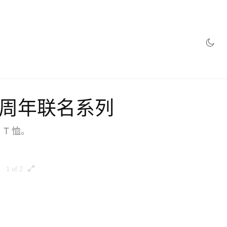
40 周年联名系列
 T 恤。
1 of 2