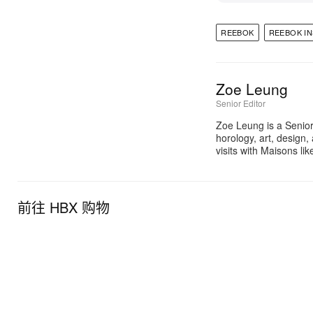
REEBOK
REEBOK I
Zoe Leung
Senior Editor
Zoe Leung is a Senior
horology, art, design
visits with Maisons li
前往 HBX 购物