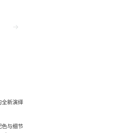
tudio/Square Enix
的全新演绎
别配色与细节