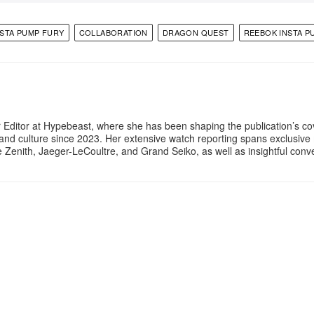
NSTA PUMP FURY
COLLABORATION
DRAGON QUEST
REEBOK INSTA P
 Editor at Hypebeast, where she has been shaping the publication’s co
, and culture since 2023. Her extensive watch reporting spans exclusiv
ke Zenith, Jaeger-LeCoultre, and Grand Seiko, as well as insightful con