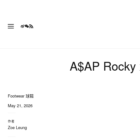
A$AP Rock
Footwear 球鞋
12 of 12
May 21, 2026
作者
Zoe Leung