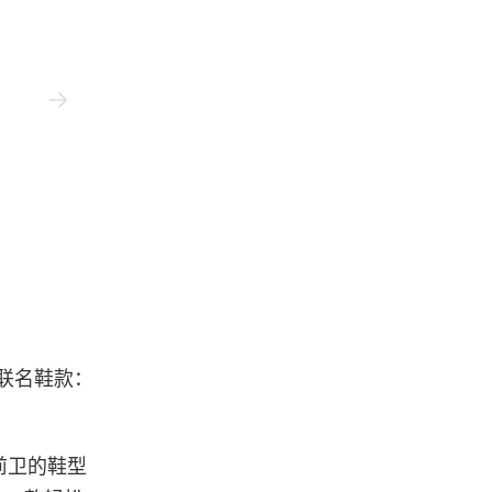
Puma
新联名鞋款：
胆前卫的鞋型