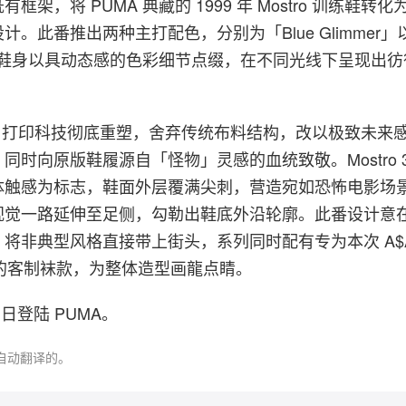
框架，将 PUMA 典藏的 1999 年 Mostro 训练鞋转
计。此番推出两种主打配色，分别为「Blue Glimmer
」，鞋身以具动态感的色彩细节点缀，在不同光线下呈现出
D 打印科技彻底重塑，舍弃传统布料结构，改以极致未来
时向原版鞋履源自「怪物」灵感的血统致敬。Mostro 3.D
体触感为标志，鞋面外层覆满尖刺，营造宛如恐怖电影场
视觉一路延伸至足侧，勾勒出鞋底外沿轮廓。此番设计意
非典型风格直接带上街头，系列同时配有专为本次 A$AP R
造的客制袜款，为整体造型画龍点睛。
1 日登陆 PUMA。
自动翻译的。