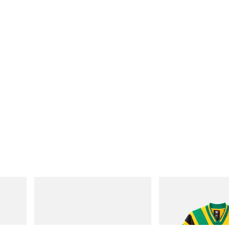
Merrell 1TRL
adidas Originals
Merrell 1TRL X Perks And Mini Cham
Adidas Originals X Brai
Storm GORE-TEX®
Football Jersey
立刻购入
立刻购入