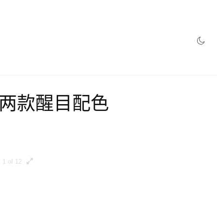
e 推出两款醒目配色
1 of 12