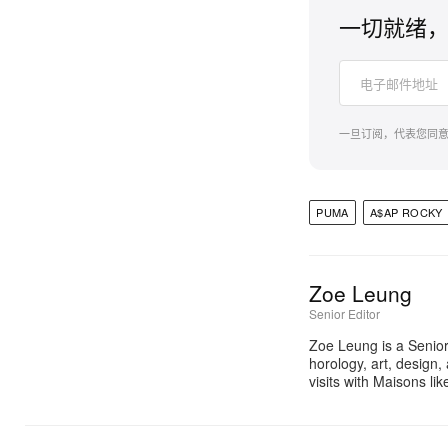
一切就绪，
一旦订阅，代表您同
PUMA
A$AP ROCKY
Zoe Leung
Senior Editor
Zoe Leung is a Senior
horology, art, design
visits with Maisons li