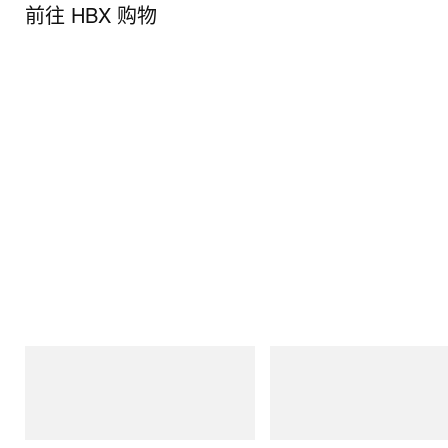
前往 HBX 购物
Merrell 1TRL
On
Merrell 1TRL X Perks And Mini Hydro
Cloudmonster 1
Next Gen Moc
立刻购入
立刻购入