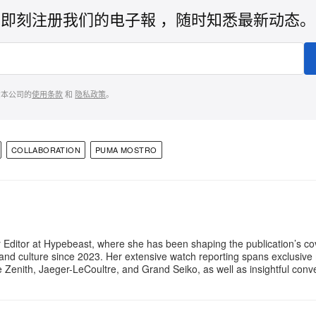
即刻注册我们的电子報 ，随时知悉最新动态。
意本公司的
使用条款
和
隐私政策
。
COLLABORATION
PUMA MOSTRO
 Editor at Hypebeast, where she has been shaping the publication’s co
, and culture since 2023. Her extensive watch reporting spans exclusiv
ke Zenith, Jaeger-LeCoultre, and Grand Seiko, as well as insightful con