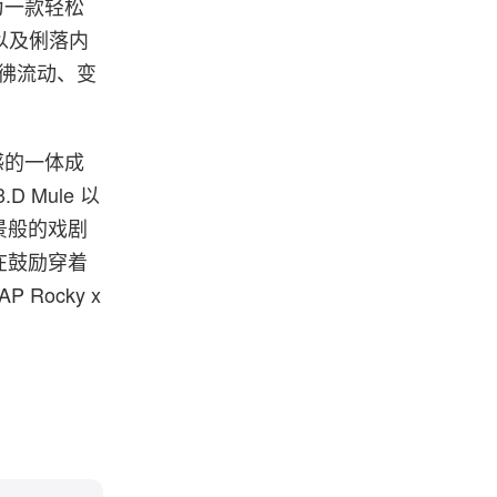
化为一款轻松
」以及俐落内
彷彿流动、变
感的一体成
 Mule 以
景般的戏剧
在鼓励穿着
ocky x