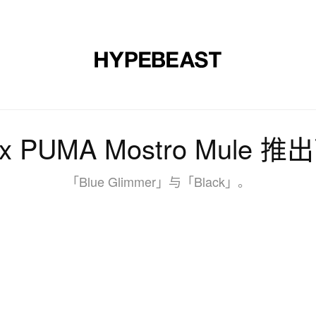
时尚
球鞋
艺术
设计
音乐
生活风格
网店
y x PUMA Mostro Mul
「Blue Glimmer」与「Black」。