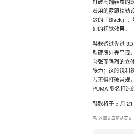
打破高端鞋履的既有
着用的露跟穆勒设
敛的「Black
幻的视觉效果。
鞋款透过先进 3
型硬质外壳呈现，同
夸张而强烈的立
张力；这股锐利
者无惧打破常规，将
PUMA 联名打
鞋款将于 5 月 2
这篇文章是从英文