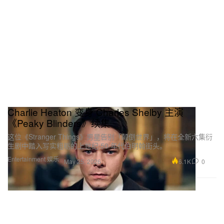
Charlie Heaton 变身 Charles Shelby 主演
《Peaky Blinders》续集
这位《Stranger Things》男星告别「颠倒世界」，将在全新六集衍
生剧中踏入写实粗粝的上世纪 50 年代伯明翰街头。
Entertainment 娱乐
6.1K
0
May 25, 2026