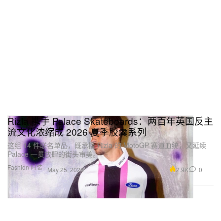
Rizla 携手 Palace Skateboards：两百年英国反主
流文化浓缩成 2026 夏季胶囊系列
这组 14 件联名单品，既承接 Rizla 的 MotoGP 赛道血统，又延续
Palace 一贯放肆的街头审美。
Fashion 时装
2.9K
0
May 25, 2026