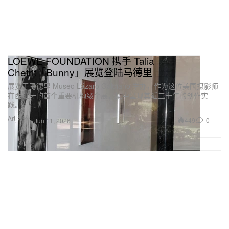
LOEWE FOUNDATION 携手 Talia
Chetrit「Bunny」展览登陆马德里
展览于马德里 Museo Lázaro Galdiano 举办，作为这位美国摄影师
在西班牙的首个重要机构级个展，集中呈现其近三十年的创作实
践。
Art 艺术
449
0
Jun 11, 2026