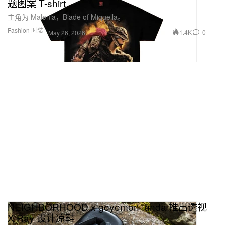
题图案 T-shirt
主角为 Malenia，Blade of Miquella。
Fashion 时装
1.4K
0
May 26, 2026
NEIGHBORHOOD x goyemon .unda 推出透视
X-Ray 设计凉鞋