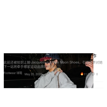
Rihanna 与 PUMA 传已终结 FENTY 联乘合作
此前还被拍到上脚 Jacquemus x Nike Moon Shoes，引发外界对她
下一站将牵手哪家运动品牌的热议。
Footwear 球鞋
11.8K
0
May 25, 2026