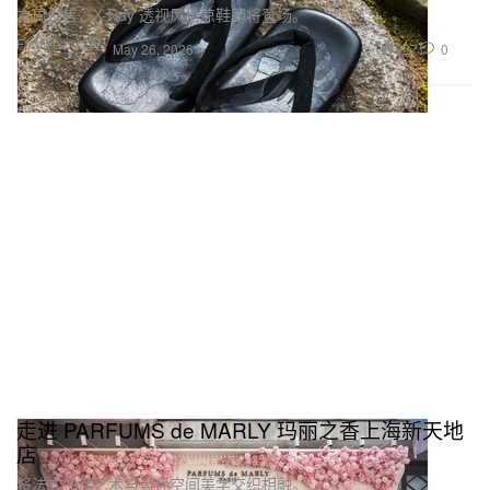
本周发售，X-Ray 透视风格凉鞋即将登场。
Footwear 球鞋
927
0
May 26, 2026
走进 PARFUMS de MARLY 玛丽之香上海新天地
店
将法式生活艺术与当代空间美学交织相融。