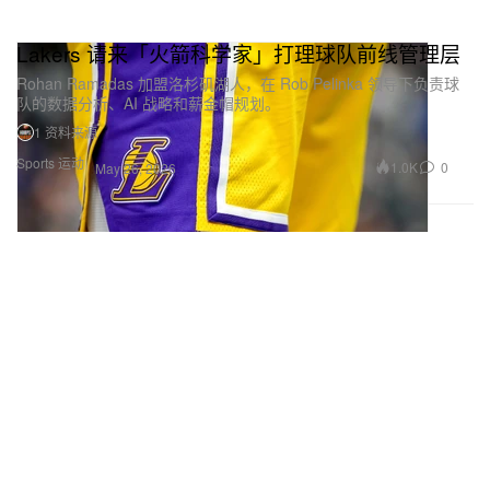
Lakers 请来「火箭科学家」打理球队前线管理层
Rohan Ramadas 加盟洛杉矶湖人，在 Rob Pelinka 领导下负责球
队的数据分析、AI 战略和薪金帽规划。
1 资料来源
Sports 运动
1.0K
0
May 26, 2026