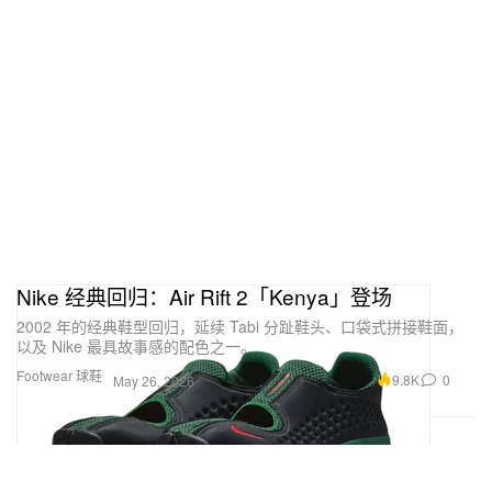
Nike 经典回归：Air Rift 2「Kenya」登场
2002 年的经典鞋型回归，延续 Tabi 分趾鞋头、口袋式拼接鞋面，
以及 Nike 最具故事感的配色之一。
Footwear 球鞋
9.8K
0
May 26, 2026