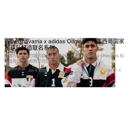
Willy Chavarria x adidas Originals 为墨西哥国家
足球队打造联名系列
这款为世界杯打造的联名胶囊系列，将赛场级战袍与 Chavarria 标
志性夸张廓形和跨文化叙事巧妙融合。
Fashion 时装
3.6K
0
Jun 4, 2026