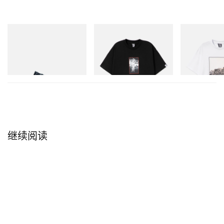
Puma
INITIAL
INITIAL
Speedcat Once-A-Year
BILLIONAIRE BOYS CLUB X
Billionaire Boys 
INITIAL D COTTON T-SHIRT
D Cotton T-Shirt
立刻购入
#1
立刻购入
立刻购入
继续阅读