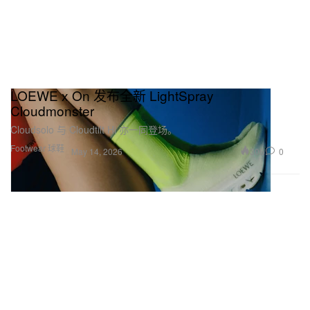
LOEWE x On 发布全新 LightSpray
Cloudmonster
Cloudsolo 与 Cloudtilt Hi 亦一同登场。
Footwear 球鞋
306
0
May 14, 2026