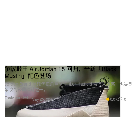
争议鞋王 Air Jordan 15 回归，全新「Black
Muslin」配色登场
Jordan Brand 以现代视角重塑 Tinker Hatfield 最具未来感、也最具
争议的经典设计之一。
Footwear 球鞋
6.0K
0
May 25, 2026