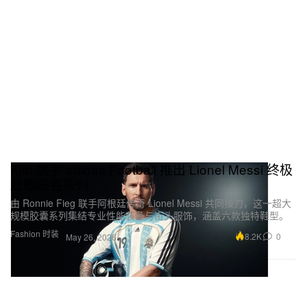
Kith 携手 adidas Football 推出 Lionel Messi 终极
致敬联名系列
由 Ronnie Fieg 联手阿根廷传奇 Lionel Messi 共同操刀，这一超大
规模胶囊系列集结专业性能装备与街头服饰，涵盖六款独特鞋型。
Fashion 时装
8.2K
0
May 26, 2026