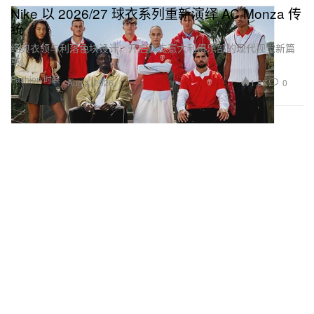
Nike 以 2026/27 球衣系列重新演绎 AC Monza 传
统
经典衣领与利落色块设计，开启这支意大利俱乐部的现代视觉新篇
章。
Fashion 时装
1.3K
0
Aug 4, 2026