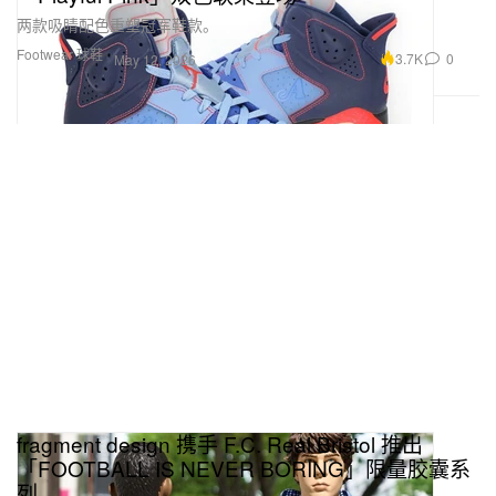
两款吸睛配色重塑冠军鞋款。
Footwear 球鞋
3.7K
0
May 12, 2026
fragment design 携手 F.C. Real Bristol 推出
「FOOTBALL IS NEVER BORING」限量胶囊系
列