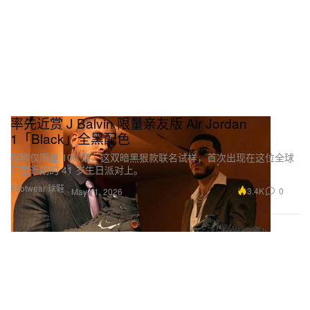
率先近赏 J Balvin 限量亲友版 Air Jordan
1「Black」全黑配色
据称仅限量 100 双，这双暗黑狠款联名试样，首次出现在这位全球
巨星近期的 41 岁生日派对上。
Footwear 球鞋
3.4K
0
May 11, 2026