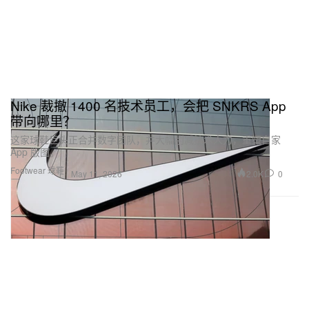
Nike 裁撤 1400 名技术员工，会把 SNKRS App
带向哪里？
这家球鞋巨头正合并数字团队，并大幅削减技术人力，重塑自家
App 版图。
Footwear 球鞋
2.0K
0
May 11, 2026