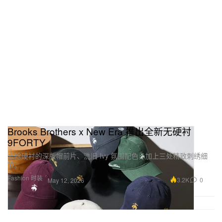
Brooks Brothers x New Era 推出全新无硬衬
9FORTY
去除硬衬的深版帽前片、洗旧 Ivy 氛围配色，加上三处精致刺绣细
节。
Fashion 时装
3.2K
0
May 12, 2026