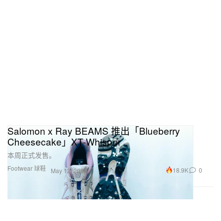
Salomon x Ray BEAMS 推出「Blueberry
Cheesecake」XT-Whisper
本周正式发售。
Footwear 球鞋
18.9K
0
May 12, 2026