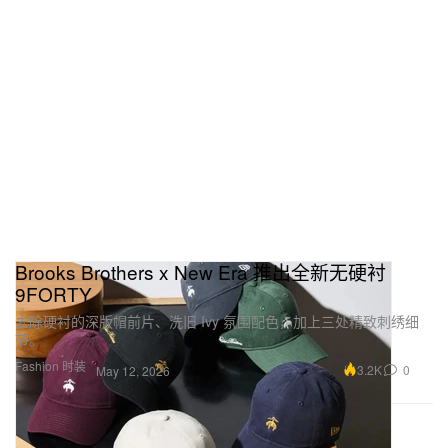
Brooks Brothers x New Era 推出全新无硬衬
9FORTY
去除硬衬的深版帽前片、洗旧 Ivy 氛围配色，加上三处精致刺绣细
节。
Fashion 时装
3.2K
0
May 12, 2026