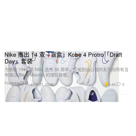
Nike 推出 14 双「盲盒」Kobe 4 Protro「Draft
Day」套装
为致敬 1996 年 NBA 选秀 30 周年，这组别出心裁的系列向所有当
年错过 Black Mamba 的球队致敬。
Footwear 球鞋
9.4K
0
May 11, 2026