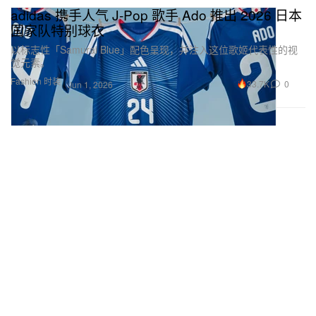
adidas 携手人气 J‑Pop 歌手 Ado 推出 2026 日本
国家队特别球衣
以标志性「Samurai Blue」配色呈现，并注入这位歌姬代表性的视
觉元素。
Fashion 时装
33.7K
0
Jun 1, 2026