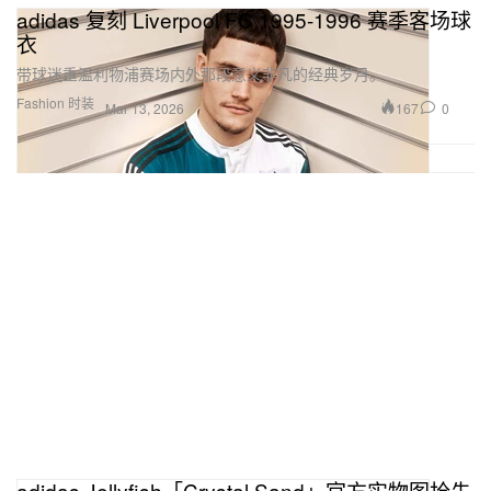
adidas 复刻 Liverpool FC 1995-1996 赛季客场球
衣
带球迷重温利物浦赛场内外那段意义非凡的经典岁月。
Fashion 时装
167
0
Mar 13, 2026
adidas Jellyfish「Crystal Sand」官方实物图抢先