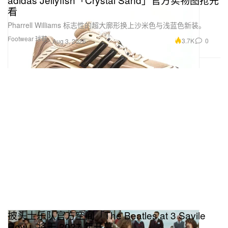
看
Pharrell Williams 标志性的超大廓形换上沙米色与浅蓝色新装。
Footwear 球鞋
3.7K
0
Aug 3, 2026
披头士乐队官方空间「The Beatles at 3 Savile
Row」将于 2027 年开幕