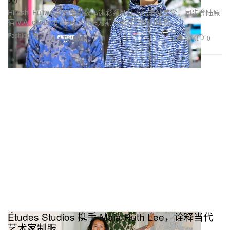
Hiroshi Fujiwara 为全新数码迷彩系列注入标志性美学，同步登陆原
宿 V.A. concept store，带来为期一整月的快闪体验。
Fashion 时装
1.0K
0
May 12, 2026
Études Studios 携手 Maia Ruth Lee，诠释当代
艺术家制服