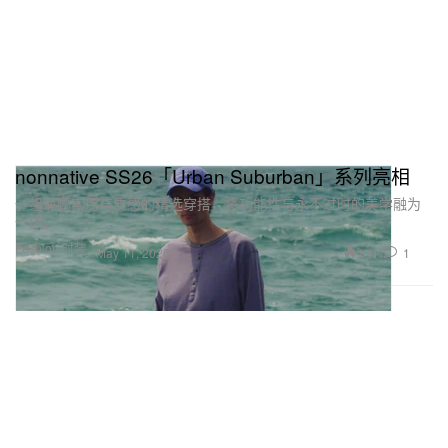
nonnative SS26「Urban Suburban」系列亮相
一组兼顾实用与质感的精选穿搭，将功能性与永不过时的美学融为
一体。
Fashion 时装
1.1K
1
May 11, 2026