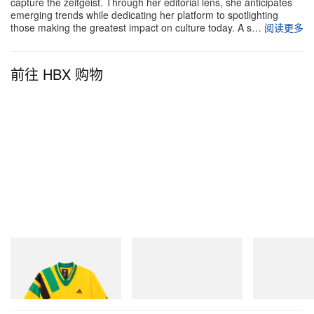
capture the zeitgeist. Through her editorial lens, she anticipates
emerging trends while dedicating her platform to spotlighting
those making the greatest impact on culture today. A s…
阅读更多
前往 HBX 购物
adidas Originals
Merrell 1TRL
On
Adidas Originals X Brain
Merrell 1TRL X Perks And
Cloudmonster 
Dead Disney Football Jersey
Mini Hydro Next Gen Moc
立刻购入
立刻购入
立刻购入