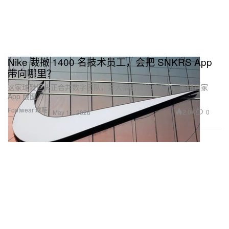
Nike 裁撤 1400 名技术员工，会把 SNKRS App
带向哪里？
这家球鞋巨头正合并数字团队，并大幅削减技术人力，重塑自家
App 版图。
Footwear 球鞋
2.0K
0
May 11, 2026