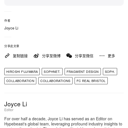
快闪企划的开幕主打，活动期间每天于涩谷核心地段
对外开放。无法亲临原宿线下空间的粉丝也无需遗
憾，品牌将通过 SOPH. 旗下线下门店与线上平台同
作者
步铺货，最大程度扩大触达。
Joyce Li
将 F.C. Real Bristol 纯正的足球 DNA 与 fragment
分享此文章
design 无可撼动的文化号号召力融合，这一胶囊系列
复制链接
分享至微博
分享至微信
更多
对正当红的 「football-core」爱好者来说堪称一记制
胜进球。无论是进场观赛，还是在城市街头凹造型，
HIROSHI FUJIWARA
SOPHNET.
FRAGMENT DESIGN
SOPH.
这一 Japan Blue 系列都证明了足球与街头风格是天
COLLABORATION
COLLABORATIONS
FC REAL BRISTOL
作之合。系列将于 5 月 15 日日本时间中午 12 点起
在线发售，登录
SOPH.
，并于 2026 年 5 月 15 日至
6 月 14 日在 V.A. Concept Store 快闪空间同步登
Joyce Li
场。
Editor
For over half a decade, Joyce Li has served as an Editor on
Hypebeast's global team, leveraging profound industry insights to