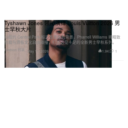
Tyshawn Jones 领衔演绎 Louis Vuitton 2026 男
士早秋大片
以纽约 Central Park 标志性景致为背景，Pharrell Williams 将精致
剪裁与滑板文化自由碰撞，打造远见十足的全新男士早秋系列。
Fashion 时装
1.9K
1
May 11, 2026