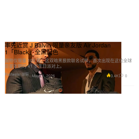
率先近赏 J Balvin 限量亲友版 Air Jordan
1「Black」全黑配色
据称仅限量 100 双，这双暗黑狠款联名试样，首次出现在这位全球
巨星近期的 41 岁生日派对上。
Footwear 球鞋
3.4K
0
May 11, 2026