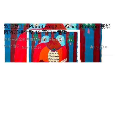
欢迎登上《Planet Frog》：Action Bronson 豪华
阵容加持全新 13 首曲目专辑
同步带来全新两栖灵感联名球鞋合作。
Music 音乐
1.6K
0
May 11, 2026