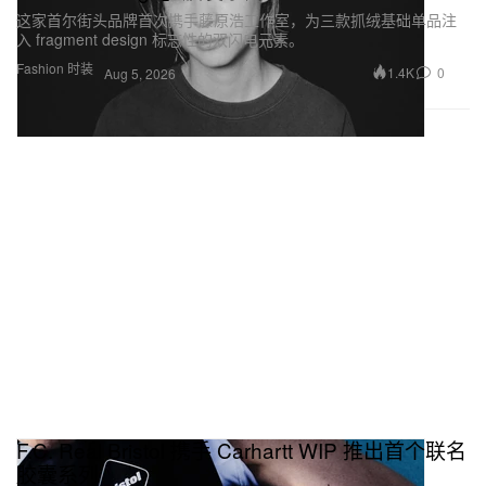
这家首尔街头品牌首次携手藤原浩工作室，为三款抓绒基础单品注
入 fragment design 标志性的双闪电元素。
Fashion 时装
1.4K
0
Aug 5, 2026
F.C. Real Bristol 携手 Carhartt WIP 推出首个联名
胶囊系列