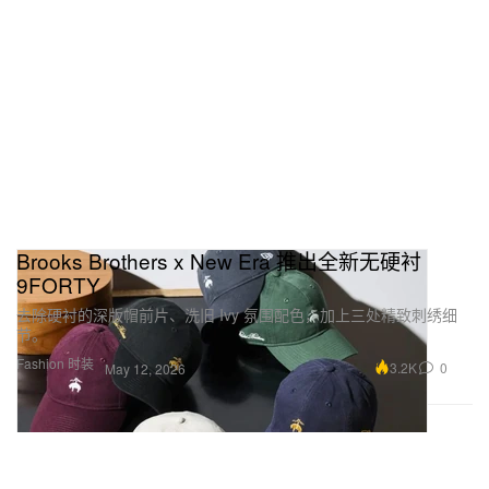
Brooks Brothers x New Era 推出全新无硬衬
9FORTY
去除硬衬的深版帽前片、洗旧 Ivy 氛围配色，加上三处精致刺绣细
节。
Fashion 时装
3.2K
0
May 12, 2026