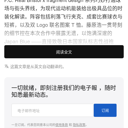
场与街头界线，为现代运动机能装给出极具品位的时
装化解读。阵容包括利落飞行夹克、成套比赛球衣与
短裤，以及双 Logo 联名图案 T 恤。藤原浩一贯苛刻
的细节控在本次合作中展露无遗，以饱满深邃的
Japan Blue ——直接致敬日本国家队标志性战袍
——作为整个胶囊系列的核心色调。
阅读全文
为赋予单品更锋利、当代的气质，蓝色基底之上大胆
这篇文章是从英文自动翻译的。
叠加张力十足的数字迷彩元素。而按照 fragment
design 联名的「不成文铁律」，标志性识别必不可少
一切就绪，即刻注册我们的电子報 ，随时
——整个系列的每一件单品都烙印上藤原浩家喻户晓
知悉最新动态。
的双闪电 Logo，让这些原本主打机能属性的运动装
备瞬间升级为值得收藏的潮流单品。
订阅
该系列将作为 「FOOTBALL IS NEVER BORING」
一旦订阅，代表您同意本公司的
使用条款
和
隐私政策
。