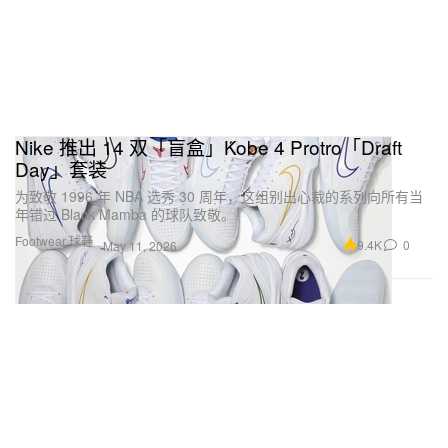
Nike 推出 14 双「盲盒」Kobe 4 Protro「Draft
Day」套装
为致敬 1996 年 NBA 选秀 30 周年，这组别出心裁的系列向所有当
年错过 Black Mamba 的球队致敬。
Footwear 球鞋
9.4K
0
May 11, 2026