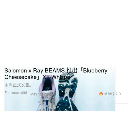
Salomon x Ray BEAMS 推出「Blueberry
Cheesecake」XT-Whisper
本周正式发售。
Footwear 球鞋
18.9K
0
May 12, 2026