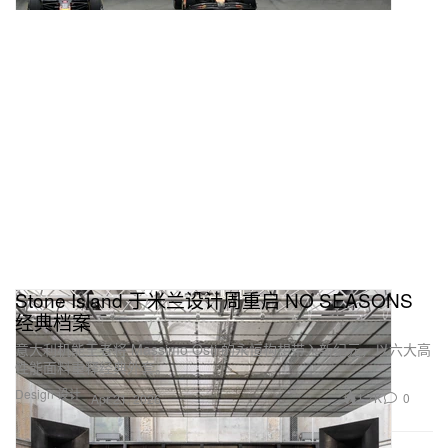
Stone Island 于米兰设计周重启 NO SEASONS
经典档案
意大利机能王者将 Massimo Osti 的永恒构想带入新纪元，以六大高
性能面料重释经典外套。
Design 设计
1.7K
0
Apr 21, 2026