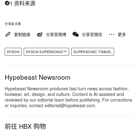
1 资料来源
分享此文章
复制链接
分享至微博
分享至微信
更多
DYSON
DYSON SUPERSONIC™
SUPERSONIC TRAVEL
Hypebeast Newsroom
Hypebeast Newsroom produces fast-turn news across fashion,
footwear, art, design, and culture. Content is AI-assisted and
reviewed by our editorial team before publishing. For corrections
or inquiries, contact editorial@hypebeast.com.
前往 HBX 购物