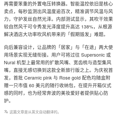
再需要笨重的外置电压转换器。智能温控依旧是核心
卖点，每秒监测出风温度逾百次，精准调节风温与风
力，守护发丝自然光泽。内部测试显示，其吹干效果
较自然风干可令秀发光泽度提升高达 138%，从根源
解决酒店大功率吹风机带来的「假期毁发」难题。
向后兼容设计，让品牌的「居家」与「在途」两大使
用场景实现无缝衔接。用户可将过往 Supersonic 或
Nural 机型上最常用的扩散风嘴、宽齿梳与造型集风
嘴，直接无感切换到这款全新旅行版之上。为庆祝首
发，首批 Ceramic pink 与 Rose gold 配色均随盒附
赠一只市值 60 美元的随行收纳包，在提升开箱仪式
感的同时，也为经常奔波的美妆爱好者提供贴心防
护。
这篇文章是从英文自动翻译的。