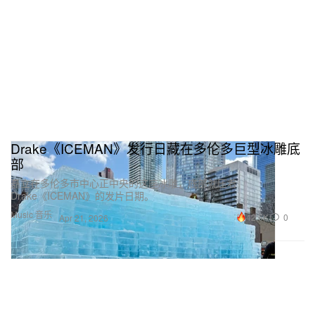
Drake《ICEMAN》发行日藏在多伦多巨型冰雕底
部
矗立在多伦多市中心正中央的这座冰雕，底部就压着
Drake《ICEMAN》的发片日期。
Music 音乐
42.6K
0
Apr 21, 2026