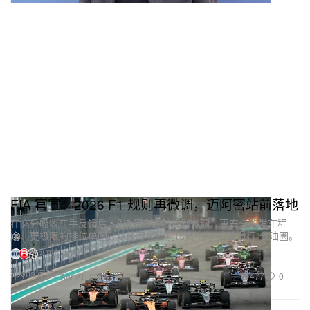
FIA 官宣：2026 F1 规则再微调，迈阿密站前落地
在充分吸收车手反馈后，FIA公布最新规则微调：更安全的发车程
序、更极限的排位单圈，以及尽量告别比赛中的“抬油滑行”省油圈。
3 资料来源
Sports 运动
477
0
Apr 21, 2026