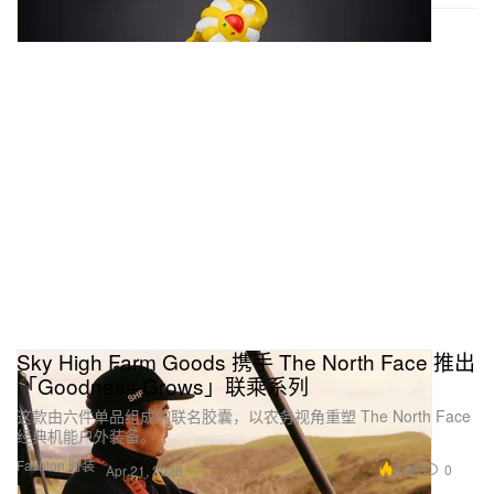
Sky High Farm Goods 携手 The North Face 推出
「Goodness Grows」联乘系列
这款由六件单品组成的联名胶囊，以农务视角重塑 The North Face
经典机能户外装备。
Fashion 时装
2.2K
0
Apr 21, 2026