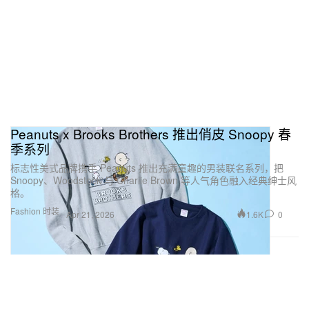
Peanuts x Brooks Brothers 推出俏皮 Snoopy 春
季系列
标志性美式品牌携手 Peanuts 推出充满童趣的男装联名系列，把
Snoopy、Woodstock 与 Charlie Brown 等人气角色融入经典绅士风
格。
Fashion 时装
1.6K
0
Apr 21, 2026