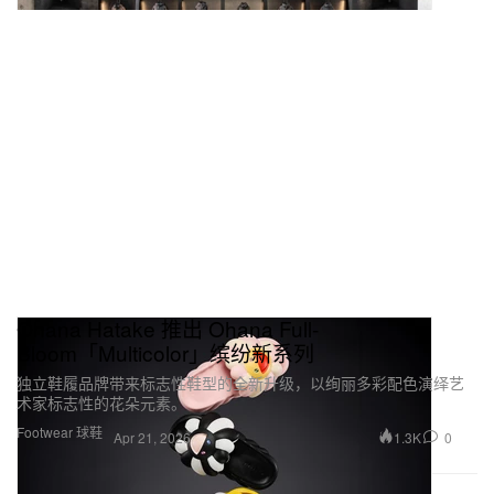
Ohana Hatake 推出 Ohana Full-
Bloom「Multicolor」缤纷新系列
独立鞋履品牌带来标志性鞋型的全新升级，以绚丽多彩配色演绎艺
术家标志性的花朵元素。
Footwear 球鞋
1.3K
0
Apr 21, 2026