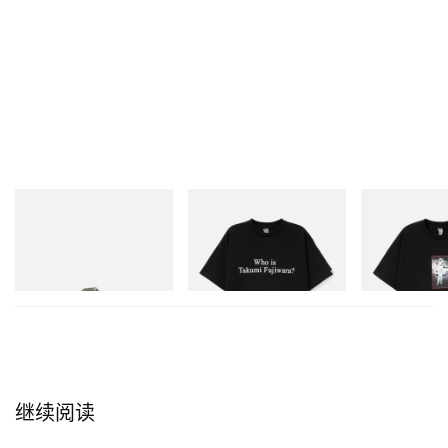
Merrell 1TRL
INITIAL
INITIAL
Merrell 1TRL X Perks And
Billionaire Boys Club X Initial
BILLIONAIRE 
Mini Hydro Next Gen Moc
D Cotton T-Shirt 3
INITIAL D COT
#1
立刻购入
立刻购入
立刻购入
继续阅读