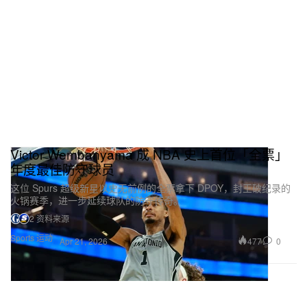
Victor Wembanyama 成 NBA 史上首位「全票」
年度最佳防守球员
这位 Spurs 超级新星以史无前例的全票拿下 DPOY，封王破纪录的
火锅赛季，进一步延续球队的防守传奇。
2 资料来源
Sports 运动
477
0
Apr 21, 2026