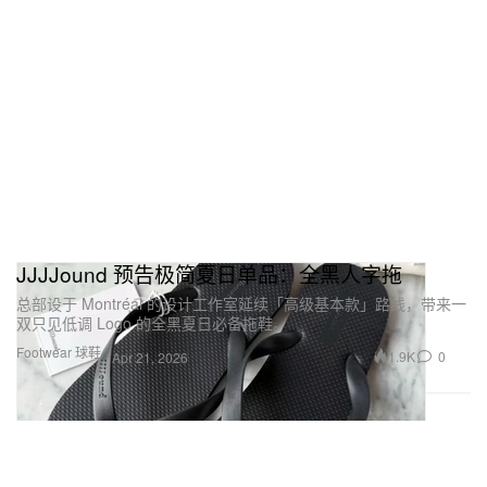
JJJJound 预告极简夏日单品：全黑人字拖
总部设于 Montréal 的设计工作室延续「高级基本款」路线，带来一
双只见低调 Logo 的全黑夏日必备拖鞋。
Footwear 球鞋
1.9K
0
Apr 21, 2026