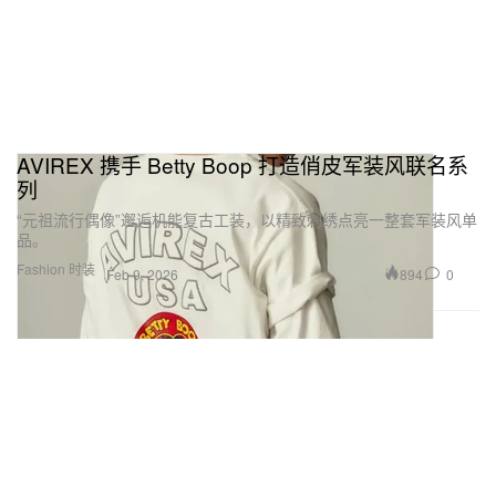
AVIREX 携手 Betty Boop 打造俏皮军装风联名系
列
“元祖流行偶像”邂逅机能复古工装，以精致刺绣点亮一整套军装风单
品。
Fashion 时装
894
0
Feb 9, 2026