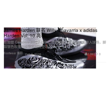
James Harden 联名 Willy Chavarria x adidas
Harden Vol. 10 亮相
在加盟 Cavaliers 的处子战中，「大胡子」把高端时装带入球场，脚
踩银色玫瑰压纹签名战靴登场。
Footwear 球鞋
1.9K
0
Feb 9, 2026