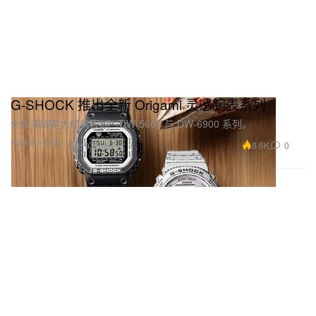
G‑SHOCK 推出全新 Origami 灵感腕表系列
全新演绎两大经典表款：DW‑5600 与 DW‑6900 系列。
Fashion 时装
8.6K
0
Feb 9, 2026