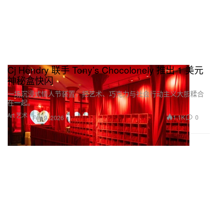
Cj Hendry 联手 Tony’s Chocolonely 推出 1 美元
神秘盒快闪
一场沉浸式情人节装置，把艺术、巧克力与社会行动主义大胆糅合
在一起。
Art 艺术
1.1K
0
Feb 9, 2026