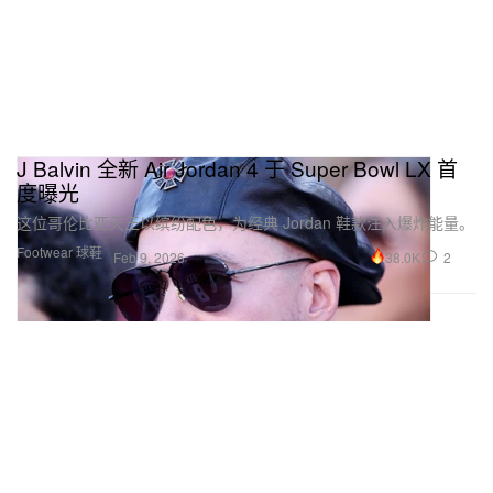
J Balvin 全新 Air Jordan 4 于 Super Bowl LX 首
度曝光
这位哥伦比亚天王以缤纷配色，为经典 Jordan 鞋款注入爆炸能量。
Footwear 球鞋
38.0K
2
Feb 9, 2026