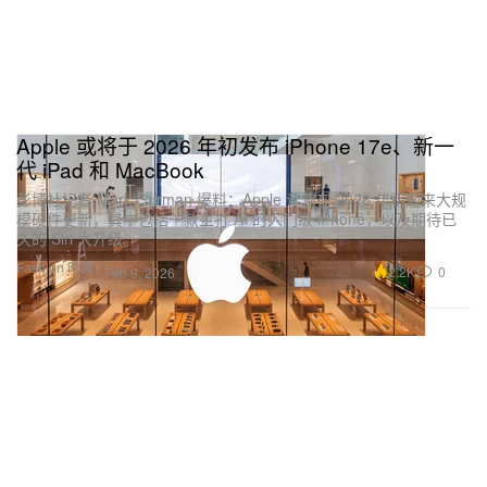
Apple 或将于 2026 年初发布 iPhone 17e、新一
代 iPad 和 MacBook
彭博社记者 Mark Gurman 爆料：Apple 计划在 2026 年初迎来大规
模硬件更新，其中包括一款主打 AI 的入门级 iPhone，以及期待已
久的 Siri 大升级。
Fashion 时装
2.2K
0
Feb 9, 2026