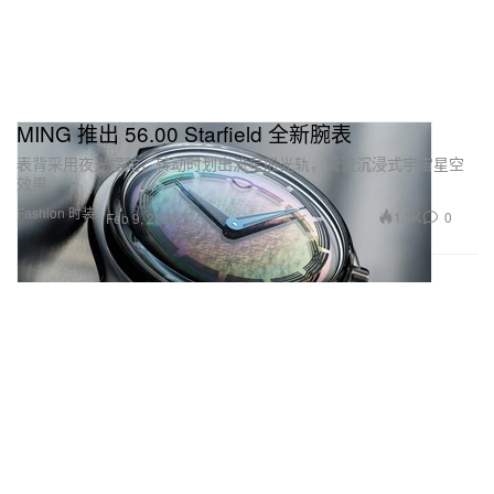
MING 推出 56.00 Starfield 全新腕表
表背采用夜光摆陀，转动时划出流星般光轨，营造沉浸式宇宙星空
效果。
Fashion 时装
1.3K
0
Feb 9, 2026