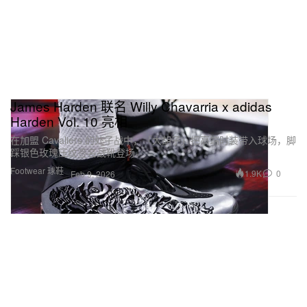
James Harden 联名 Willy Chavarria x adidas
Harden Vol. 10 亮相
在加盟 Cavaliers 的处子战中，「大胡子」把高端时装带入球场，脚
踩银色玫瑰压纹签名战靴登场。
Footwear 球鞋
1.9K
0
Feb 9, 2026