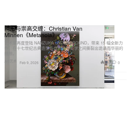
畸形与崇高交缠：Christian Van
Minnen《Metanoia》
艺术家再度登陆 NANZUKA UNDERGROUND，带来 15 幅全新力
作，在十七世纪古典造型与当代地下美学之间撕裂出诡谲而华丽的
缝隙。
Art 艺术
1.1K
0
Feb 9, 2026