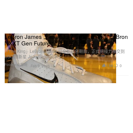
LeBron James 上脚 JuJu Watkins x Nike LeBron
NXXT Gen Future 全新联名配色
「The King」LeBron James 以全新联名鞋款，正式把接力棒交到
USC 超新星 JuJu Watkins 手上。
Footwear 球鞋
1.5K
0
Feb 9, 2026