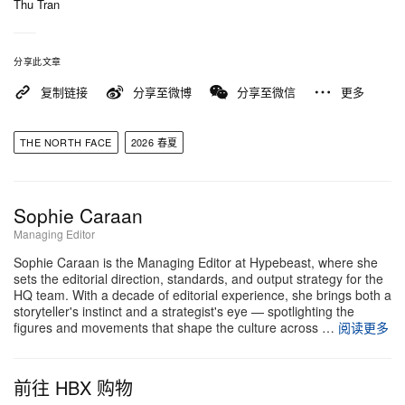
Thu Tran
分享此文章
复制链接
分享至微博
分享至微信
更多
THE NORTH FACE
2026 春夏
Sophie Caraan
Managing Editor
Sophie Caraan is the Managing Editor at Hypebeast, where she
sets the editorial direction, standards, and output strategy for the
HQ team. With a decade of editorial experience, she brings both a
storyteller's instinct and a strategist's eye — spotlighting the
figures and movements that shape the culture across …
阅读更多
前往 HBX 购物