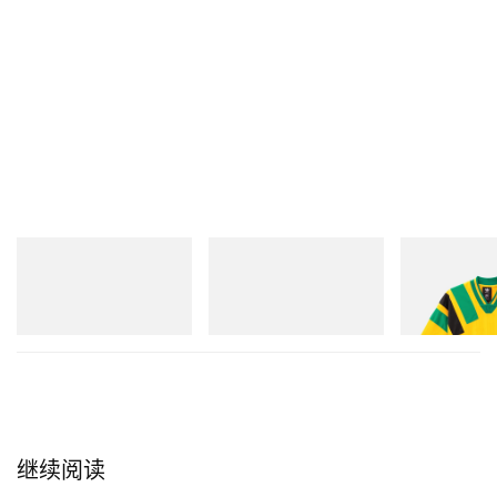
Merrell 1TRL
On
adidas Original
Merrell 1TRL X Perks And
Cloudmonster 1
Adidas Original
Mini Hydro Next Gen Moc
Dead Disney Fo
立刻购入
立刻购入
立刻购入
继续阅读