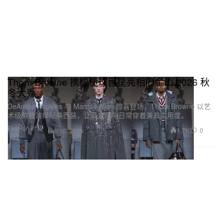
Thom Browne 携橄榄球巨星亮相旧金山 2026 秋
冬大秀
DeAndre Hopkins 与 Marcus Allen 惊喜登场，Thom Browne 以艺
术级剪裁演绎经典西装，让高定感与日常穿着兼具实用度。
Fashion 时装
1.7K
0
Feb 10, 2026