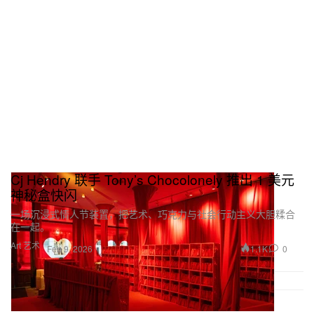
Cj Hendry 联手 Tony’s Chocolonely 推出 1 美元
神秘盒快闪
一场沉浸式情人节装置，把艺术、巧克力与社会行动主义大胆糅合
在一起。
Art 艺术
1.1K
0
Feb 9, 2026