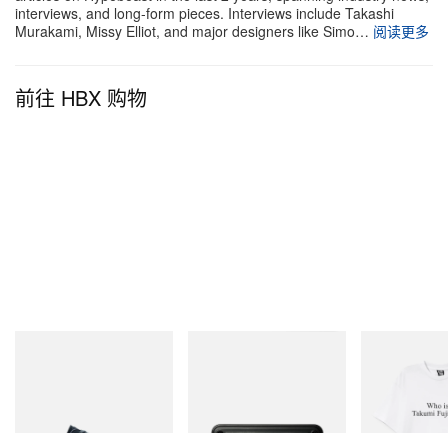
interviews, and long-form pieces. Interviews include Takashi
Murakami, Missy Elliot, and major designers like Simo…
阅读更多
前往 HBX 购物
Puma
Mastermind World
INITIAL
Speedcat Once-A-Year
Mastermind World X Toyo
Billionaire Boys 
Steel T-192 Black Steel
D Cotton T-Shirt
立刻购入
Toolbox
立刻购入
立刻购入