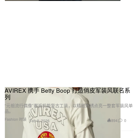
AVIREX 携手 Betty Boop 打造俏皮军装风联名系
列
“元祖流行偶像”邂逅机能复古工装，以精致刺绣点亮一整套军装风单
品。
Fashion 时装
894
0
Feb 9, 2026