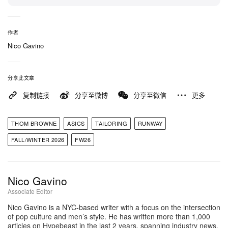
作者
Nico Gavino
分享此文章
复制链接
分享至微博
分享至微信
更多
THOM BROWNE
ASICS
TAILORING
RUNWAY
FALL/WINTER 2026
FW26
Nico Gavino
Associate Editor
Nico Gavino is a NYC-based writer with a focus on the intersection
of pop culture and men’s style. He has written more than 1,000
articles on Hypebeast in the last 2 years, spanning industry news,