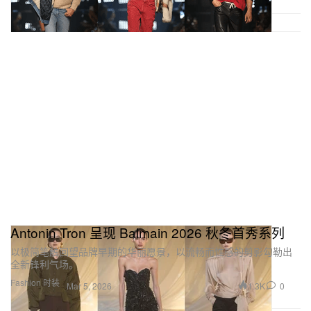
Antonin Tron 呈现 Balmain 2026 秋冬首秀系列
以极简笔触回望品牌早期的华丽愿景，以流畅而性感的剪影勾勒出
全新锋利气场。
Fashion 时装
1.3K
0
Mar 5, 2026