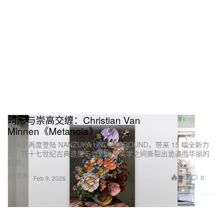
畸形与崇高交缠：Christian Van
Minnen《Metanoia》
艺术家再度登陆 NANZUKA UNDERGROUND，带来 15 幅全新力
作，在十七世纪古典造型与当代地下美学之间撕裂出诡谲而华丽的
缝隙。
Art 艺术
1.1K
0
Feb 9, 2026