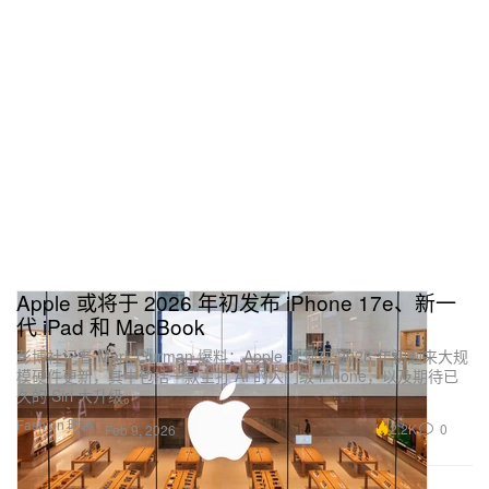
Apple 或将于 2026 年初发布 iPhone 17e、新一
代 iPad 和 MacBook
彭博社记者 Mark Gurman 爆料：Apple 计划在 2026 年初迎来大规
模硬件更新，其中包括一款主打 AI 的入门级 iPhone，以及期待已
久的 Siri 大升级。
Fashion 时装
2.2K
0
Feb 9, 2026