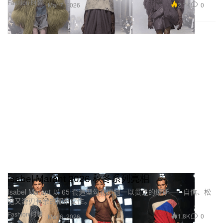
Fashion 时装
2.7K
0
Mar 7, 2026
Isabel Marant 2026 秋冬系列亮相
Isabel Marant 以 65 套造型勾勒出她一以贯之的缪斯——自信、松
弛又游刃有余的都市女性。
Fashion 时装
1.8K
0
Mar 6, 2026