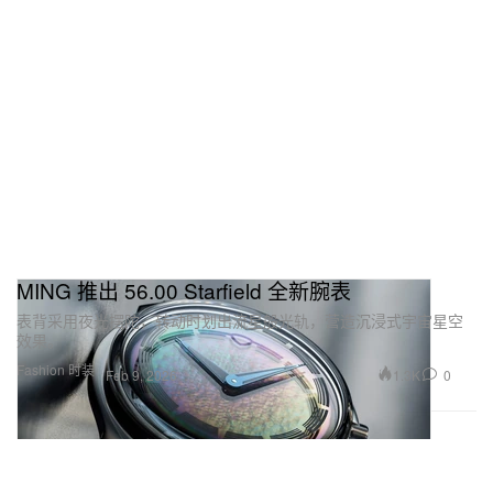
MING 推出 56.00 Starfield 全新腕表
表背采用夜光摆陀，转动时划出流星般光轨，营造沉浸式宇宙星空
效果。
Fashion 时装
1.3K
0
Feb 9, 2026