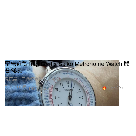
率先近赏 fragment x Seiko Metronome Watch 联
名腕表
提供黑、白两款表盘设计可选。
Fashion 时装
20.6K
0
Feb 9, 2026