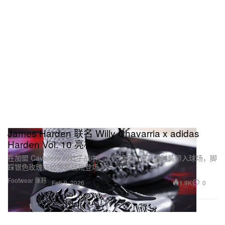
James Harden 联名 Willy Chavarria x adidas
Harden Vol. 10 亮相
在加盟 Cavaliers 的处子战中，「大胡子」把高端时装带入球场，脚
踩银色玫瑰压纹签名战靴登场。
Footwear 球鞋
1.9K
0
Feb 9, 2026