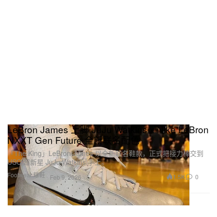
LeBron James 上脚 JuJu Watkins x Nike LeBron
NXXT Gen Future 全新联名配色
「The King」LeBron James 以全新联名鞋款，正式把接力棒交到
USC 超新星 JuJu Watkins 手上。
Footwear 球鞋
1.5K
0
Feb 9, 2026