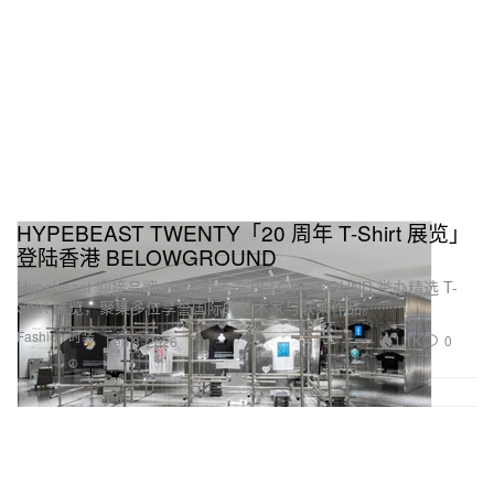
HYPEBEAST TWENTY「20 周年 T-Shirt 展览」
登陆香港 BELOWGROUND
Hypebeast 迎接品牌 20 周年，于 BELOWGROUND 举办精选 T-
Shirt 展览，聚集多位享誉国际的艺术家与联乘作品。
Fashion 时装
1.1K
0
Feb 8, 2026