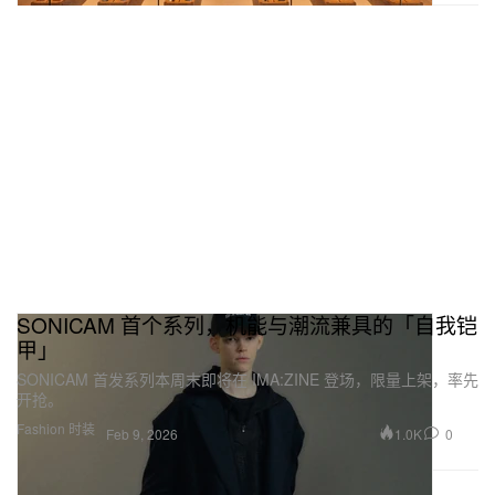
SONICAM 首个系列，机能与潮流兼具的「自我铠
甲」
SONICAM 首发系列本周末即将在 IMA:ZINE 登场，限量上架，率先
开抢。
Fashion 时装
1.0K
0
Feb 9, 2026