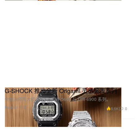
G‑SHOCK 推出全新 Origami 灵感腕表系列
全新演绎两大经典表款：DW‑5600 与 DW‑6900 系列。
Fashion 时装
8.6K
0
Feb 9, 2026