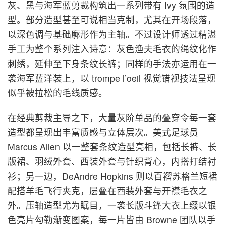
灰、黑与海军蓝剪裁构筑出一系列带有 Ivy 氛围的造
型。部分造型甚至可说相当克制，尤其在开场段落，
以深色调与基础廓形作为主轴。不过设计师透过精湛
手工为整个系列注入诗意：灰色渔夫毛衣的绳纹化作
刺绣，延伸至下身条纹长裤；同样的手法亦运用在一
袭海军蓝洋装上，以 trompe l’oeil 视觉错视技法呈现
似乎被拉松的毛线质感。
在经典剪裁主导之下，大量灰阶单品的叠穿令每一套
造型都呈现出丰富质感与立体层次。美式足球员
Marcus Allen 以一整套条纹造型亮相，包括长裤、长
版裙、羽绒外套、西装外套与针织背心，内搭打结衬
衫；另一边，DeAndre Hopkins 则以百褶苏格兰短裙
配搭羊毛飞行夹克，层叠在西装外套与开襟毛衣之
外。压轴造型尤为瞩目，一袭长版斗篷大衣上缀以银
色亮片勾勒渐变图案，每一片皆由 Browne 团队以手