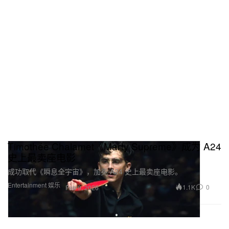
Timothée Chalamet《Marty Supreme》成为 A24
史上最卖座电影
成功取代《瞬息全宇宙》，加冕 A24 史上最卖座电影。
Entertainment 娱乐
1.1K
0
Feb 9, 2026