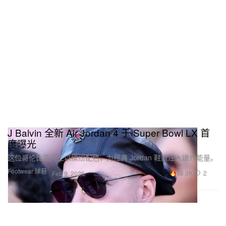
J Balvin 全新 Air Jordan 4 于 Super Bowl LX 首
度曝光
这位哥伦比亚天王以缤纷配色，为经典 Jordan 鞋款注入爆炸能量。
Footwear 球鞋
38.0K
2
Feb 9, 2026