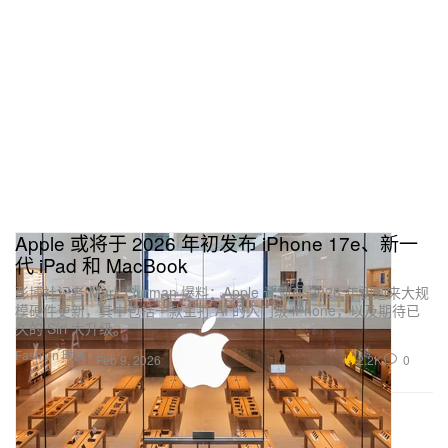
Apple 或将于 2026 年初发布 iPhone 17e、新一
代 iPad 和 MacBook
彭博社记者 Mark Gurman 爆料：Apple 计划在 2026 年初迎来大规
模硬件更新，其中包括一款主打 AI 的入门级 iPhone，以及期待已
久的 Siri 大升级。
Fashion 时装
2.2K
0
Feb 9, 2026