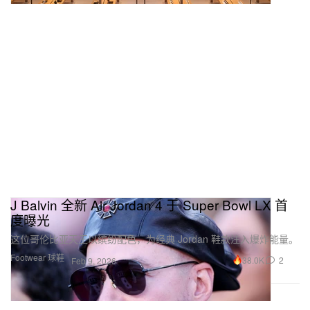
J Balvin 全新 Air Jordan 4 于 Super Bowl LX 首
度曝光
这位哥伦比亚天王以缤纷配色，为经典 Jordan 鞋款注入爆炸能量。
Footwear 球鞋
38.0K
2
Feb 9, 2026