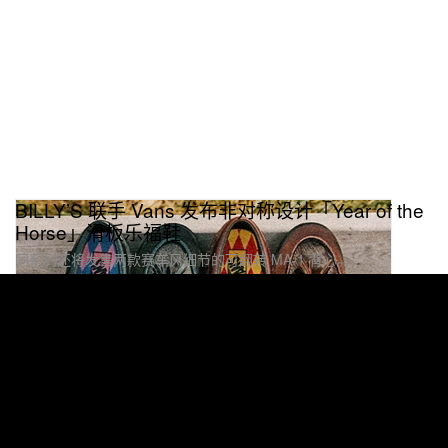
BILLY’S 联手 Vans 发布非对称设计「Year of the
Horse」滑板乐福鞋
同系列还将发售两款赛车风细节的可翻转 MA-1 背心。
Footwear 球鞋
21.3K
0
Dec 30, 2025