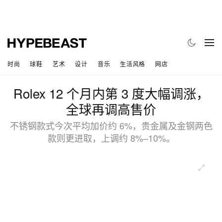
时尚
球鞋
艺术
设计
音乐
生活风格
网店
Rolex 12 个月内第 3 度大幅调涨，
全球再调高售价
不锈钢款式今次平均加价约 6%，贵金属及金钢两色
款则更进取，上调约 8%–10%。