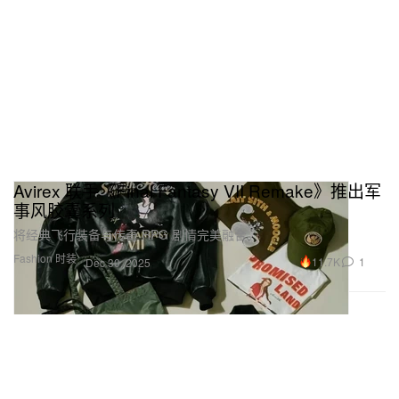
Avirex 联手《Final Fantasy VII Remake》推出军
事风胶囊系列
将经典飞行装备与传奇 RPG 剧情完美融合。
Fashion 时装
11.7K
1
Dec 30, 2025