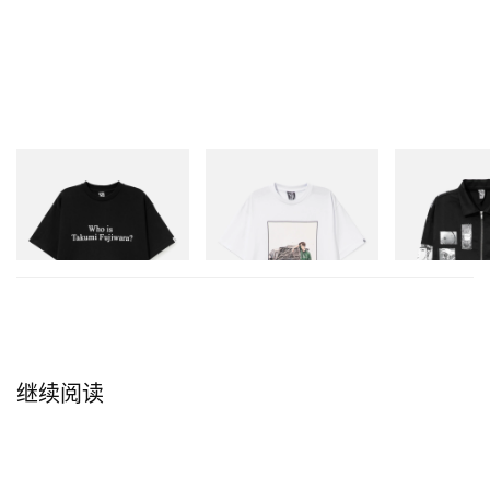
INITIAL
INITIAL
INITIAL
Billionaire Boys Club X Initial
Billionaire Boys Club X Initial
Billionaire Boys 
D Cotton T-Shirt 3
D Cotton T-Shirt 2
D Cotton Jacket
立刻购入
立刻购入
立刻购入
继续阅读