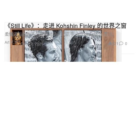
《Still Life》：走进 Kohshin Finley 的世界之窗
柔情满溢的陶艺与绘画对话，现正于 Jeffrey Deitch 展出。
Art 艺术
921
0
Dec 31, 2025