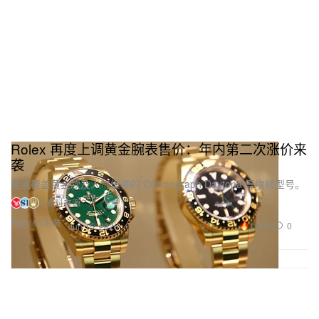
Rolex 再度上调黄金腕表售价：年内第二次涨价来
袭
重点覆盖黄金款及人气爆棚的 Cosmograph Daytona 等旗舰型号。
4 资料来源
Fashion 时装
19.3K
0
Jun 15, 2026