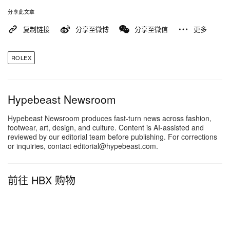
分享此文章
复制链接
分享至微博
分享至微信
更多
ROLEX
Hypebeast Newsroom
Hypebeast Newsroom produces fast-turn news across fashion,
footwear, art, design, and culture. Content is AI-assisted and
reviewed by our editorial team before publishing. For corrections
or inquiries, contact editorial@hypebeast.com.
前往 HBX 购物