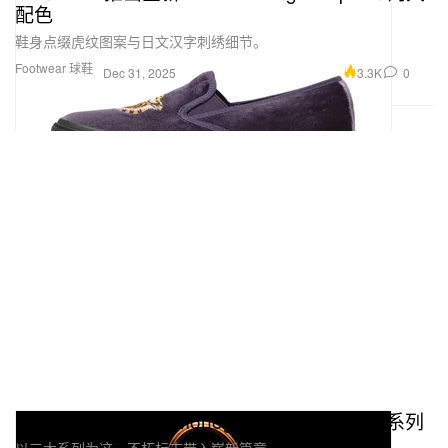
配色
鞋身点缀虎纹图案与日文汉字刺绣细节。
Footwear 球鞋
3.3K
0
Dec 31, 2025
Louis Vuitton 发布 Monogram 130 周年纪念系列
以三大系列为这一不朽标志带入崭新篇章。