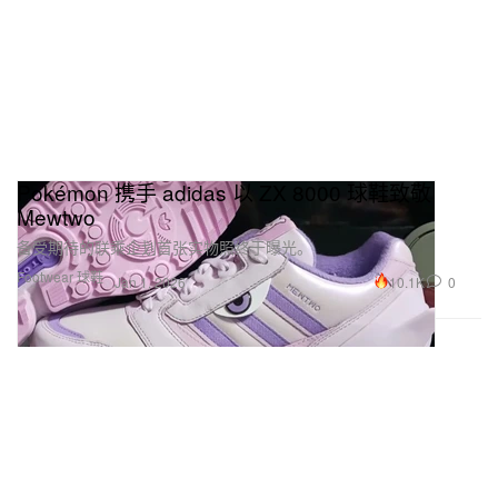
Pokémon 携手 adidas 以 ZX 8000 球鞋致敬
Mewtwo
备受期待的联乘企划首张实物照终于曝光。
Footwear 球鞋
10.1K
0
Jan 1, 2026