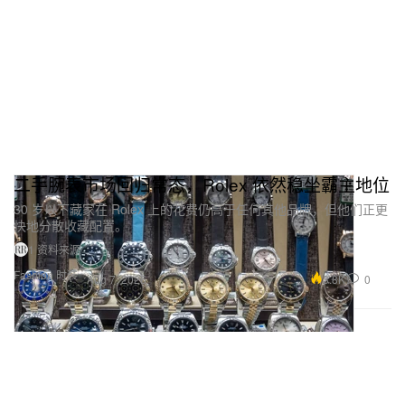
二手腕表市场回归常态，Rolex 依然稳坐霸主地位
30 岁以下藏家在 Rolex 上的花费仍高于任何其他品牌，但他们正更
快地分散收藏配置。
1 资料来源
Fashion 时装
3.8K
0
Aug 7, 2026