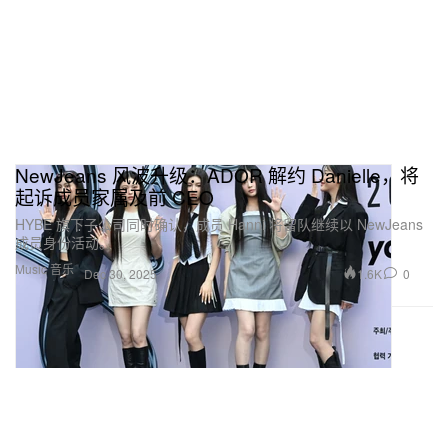
NewJeans 风波升级：ADOR 解约 Danielle，将
起诉成员家属及前 CEO
HYBE 旗下子公司同时确认，成员 Hanni 将留队继续以 NewJeans
成员身份活动。
Music 音乐
1.6K
0
Dec 30, 2025