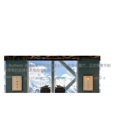
全球最高 Rolex 专卖店登陆云端之上
由 Bucherer 运营的这间高海拔瑞士阿尔卑斯山展厅，正式将奢华制
表零售的全球标高推向全新高峰。
Fashion 时装
14.6K
0
Jun 17, 2026