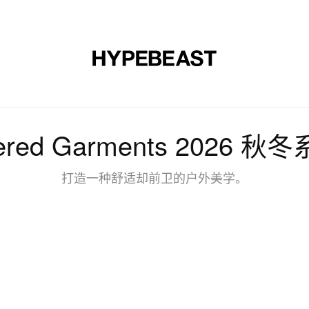
时尚
球鞋
艺术
设计
音乐
生活风格
网店
eered Garments 2026 
打造一种舒适却前卫的户外美学。