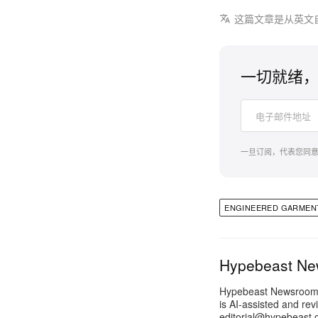
这篇文章是从英文
一切就绪，
一旦订阅，代表您同
ENGINEERED GARMEN
Hypebeast N
Hypebeast Newsroom pr
is AI-assisted and rev
editorial@hypebeast.