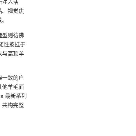
新注入活
品。视觉焦
黄。
造型则彷彿
，随性披挂于
衣与高顶羊
绕一致的户
其他羊毛面
nts 最新系列
，共构完整