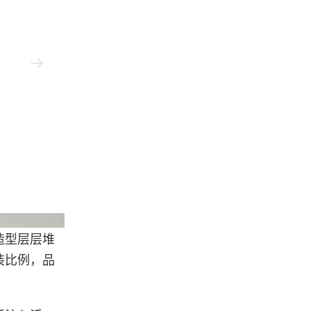
neered Garments
外造型层层堆
装比例，品
。