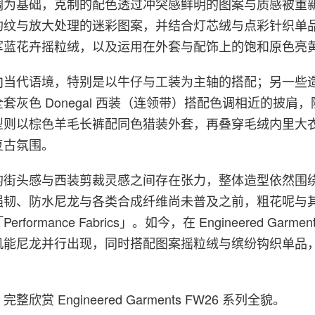
调为基础，克制的配色透过冲突感鲜明的图案与质感被重
豹纹与放大处理的迷彩图案，并结合灯芯绒与点彩针织单
军蓝花卉摇粒绒，以及运用在外套与配饰上的饱和原色亮
向当代语境，特别是以牛仔与工装为主轴的搭配；另一些
套灰色 Donegal 西装（连领带）搭配色调相近的披肩
型则以棕色羊毛长裤配同色猎装外套，再叠穿毛绒内里大
复古氛围。
的街头感与西装剪裁灵感之间存在张力，整体造型依然围
强韧、防水尼龙与各类合成纤维尚未普及之前，粗花呢与
formance Fabrics」。如今，在 Engineered Garme
机能尼龙并行出现，同时搭配图案摇粒绒与缤纷钩织单品
欣赏 Engineered Garments FW26 系列全貌。