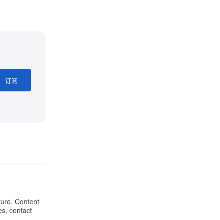
订阅
ture. Content
es, contact