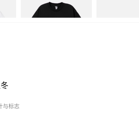
Cotton T-
BILLIONAIRE BOYS CLUB X INITIAL D
Cloudmonster 1
COTTON T-SHIRT #1
立刻购入
立刻购入
秋冬
计与标志