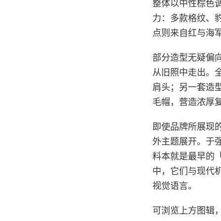
整体以中性棕色
力：多款格纹、
点则来自红与海
部分造型无疑偏
从旧照中走出。全
肩头；另一套造
毛帽，营造浓厚
即使品牌所展现
外主题展开。于
料本就是最早的「Per
中，它们与现代
视觉语言。
可浏览上方图辑，完整