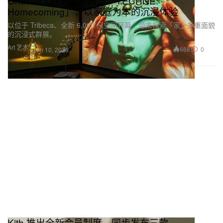
Onassis ONX 全新展览「TECHNE:
Homecoming」：以家庭为本的沉浸体验
以位于 Tribeca、全新 6,000 尺空间开幕，带来探索「家」多重面貌
的沉浸式群展。
Art 艺术
668
0
Jan 10, 2026
Kith 推出全新会员制度，同步发布三款