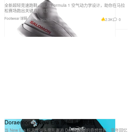
全新超轻竞速跑鞋，融入 Formula 1 空气动力学设计，助你在马拉
松赛场跑出关键几秒优势。
Footwear 球鞋
2.3K
0
Jan 9, 2026
Doraemon × New Era 原创系列亮相
当 New Era 标志性街头廓形邂逅 Doraemon 的奇想世界，童年回忆