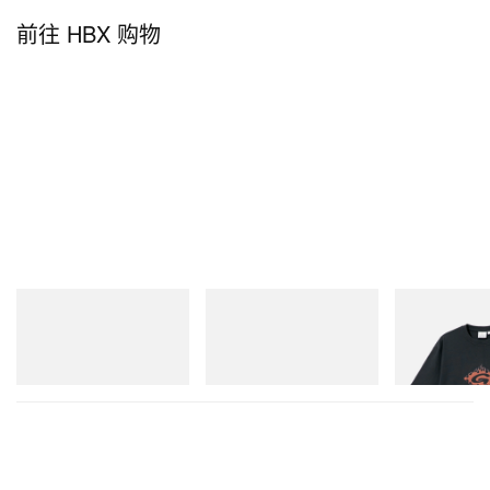
前往 HBX 购物
On
Merrell 1TRL
Gramicci
Cloudmonster 1
Merrell 1TRL X Perks And
Flame Tee
Mini Hydro Next Gen Moc
立刻购入
立刻购入
立刻购入