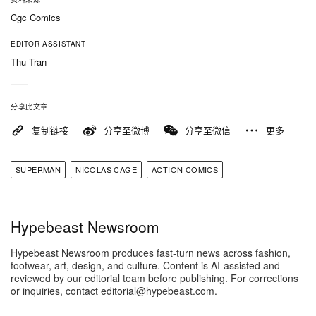
Cgc Comics
EDITOR ASSISTANT
Thu Tran
分享此文章
复制链接
分享至微博
分享至微信
更多
SUPERMAN
NICOLAS CAGE
ACTION COMICS
Hypebeast Newsroom
Hypebeast Newsroom produces fast-turn news across fashion,
footwear, art, design, and culture. Content is AI-assisted and
reviewed by our editorial team before publishing. For corrections
or inquiries, contact editorial@hypebeast.com.