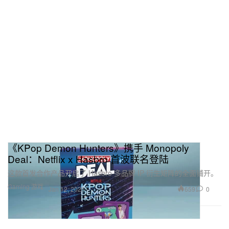
《KPop Demon Hunters》携手 Monopoly
Deal：Netflix x Hasbro 首波联名登陆
这款首发合作产品开启了 Hasbro 多品牌 IP 衍生矩阵的全面铺开。
Gaming 游戏
659
0
Jan 12, 2026