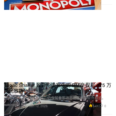
Tupac Shakur 致命枪击案中的 BMW 现以 175 万
美元放售
这辆经过完整修复的轿车，仍保留着那场悲剧事件的些许痕迹。
Automotive 汽车
3.4K
0
Jan 12, 2026