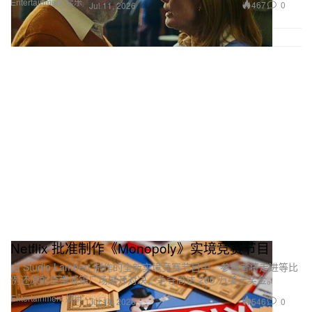
Entertainment 娱乐
467
0
Jul 11, 2026
Netflix 批准制作《Monopoly》实境竞赛节目
由 Studio Lambert 制作的全新实境竞赛节目中，参赛者将走进等比
例还原的巨型城镇广场展开对决，争夺高达 200 万美元奖金。
Entertainment 娱乐
546
0
Jul 14, 2026