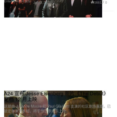
Entertainment 娱乐
566
0
Jul 13, 2026
A24 宣布 Jesse Eisenberg 新片《The Debut》
定档 12 月上映
这部由 Julianne Moore 和 Paul Giamatti 主演的社区剧场喜剧，已
锁定年末贺岁档，将于节日季欢乐上映。