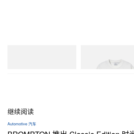
adidas Originals
Gramicci
Handball Spezial Loafer Shoes
Joker Tee
立刻购入
立刻购入
继续阅读
Automotive 汽车
BROMPTON 推出 Classic Edition 