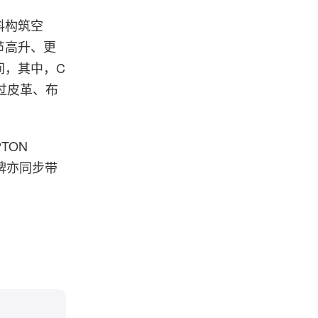
料构筑空
节高升、更
间，其中，C
过皮革、布
TON
牌亦同步带