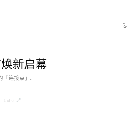
店焕新启幕
的「连接点」。
1 of 6