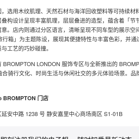
因，选用木纹肌理、天然石材与海洋回收塑料等可持续材
层叠构设计呈现丰富肌理，层层叠进的造型，蕴含着「节
寓意。店内则通过分区语言，清晰呈现不同车型的展示空
走的旅行箱」为主题陈设，展现其便捷特性与丰富色彩，并通
质与工艺的巧妙碰撞。
BROMPTON LONDON 服饰专区与全新推出的 BROMP
筑融合骑行文化、时尚生活与休闲社交的多元体验场景。品
。
BROMPTON 门店
安中路 1238 号 静安嘉里中心商场南区 S1-01B