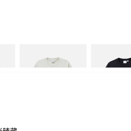
Gramicci
Gramicci
Bone Tee Pigment Dyed
One Point Logo Tee
立刻购入
立刻购入
时光臻藏