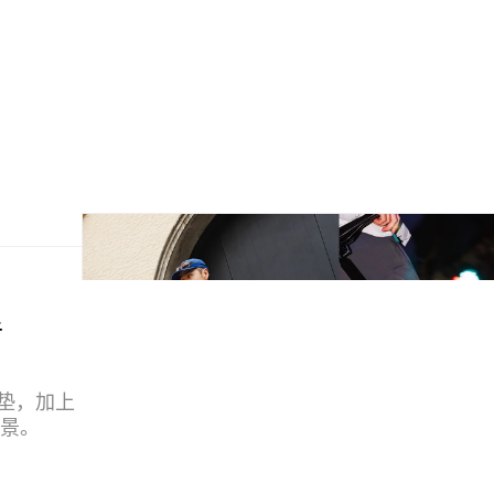
手
野餐垫，加上
场景。