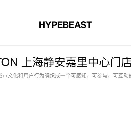
时尚
球鞋
艺术
设计
音乐
生活风格
网店
PTON 上海静安嘉里中心门
城市文化和用户行为编织成一个可感知、可参与、可互动