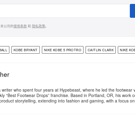
意本公司的
使用条款
和
隐私政策
。
BALL
KOBE BRYANT
NIKE KOBE 5 PROTRO
CAITLIN CLARK
NIKE KO
ther
a writer who spent four years at Hypebeast, where he led the footwear v
ly “Best Footwear Drops” franchise. Based in Portland, OR, his work 
 product storytelling, extending into fashion and gaming, with a focus 