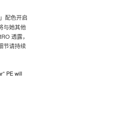
Year」配色开启
确认将与她其他
etRO 透露，
色细节请持续
r” PE will