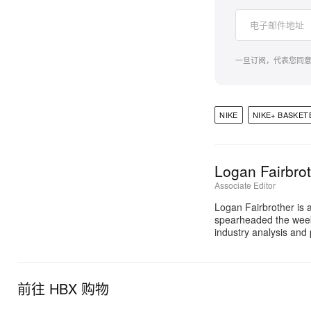
一旦订阅，代表您同
NIKE
NIKE+ BASKET
Logan Fairbro
Associate Editor
Logan Fairbrother is 
spearheaded the week
industry analysis and
前往 HBX 购物