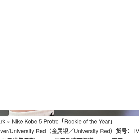
Gregory Sha
ark × Nike Kobe 5 Protro「Rookie of the Year」
Silver/University Red（金属银／University Red）
IV
货号：