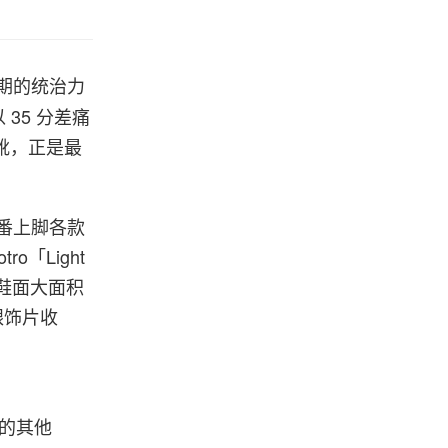
学时期的统治力
 35 分差痛
的战靴，正是最
直轮番上脚各款
tro「Light
E，鞋面大面积
跟饰片收
5
，她的其他