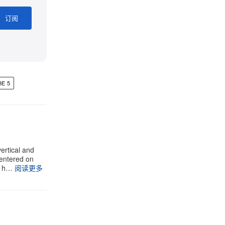
订阅
BE 5
ertical and
centered on
on h…
阅读更多