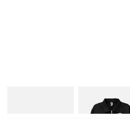
On
INITIAL
Cloudmonster 1
Billionaire Boys Club X Initial D 
Jacket
立刻购入
立刻购入