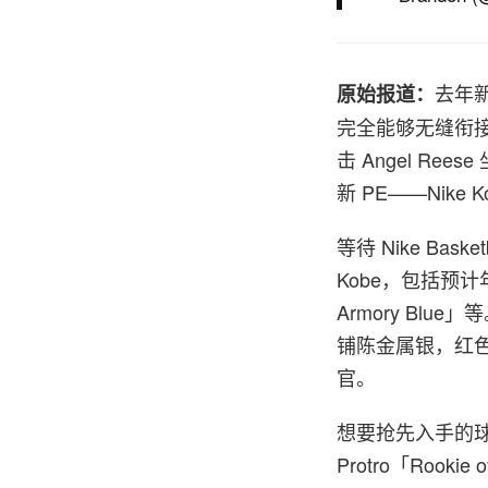
去年新
原始报道：
完全能够无缝衔接 W
击 Angel Re
新 PE——Nike Kob
等待 Nike Ba
Kobe，包括预计年内市售
Armory Blue
铺陈金属银，红色
官。
想要抢先入手的球迷可能
Protro「Roo