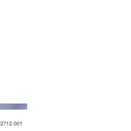
mus/Getty Images
2712-001