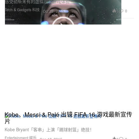
感受前所未有的虚拟现实游戏体验！
Tech & Gadgets 科技
5
0
Oct 28, 2015
Kobe、Messi & Pelé 出镜 FIFA 16 游戏最新宣传
片
Kobe Bryant「客串」上演「踢球射篮」绝技！
Entertainment 娱乐