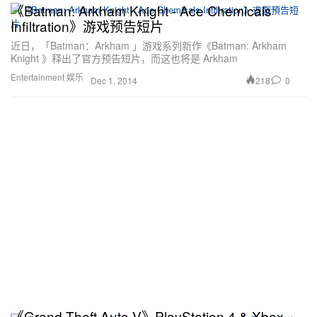
《Batman: Arkham Knight - Ace Chemicals
Infiltration》游戏预告短片
近日，「Batman：Arkham 」游戏系列新作《Batman: Arkham
Knight 》释出了官方预告短片，而这也将是 Arkham
Entertainment 娱乐
218
0
Dec 1, 2014
《Grand Theft Auto V》PlayStation 4 & Xbox