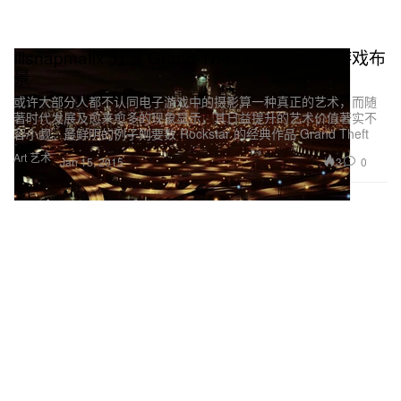
Illsnapmatix 分享 Grand Theft Auto V 最佳游戏布
景
或许大部分人都不认同电子游戏中的摄影算一种真正的艺术，而随
著时代发展及愈来愈多的现象显示，其日益提升的艺术价值著实不
容小觑。最鲜明的例子则要数 Rockstar 的经典作品 Grand Theft
Art 艺术
3
0
Jan 15, 2015