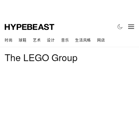
时尚
球鞋
艺术
设计
音乐
生活风格
网店
The LEGO Group