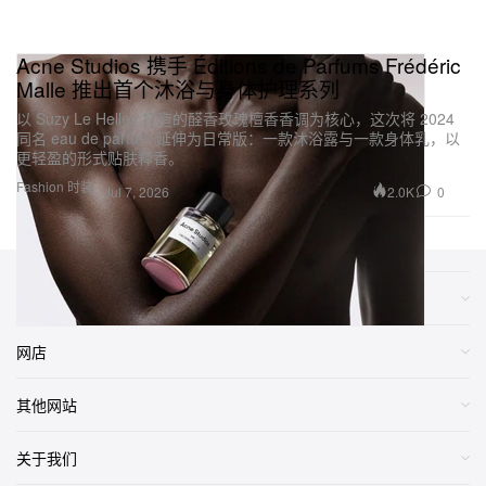
Acne Studios 携手 Éditions de Parfums Frédéric
Malle 推出首个沐浴与身体护理系列
以 Suzy Le Helley 打造的醛香玫瑰檀香香调为核心，这次将 2024
同名 eau de parfum 延伸为日常版：一款沐浴露与一款身体乳，以
更轻盈的形式贴肤释香。
Fashion 时装
2.0K
0
Jul 7, 2026
类别
网店
其他网站
关于我们