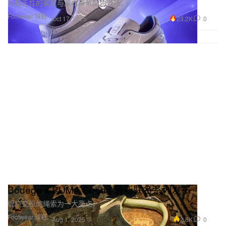
以标志性的雾灰与薰衣草紫配色登场。
Footwear 球鞋
23.2K
0
Oct 17, 2025
Bodega x PUMA Suede 最新联名系列发布
缠绕交织的绳索为一大亮点。
Footwear 球鞋
2.8K
0
Aug 1, 2025