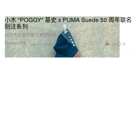
小木 "POGGY" 基史 x PUMA Suede 50 周年联名
别注系列
以日本足袋的概念重塑经典。
Fashion 时装
1.3K
0
Sep 11, 2018