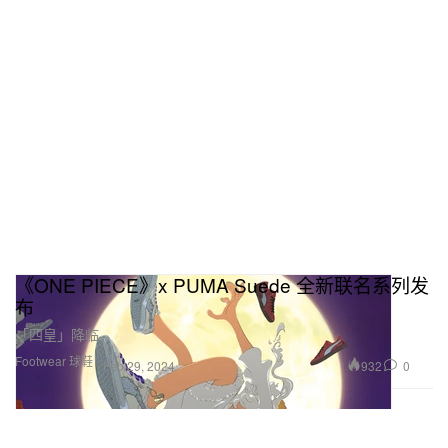
《ONE PIECE》x PUMA Suede 全新联名系列发
布
「四皇」降临。
Footwear 球鞋
932
0
Feb 29, 2024