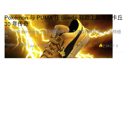
Pokémon 与 PUMA 在 Suede 鞋款上致敬皮卡丘
30 年传奇
反光闪电 Formstrip 与定制鞋带饰件，为这双经典鞋型注入独特细
节。
Footwear 球鞋
2.3K
0
Jul 27, 2026