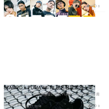
由...呈现 PUMA
20
0
STAMPD x PUMA 88-18 联名鞋款即将上架
以「Made in Italy」的高质感设计庆祝 PUMA Suede 诞生 50 周
年。
Footwear 球鞋
8
0
Jul 27, 2018