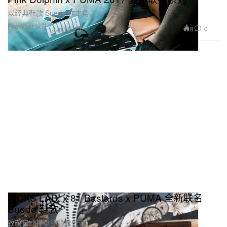
以经典鞋款 Suede 作主角。
Footwear 球鞋
8
0
Jun 18, 2017
KICKS LAB. x 81 Bastards x PUMA 全新联名
Suede 鞋款
致敬日式禅意的静雅低调。