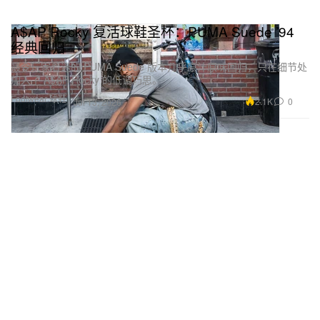
A$AP Rocky 复活球鞋圣杯：PUMA Suede ’94
经典回归
最令玩家着迷的 PUMA Suede 版本几乎原汁原味回归，只在细节处
加入了 A$AP Rocky 的低调巧思。
Footwear 球鞋
2.1K
0
Jul 13, 2026