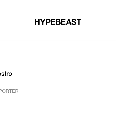
时尚
球鞋
艺术
设计
音乐
生活风格
网店
stro
ORTER