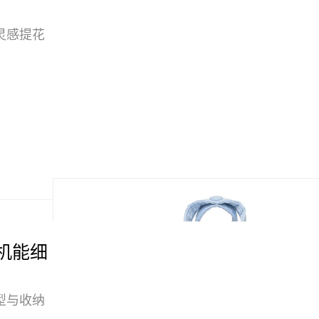
灵感提花
以高机能细
型与收纳