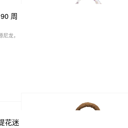
 90 周
源尼龙，
幻提花迷