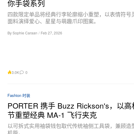
你手袋系列
四款限定单品将经典行李轮廓缩小重塑，以表情符号
面料演绎爱心、星星与萌趣爪印图案。
By
Sophie Caraan
/
Feb 27, 2026
3.0K
0
Fashion 时装
PORTER 携手 Buzz Rickson's，
节重塑经典 MA‑1 飞行夹克
以可拆式实用袖袋钱包取代传统袖侧工具袋，兼顾造
机能。