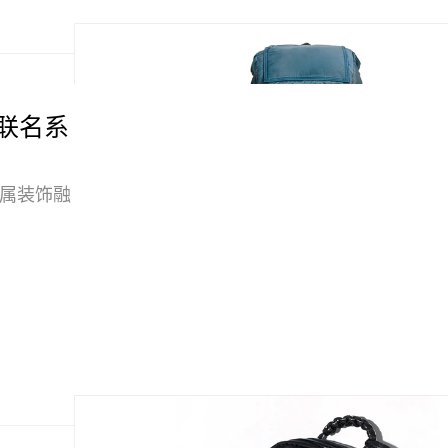
七弹联名系
性金属装饰融