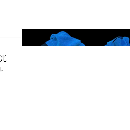
曝光
同。