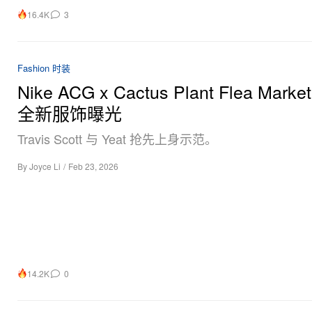
16.4K
3
Fashion 时装
Nike ACG x Cactus Plant Flea Marke
全新服饰曝光
Travis Scott 与 Yeat 抢先上身示范。
By
Joyce Li
/
Feb 23, 2026
14.2K
0