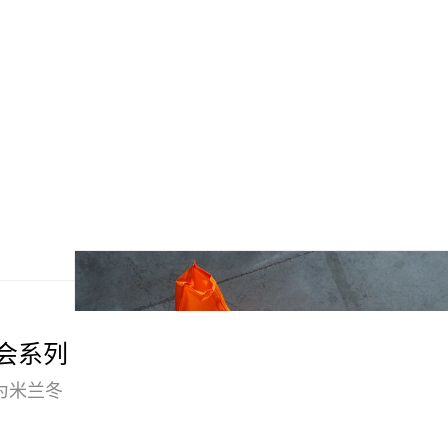
。
冬奥会系列
为米兰冬