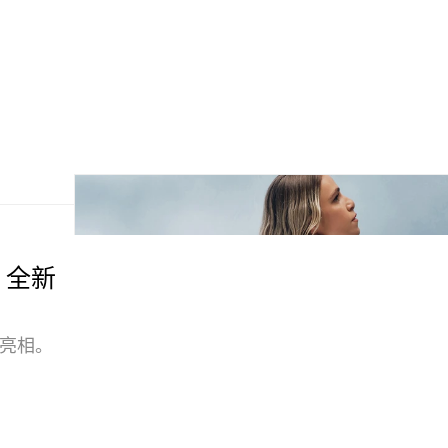
CG 全新
率先亮相。