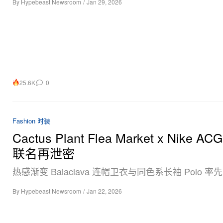
By
Hypebeast Newsroom
/
Jan 29, 2026
25.6K
0
Fashion 时装
Cactus Plant Flea Market x Nike A
联名再泄密
热感渐变 Balaclava 连帽卫衣与同色系长袖 Polo 
By
Hypebeast Newsroom
/
Jan 22, 2026