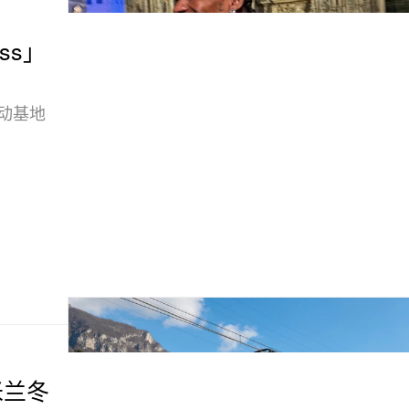
ess」
移动基地
 米兰冬